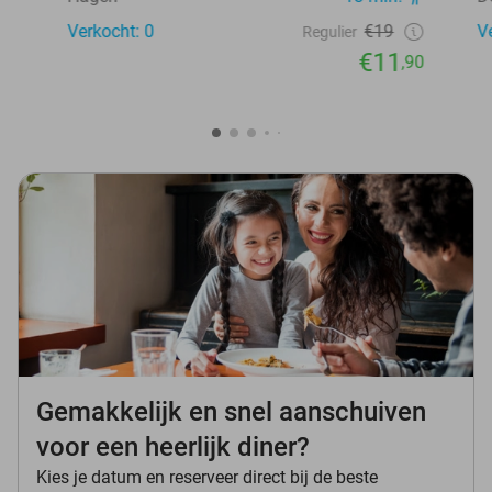
Verkocht: 0
€19
V
Regulier
€11
,90
Gemakkelijk en snel aanschuiven
voor een heerlijk diner?
Kies je datum en reserveer direct bij de beste