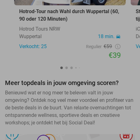
Hotrod-Tour nach Wahl durch Wuppertal (60,
S
90 oder 120 Minuten)
ti
Hotrod Tours NRW
i
Wuppertal
18 min.
D
Verkocht: 25
€59
V
Regulier
€39
Meer topdeals in jouw omgeving scoren?
Benieuwd wat er nog meer te beleven valt in jouw
omgeving? Ontdek nog veel meer voordeel en profiteer van
de beste deals in de buurt. Van relaxte overnachtingen tot
ontspannende wellness, sportieve deals en creatieve
workshops; je ontdekt het bij Social Deal!