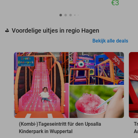
€3
Voordelige uitjes in regio Hagen
⛳
Bekijk alle deals
30%
(Kombi-)Tageseintritt für den Upsalla
T
Kinderpark in Wuppertal
A