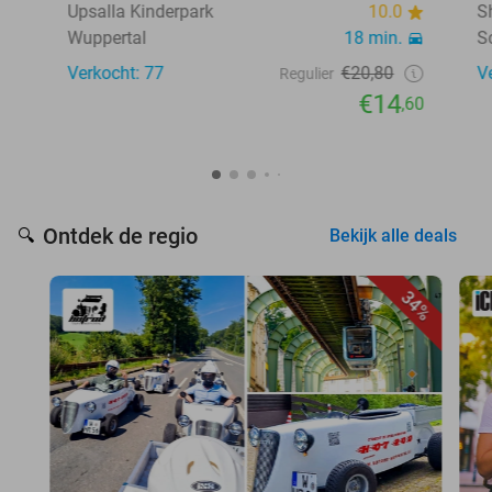
Upsalla Kinderpark
10.0
S
Wuppertal
18 min.
S
Verkocht: 77
€20,80
V
Regulier
€14
,60
Ontdek de regio
🔍
Bekijk alle deals
34%