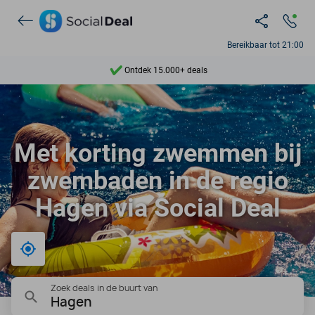
Bereikbaar tot 21:00
Ontdek 15.000+ deals
7 dagen per week beschikbaar
10+ miljoen leden
Met korting zwemmen bij
9,4
zwembaden in de regio
Ontdek 15.000+ deals
Hagen via Social Deal
Bij mij in de buurt
Zoek deals in de buurt van
Hagen