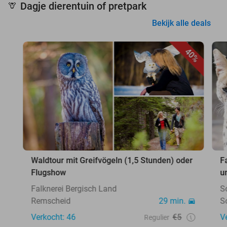
Dagje dierentuin of pretpark
🦒
Bekijk alle deals
40%
Waldtour mit Greifvögeln (1,5 Stunden) oder
F
Flugshow
u
Falknerei Bergisch Land
S
Remscheid
29 min.
S
Verkocht: 46
€5
V
Regulier