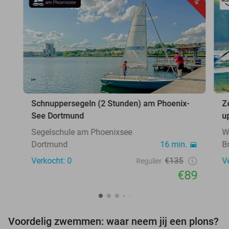
Schnuppersegeln (2 Stunden) am Phoenix-
Z
See Dortmund
u
Segelschule am Phoenixsee
W
Dortmund
16 min.
B
Verkocht: 0
€135
V
Regulier
€89
Voordelig zwemmen: waar neem jij een plons?