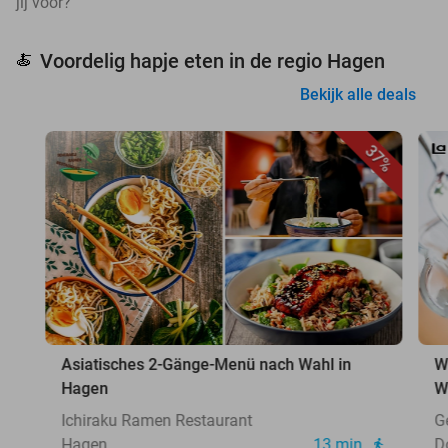
jij voor?
Voordelig hapje eten in de regio Hagen
🍝
Bekijk alle deals
37%
Asiatisches 2-Gänge-Menü nach Wahl in
W
Hagen
W
Ichiraku Ramen Restaurant
G
Hagen
13 min.
D