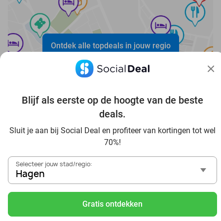
Ontdek alle topdeals in jouw regio
Blijf als eerste op de hoogte van de beste
deals.
Sluit je aan bij Social Deal en profiteer van kortingen tot wel
Voordelig genieten in Hagen: haal deal-inspiratie uit onze
70%!
blogs
In die Sauna in Hagen und Umgebung
Selecteer jouw stad/regio:
Tagesausflug zum Movie Park Germany mit Rabatt, von
Hagen
Hagen aus
Frühstück & Mittagessen in Hagen
Gratis ontdekken
Reise von Hagen aus und erlebe einen fantastischen Tag
im Freizeitpark Europa-Park