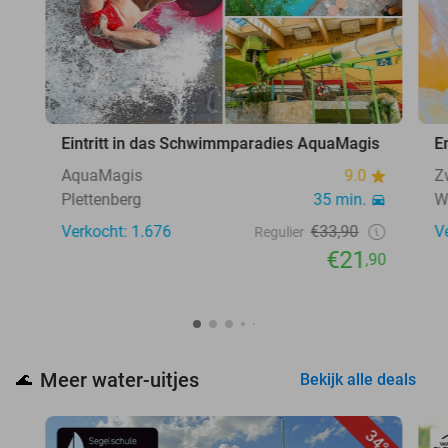
Eintritt in das Schwimmparadies AquaMagis
E
AquaMagis
9.0
Z
Plettenberg
35 min.
W
Verkocht: 1.676
€33,90
V
Regulier
€21
,90
Meer water-uitjes
🌊
Bekijk alle deals
34%