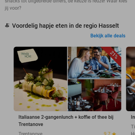
snacks tot uitgebreide diners, de keuze is reuze! Waar kies
jij voor?
Voordelig hapje eten in de regio Hasselt
🍝
Bekijk alle deals
21%
Italiaanse 2-gangenlunch + koffie of thee bij
I
Trentanove
T
Trentanove
9.7
H