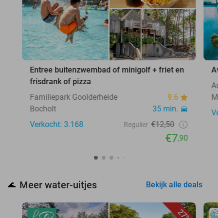
Entree buitenzwembad of minigolf + friet en
A
frisdrank of pizza
A
Familiepark Goolderheide
9.6
M
Bocholt
35 min.
V
Verkocht: 3.168
€12,50
Regulier
€7
,90
Meer water-uitjes
🌊
Bekijk alle deals
27%