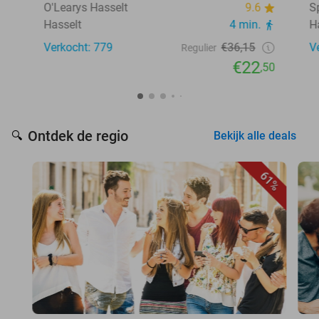
O'Learys Hasselt
9.6
S
Hasselt
4 min.
H
Verkocht: 779
€36,15
V
Regulier
€22
,50
Ontdek de regio
🔍
Bekijk alle deals
61%