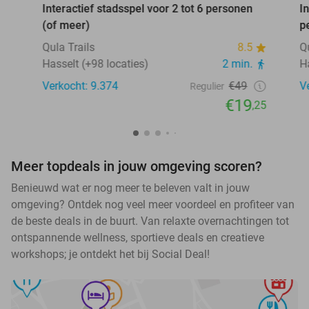
Interactief stadsspel voor 2 tot 6 personen
I
(of meer)
p
Qula Trails
8.5
Q
Hasselt (+98 locaties)
2 min.
H
Verkocht: 9.374
€49
V
Regulier
€19
,25
Meer topdeals in jouw omgeving scoren?
Benieuwd wat er nog meer te beleven valt in jouw
omgeving? Ontdek nog veel meer voordeel en profiteer van
de beste deals in de buurt. Van relaxte overnachtingen tot
ontspannende wellness, sportieve deals en creatieve
workshops; je ontdekt het bij Social Deal!