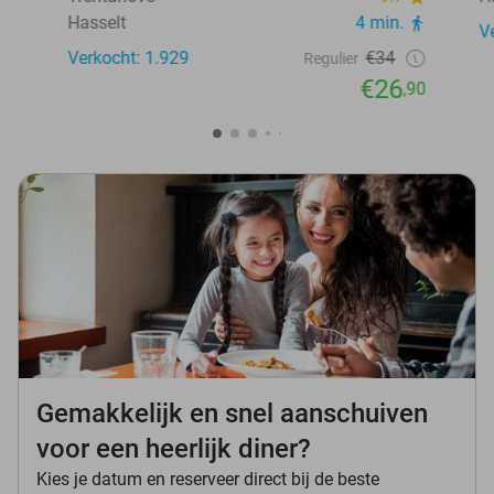
Hasselt
4 min.
V
Verkocht: 1.929
€34
Regulier
€26
,90
Gemakkelijk en snel aanschuiven
voor een heerlijk diner?
Kies je datum en reserveer direct bij de beste