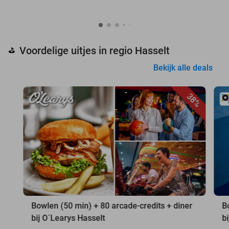
Voordelige uitjes in regio Hasselt
⛳
Bekijk alle deals
38%
Bowlen (50 min) + 80 arcade-credits + diner
B
bij O´Learys Hasselt
b