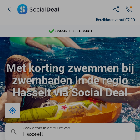
Bereikbaar vanaf 07:00
Ontdek 15.000+ deals
7 dagen per week beschikbaar
10+ miljoen leden
Met korting zwemmen bij
9,4
zwembaden in de regio
Ontdek 15.000+ deals
Hasselt via Social Deal
Bij mij in de buurt
Zoek deals in de buurt van
Hasselt