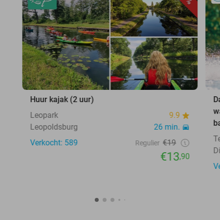
Huur kajak (2 uur)
D
w
Leopark
9.9
b
Leopoldsburg
26 min.
T
Verkocht: 589
€19
Regulier
D
€13
,90
V