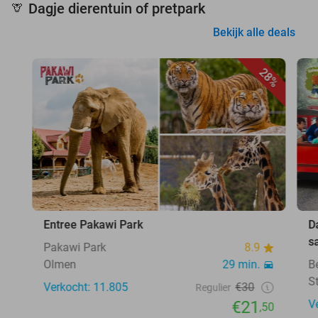
Dagje dierentuin of pretpark
🦒
Bekijk alle deals
28%
Entree Pakawi Park
D
s
Pakawi Park
8.9
Olmen
29 min.
B
S
Verkocht: 11.805
€30
Regulier
€21
V
,50