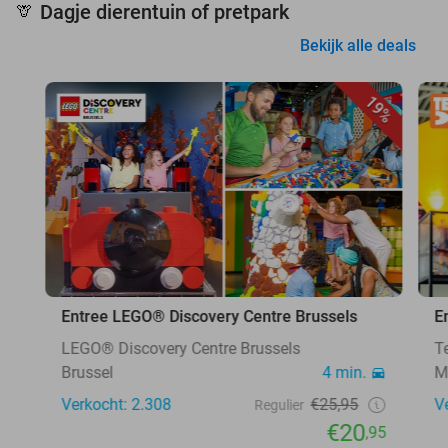
Dagje dierentuin of pretpark
🦒
Bekijk alle deals
19%
Entree LEGO® Discovery Centre Brussels
E
LEGO® Discovery Centre Brussels
T
Brussel
4 min.
M
Verkocht: 2.308
€25,95
V
Regulier
€20
,95