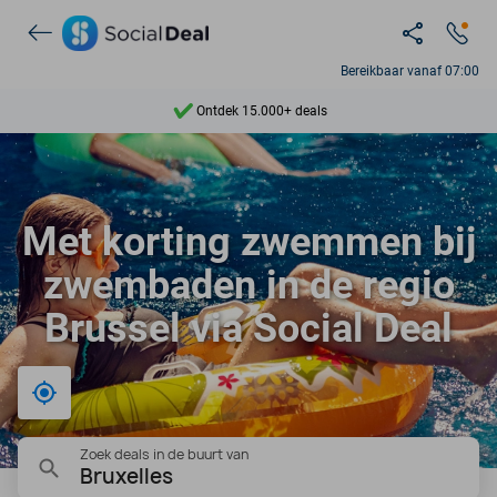
Bereikbaar vanaf 07:00
Ontdek 15.000+ deals
7 dagen per week beschikbaar
10+ miljoen leden
Met korting zwemmen bij
9,4
zwembaden in de regio
Ontdek 15.000+ deals
Brussel via Social Deal
Bij mij in de buurt
Zoek deals in de buurt van
Bruxelles