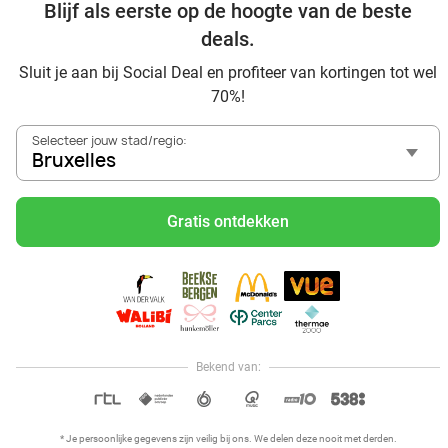
Blijf als eerste op de hoogte van de beste
deals.
Ontdek alle topdeals in jouw regio
Sluit je aan bij Social Deal en profiteer van kortingen tot wel
70%!
Selecteer jouw stad/regio:
Bruxelles
Gratis ontdekken
Voordelig genieten in Bruxelles: haal deal-inspiratie uit
onze blogs
Mangez des sushis à Bruxelles
Mangez à volonté à Bruxelles
Center Parcs Les Ardennes
Bekend van:
Hoi, onze klantenservice is open,
dus als je een vraag hebt helpen
OPEN IN APP
we je graag!
* Je persoonlijke gegevens zijn veilig bij ons. We delen deze nooit met derden.