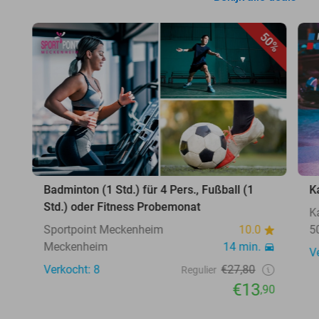
50%
Badminton (1 Std.) für 4 Pers., Fußball (1
K
Std.) oder Fitness Probemonat
K
Sportpoint Meckenheim
10.0
5
Meckenheim
14 min.
V
Verkocht: 8
€27,80
Regulier
€13
,90