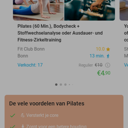
Pilates (60 Min.), Bodycheck +
Y
Stoffwechselanalyse oder Ausdauer- und
o
Fitness-Zirkeltraining
c
Fit Club Bonn
10.0
S
Bonn
13 min.
M
Verkocht: 17
€10
V
Regulier
€4
,90
De vele voordelen van Pilates
💪 Versterkt je core
🧍 Zorgt voor een betere houding