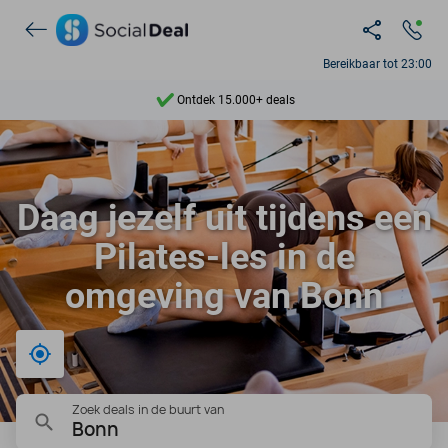
Bereikbaar tot 23:00
Ontdek 15.000+ deals
7 dagen per week beschikbaar
10+ miljoen leden
Daag jezelf uit tijdens een
9,4
Pilates-les in de
Ontdek 15.000+ deals
omgeving van Bonn
Bij mij in de buurt
Zoek deals in de buurt van
Bonn