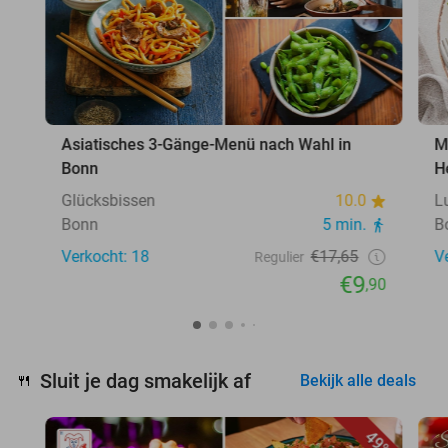
Asiatisches 3-Gänge-Menü nach Wahl in
M
Bonn
H
Glücksbissen
10.0
L
Bonn
5 min.
B
Verkocht: 18
€17,65
V
Regulier
€9
,90
Sluit je dag smakelijk af
🍴
Bekijk alle deals
49%