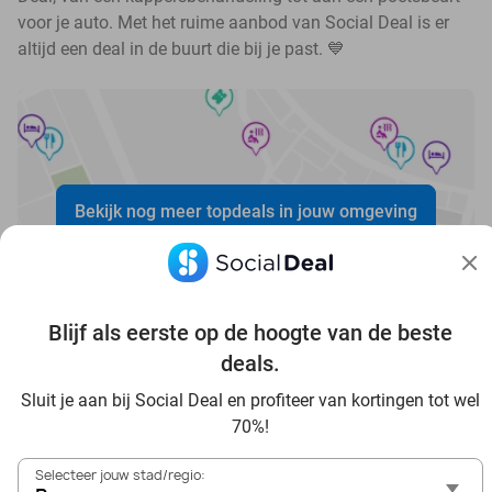
voor je auto. Met het ruime aanbod van Social Deal is er
altijd een deal in de buurt die bij je past. 💙
Bekijk nog meer topdeals in jouw omgeving
Blijf als eerste op de hoogte van de beste
deals.
Voordelig genieten in Bonn: haal deal-inspiratie uit onze
Sluit je aan bij Social Deal en profiteer van kortingen tot wel
blogs
70%!
In die Sauna in Bonn und Umgebung
Selecteer jouw stad/regio:
Tagesausflug zum Movie Park Germany mit Rabatt, von