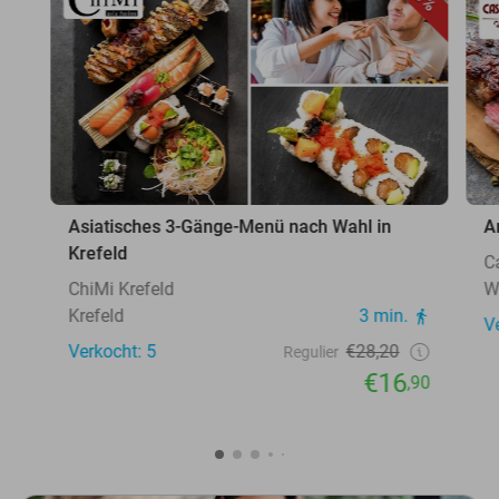
Asiatisches 3-Gänge-Menü nach Wahl in
A
Krefeld
C
ChiMi Krefeld
W
Krefeld
3 min.
V
Verkocht: 5
€28,20
Regulier
€16
,90