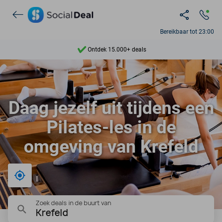
Bereikbaar tot 23:00
Ontdek 15.000+ deals
7 dagen per week beschikbaar
10+ miljoen leden
Daag jezelf uit tijdens een
9,4
Pilates-les in de
Ontdek 15.000+ deals
omgeving van Krefeld
Bij mij in de buurt
Zoek deals in de buurt van
Krefeld