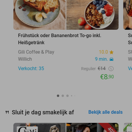
Frühstück oder Bananenbrot To-go inkl.
S
Heißgetränk
S
Gili Coffee & Play
10.0
S
Willich
9 min.
W
Verkocht: 35
€14
V
Regulier
€8
,90
Sluit je dag smakelijk af
🍴
Bekijk alle deals
40%