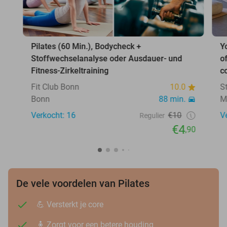
Pilates (60 Min.), Bodycheck +
Y
Stoffwechselanalyse oder Ausdauer- und
o
Fitness-Zirkeltraining
c
Fit Club Bonn
10.0
S
Bonn
88 min.
M
Verkocht: 16
€10
V
Regulier
€4
,90
De vele voordelen van Pilates
💪 Versterkt je core
🧍 Zorgt voor een betere houding