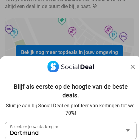
altijd een deal in de buurt die bij je past. 💙
Bekijk nog meer topdeals in jouw omgeving
Blijf als eerste op de hoogte van de beste
deals.
Voordelig genieten in Dortmund: haal deal-inspiratie uit
Sluit je aan bij Social Deal en profiteer van kortingen tot wel
onze blogs
70%!
In die Sauna in Dortmund und Umgebung
Selecteer jouw stad/regio:
Tagesausflug zum Movie Park Germany mit Rabatt, von
Dortmund
Dortmund aus