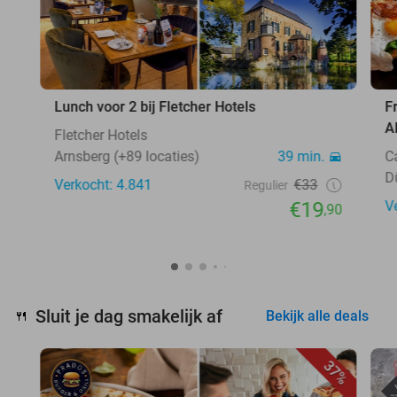
Lunch voor 2 bij Fletcher Hotels
F
A
Fletcher Hotels
Arnsberg (+89 locaties)
39 min.
C
D
Verkocht: 4.841
€33
Regulier
€19
V
,90
Sluit je dag smakelijk af
🍴
Bekijk alle deals
37%