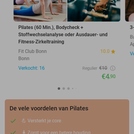
Pilates (60 Min.), Bodycheck +
3
Stoffwechselanalyse oder Ausdauer- und
B
Fitness-Zirkeltraining
A
Fit Club Bonn
10.0
V
Bonn
Verkocht: 16
€10
Regulier
€4
,90
De vele voordelen van Pilates
💪 Versterkt je core
🧍 Zorgt voor een betere houding