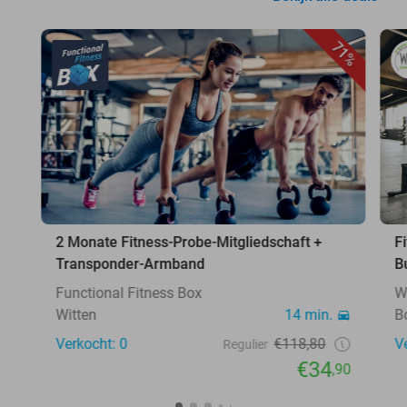
71%
2 Monate Fitness-Probe-Mitgliedschaft +
F
Transponder-Armband
B
Functional Fitness Box
W
Witten
14 min.
B
Verkocht: 0
€118,80
V
Regulier
€34
,90