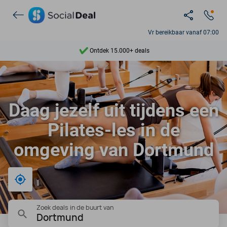
Vr bereikbaar vanaf 07:00
Ontdek 15.000+ deals
7 dagen per week beschikbaar
10+ miljoen leden
Daag jezelf uit tijdens een
9,4
Pilates-les in de
Ontdek 15.000+ deals
omgeving van Dortmund
Bij mij in de buurt
Zoek deals in de buurt van
Dortmund