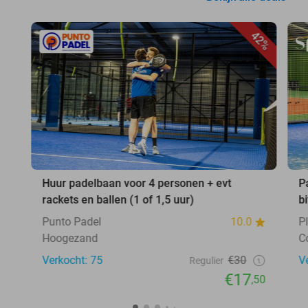
42%
Huur padelbaan voor 4 personen + evt
P
rackets en ballen (1 of 1,5 uur)
b
Punto Padel
10.0
P
Hoogezand
C
Verkocht: 75
€30
V
Regulier
€17
,50