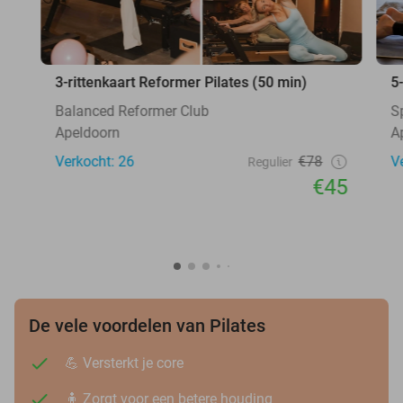
3-rittenkaart Reformer Pilates (50 min)
5
Balanced Reformer Club
S
Apeldoorn
A
Verkocht: 26
€78
V
Regulier
€45
De vele voordelen van Pilates
💪 Versterkt je core
🧍 Zorgt voor een betere houding