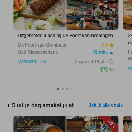
Uitgebreide lunch bij De Poort van Groningen
2
d
De Poort van Groningen
9.6
Bad Nieuweschans
76 min.
F
W
Verkocht: 122
€19,55
Regulier
€9
V
,95
Sluit je dag smakelijk af
🍴
Bekijk alle deals
49%