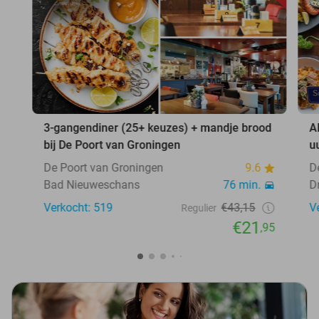
3-gangendiner (25+ keuzes) + mandje brood
A
bij De Poort van Groningen
u
De Poort van Groningen
9.6
D
Bad Nieuweschans
76 min.
D
Verkocht: 519
€43,15
V
Regulier
€21
,95