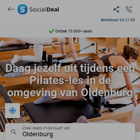
Bereikbaar tot 21:00
Ontdek 15.000+ deals
7 dagen per week beschikbaar
10+ miljoen leden
Daag jezelf uit tijdens een
9,4
Pilates-les in de
Ontdek 15.000+ deals
omgeving van Oldenburg
Bij mij in de buurt
Zoek deals in de buurt van
Oldenburg