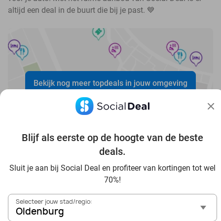
altijd een deal in de buurt die bij je past. 💙
Bekijk nog meer topdeals in jouw omgeving
Blijf als eerste op de hoogte van de beste
deals.
Voordelig genieten in Oldenburg: haal deal-inspiratie uit
Sluit je aan bij Social Deal en profiteer van kortingen tot wel
onze blogs
70%!
In die Sauna in Oldenburg und Umgebung
Selecteer jouw stad/regio:
Tagesausflug zum Movie Park Germany mit Rabatt, von
Oldenburg
Oldenburg aus