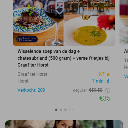
Wisselende soep van de dag +
A
chateaubriand (500 gram) + verse frietjes bij
T
Graaf ter Horst
H
Graaf ter Horst
9.7
V
Horst
7 min.
Verkocht: 209
€59,50
Regulier
€35