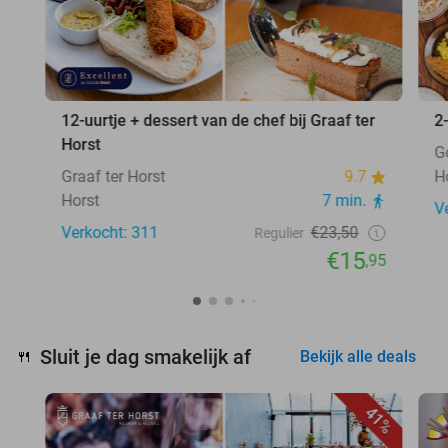
12-uurtje + dessert van de chef bij Graaf ter
2
Horst
G
Graaf ter Horst
9.7
H
Horst
7 min.
V
Verkocht: 311
€23,50
Regulier
€15
,95
Sluit je dag smakelijk af
🍴
Bekijk alle deals
41%