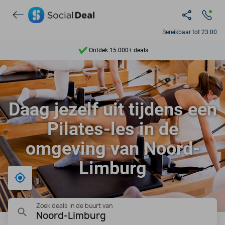
Bereikbaar tot 23:00
Ontdek 15.000+ deals
7 dagen per week beschikbaar
10+ miljoen leden
Daag jezelf uit tijdens een
9,4
Pilates-les in de
Ontdek 15.000+ deals
omgeving van Noord-
Limburg
Bij mij in de buurt
Zoek deals in de buurt van
Noord-Limburg