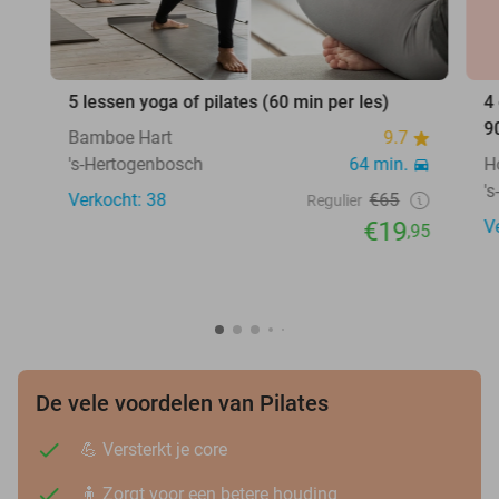
5 lessen yoga of pilates (60 min per les)
4
9
Bamboe Hart
9.7
's-Hertogenbosch
64 min.
H
'
Verkocht: 38
€65
Regulier
€19
V
,95
De vele voordelen van Pilates
💪 Versterkt je core
🧍 Zorgt voor een betere houding