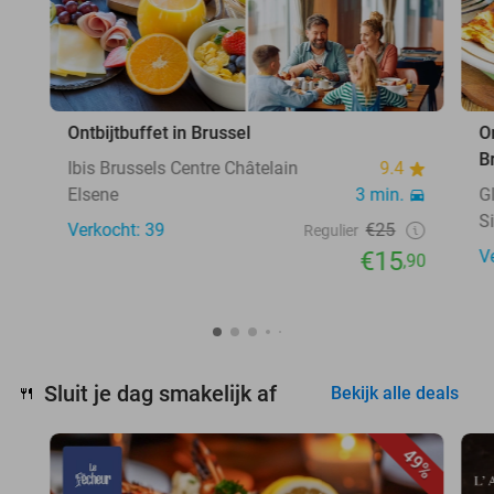
Ontbijtbuffet in Brussel
O
B
Ibis Brussels Centre Châtelain
9.4
Elsene
3 min.
G
S
Verkocht: 39
€25
Regulier
€15
V
,90
Sluit je dag smakelijk af
🍴
Bekijk alle deals
49%