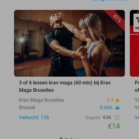
61%
3 of 6 lessen krav maga (60 min) bij Krav
P
Maga Bruxelles
o
Krav Maga Bruxelles
9.4
Y
Brussel
6 min.
V
Verkocht: 136
€36
V
Regulier
€14