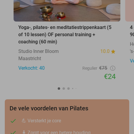
Yoga-, pilates- en meditatiestrippenkaart (5
4
of 10 lessen) OF personal training +
9
coaching (60 min)
H
Studio Inner Bloom
10.0
'
Maastricht
V
Verkocht: 40
€75
Regulier
€24
De vele voordelen van Pilates
💪 Versterkt je core
🧍 Zorgt voor een betere houding