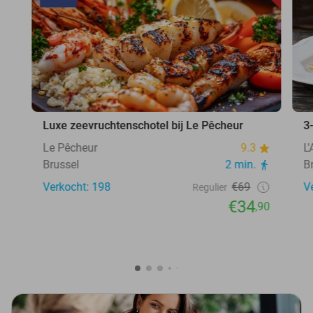
Luxe zeevruchtenschotel bij Le Pêcheur
3
Le Pêcheur
9.3
L
Brussel
2 min.
B
Verkocht: 198
€69
V
Regulier
€34
,90