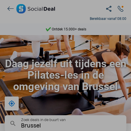
Bereikbaar vanaf 08:00
Ontdek 15.000+ deals
7 dagen per week beschikbaar
10+ miljoen leden
Daag jezelf uit tijdens een
9,4
Pilates-les in de
Ontdek 15.000+ deals
omgeving van Brussel
Bij mij in de buurt
Zoek deals in de buurt van
Brussel