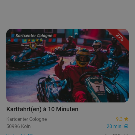
27%
Kartfahrt(en) à 10 Minuten
Kartcenter Cologne
9.3
50996 Köln
20 min.