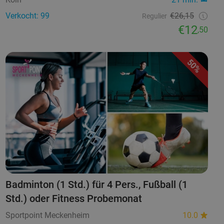
Verkocht: 99
€26,15
Regulier
€12
,50
50%
Badminton (1 Std.) für 4 Pers., Fußball (1
Std.) oder Fitness Probemonat
Sportpoint Meckenheim
10.0