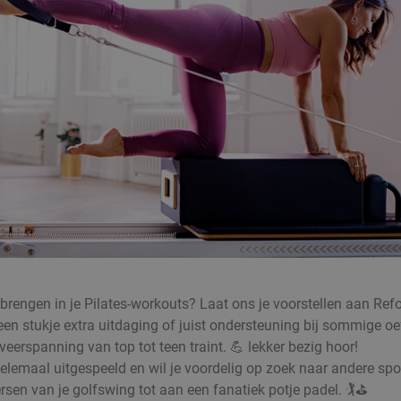
anbrengen in je Pilates-workouts? Laat ons je voorstellen aan Re
 een stukje extra uitdaging of juist ondersteuning bij sommige
eerspanning van top tot teen traint. 💪 lekker bezig hoor!
l helemaal uitgespeeld en wil je voordelig op zoek naar andere spo
rsen van je golfswing tot aan een fanatiek potje padel. 🏌️⛳