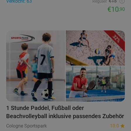
Verkocht: 63
€15
Regulier
€10
,90
32%
1 Stunde Paddel, Fußball oder
Beachvolleyball inklusive passendes Zubehör
Cologne Sportspark
10.0