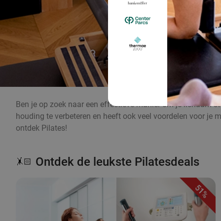
Ben je op zoek naar een effectieve manier om je lichaam ster
houding te verbeteren en heeft ook veel voordelen voor je
ontdek Pilates!
Ontdek de leukste Pilatesdeals
🤸🏻
51%