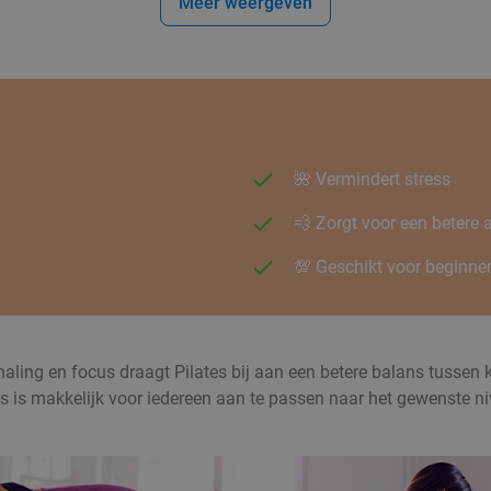
Meer weergeven
🌺 Vermindert stress
💨 Zorgt voor een betere
💯 Geschikt voor beginner
g en focus draagt Pilates bij aan een betere balans tussen kracht
tes is makkelijk voor iedereen aan te passen naar het gewenste n