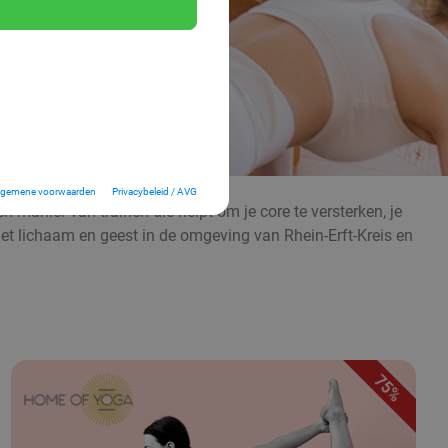
lgemene voorwaarden
Privacybeleid / AVG
n manier van trainen die helpt om je core te versterken, je
et lichaam en geest in de omgeving van Rhein-Erft-Kreis en
75%