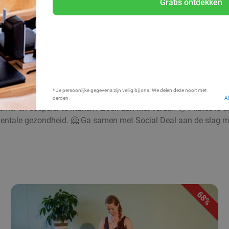
Gratis ontdekken
Bij mij in de buurt
* Je persoonlijke gegevens zijn veilig bij ons. We delen deze nooit met
derden.
A
ker en soepeler te maken? Zoek dan niet verder! 🤩 Pilates is ee
 mentale gezondheid. 🤗 Ga samen met Social Deal aan de slag m
68%