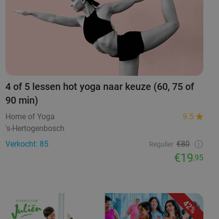
4 of 5 lessen hot yoga naar keuze (60, 75 of
90 min)
Home of Yoga
9.5
's-Hertogenbosch
Verkocht: 85
€80
Regulier
€19
,95
42%