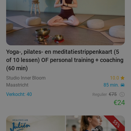
Yoga-, pilates- en meditatiestrippenkaart (5
of 10 lessen) OF personal training + coaching
(60 min)
Studio Inner Bloom
10.0
Maastricht
85 min.
Verkocht: 40
€75
Regulier
€24
55%