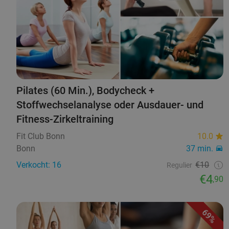
Pilates (60 Min.), Bodycheck +
Stoffwechselanalyse oder Ausdauer- und
Fitness-Zirkeltraining
Fit Club Bonn
10.0
Bonn
37 min.
Verkocht: 16
€10
Regulier
€4
,90
69%