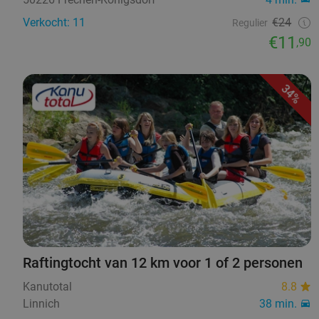
Verkocht: 11
€24
Regulier
€11
,90
34%
Raftingtocht van 12 km voor 1 of 2 personen
Kanutotal
8.8
Linnich
38 min.