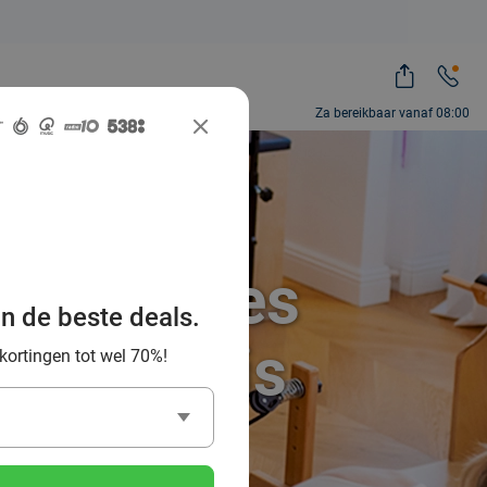
Za bereikbaar vanaf 08:00
Pilates-les
an de beste deals.
Erft-Kreis
 kortingen tot wel 70%!