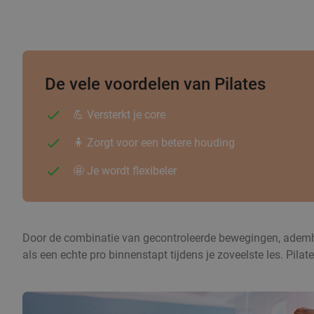
De vele voordelen van Pilates
💪 Versterkt je core
🧍 Zorgt voor een betere houding
🤩 Je wordt flexibeler
Door de combinatie van gecontroleerde bewegingen, ademhalin
als een echte pro binnenstapt tijdens je zoveelste les. Pila