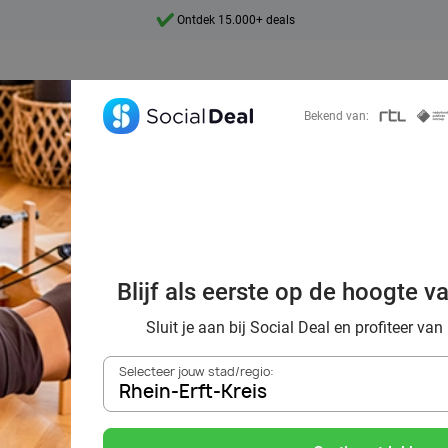
Ontdek 15.000+ deals
7 dagen per week beschikbaar
10+ miljoen leden
Bekend van:
9,4
Ontdek 15.000+ deals
f uit tijdens een 
Blijf als eerste op de hoogte v
eving van Rhein-
Sluit je aan bij Social Deal en profiteer van
Selecteer jouw stad/regio:
Rhein-Erft-Kreis
Zoek deals in de buurt van
Rhein-Erft-Kreis