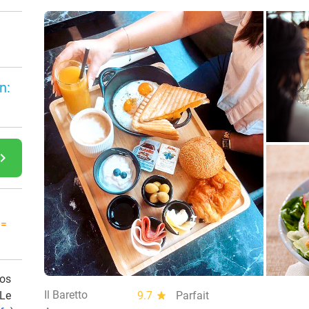
n:
gate_next
 =
vos
Il Baretto
 Le
9.7
star
Parfait