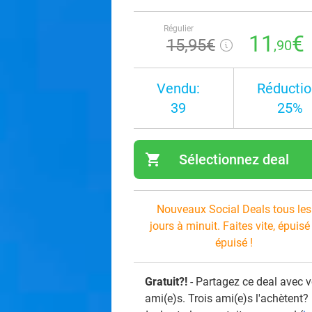
Régulier
11
€
15
,95
€
,90
Vendu:
Réductio
39
25%
shopping_cart
Sélectionnez deal
navi
Nouveaux Social Deals tous les
jours à minuit. Faites vite, épuisé
épuisé !
Gratuit?!
- Partagez ce deal avec 
ami(e)s. Trois ami(e)s l'achètent?