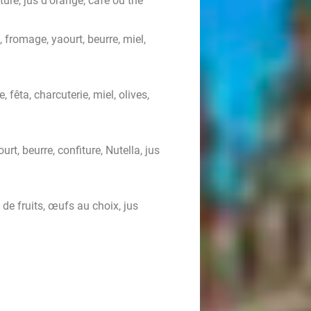
ure, jus d'orange, café ou thé
fromage, yaourt, beurre, miel,
fêta, charcuterie, miel, olives,
rt, beurre, confiture, Nutella, jus
de fruits, œufs au choix, jus