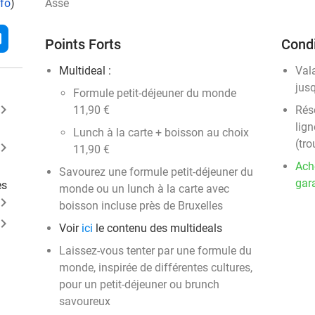
nfo
)
Asse
l
Points Forts
Condi
Multideal :
Val
jus
​Formule petit-déjeuner du monde
ard_arrow_right
11,90 €
Rése
lign
Lunch à la carte + boisson au choix
(tro
ard_arrow_right
11,90 €
Ach
Savourez une formule petit-déjeuner du
gara
es
monde ou un lunch à la carte avec
ard_arrow_right
boisson incluse près de Bruxelles
ard_arrow_right
Voir
ici
le contenu des multideals
Laissez-vous tenter par une formule du
monde, inspirée de différentes cultures,
pour un petit-déjeuner ou brunch
savoureux