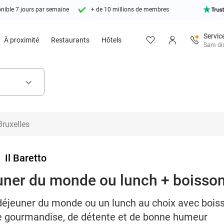
nible 7 jours par semaine
+ de 10 millions de membres
Service
À proximité
Restaurants
Hôtels
Sam dis
keyboard_arrow_down
>
Il Baretto
uner du monde ou lunch + boisson
éjeuner du monde ou un lunch au choix avec boisso
e gourmandise, de détente et de bonne humeur