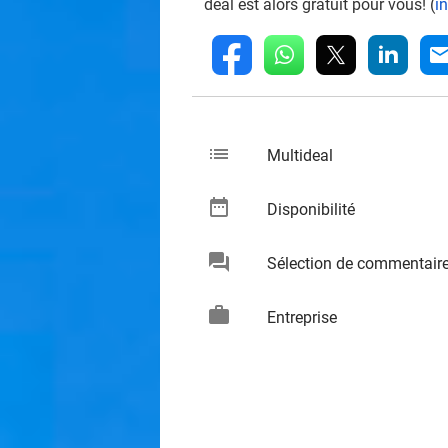
deal est alors gratuit pour vous! (
i
whatsapp
linkedin
fb
mai
list
keybo
Multideal
date_range
keybo
Disponibilité
chat
Sélection de commentair
keybo
work
keybo
Entreprise