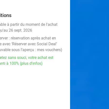
tions
able à partir du moment de l'achat
qu'au 26 sept. 2026
rver :
réservation après achat en
e avec ‘Réserver avec Social Deal’
uvable sous l’aperçu :
mes vouchers
)
etez sans souci, votre achat est
nti à 100% (plus d'infos)