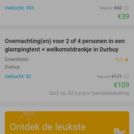
Verkocht: 393
€60
Regulier
€39
favorite_border
Overnachting(en) voor 2 of 4 personen in een
36%
glampingtent + welkomstdrankje in Durbuy
Greenfields
9.3
star
Durbuy
Verkocht: 92
€171
Regulier
€109
Excl. ca. €2 p.p.p.n. toeristenbelasting
Ontdek de leukste