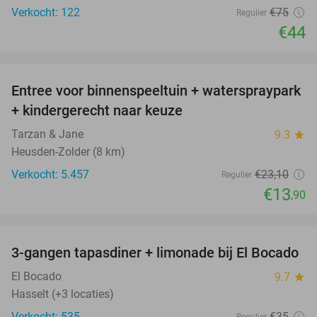
Verkocht: 122
€75
Regulier
€44
favorite_border
Entree voor binnenspeeltuin + waterspraypark
40%
+ kindergerecht naar keuze
Tarzan & Jane
9.3
star
Heusden-Zolder (8 km)
Verkocht: 5.457
€23
,10
Regulier
€13
,90
favorite_border
3-gangen tapasdiner + limonade bij El Bocado
26%
El Bocado
9.7
star
Hasselt (+3 locaties)
Verkocht: 535
€35