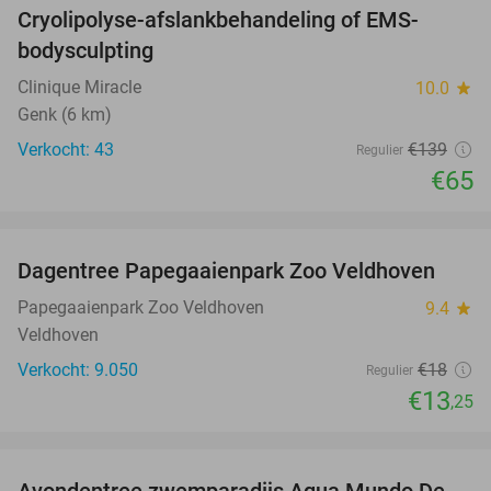
Cryolipolyse-afslankbehandeling of EMS-
53%
bodysculpting
Clinique Miracle
10.0
star
Genk (6 km)
Verkocht: 43
€139
Regulier
€65
favorite_border
Dagentree Papegaaienpark Zoo Veldhoven
26%
Papegaaienpark Zoo Veldhoven
9.4
star
Veldhoven
Verkocht: 9.050
€18
Regulier
€13
,25
favorite_border