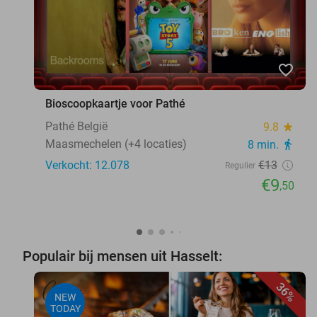
favorite_border
Bioscoopkaartje voor Pathé
Pathé België
9.8
star
Maasmechelen (+4 locaties)
8 min.
directions_walk
Verkocht: 12.078
€13
Regulier
€9
,50
Populair bij mensen uit Hasselt:
36%
NEW
TODAY