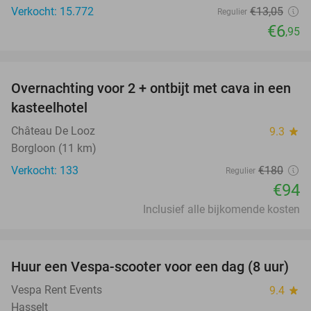
Verkocht: 15.772
€13
,05
Regulier
€6
,95
favorite_border
Overnachting voor 2 + ontbijt met cava in een
48%
kasteelhotel
Château De Looz
9.3
star
Borgloon (11 km)
Verkocht: 133
€180
Regulier
€94
Inclusief alle bijkomende kosten
favorite_border
Huur een Vespa-scooter voor een dag (8 uur)
35%
Vespa Rent Events
9.4
star
Hasselt