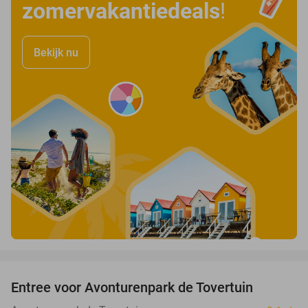
zomervakantiedeals
!
Bekijk nu
favorite_border
Entree voor Avonturenpark de Tovertuin
34%