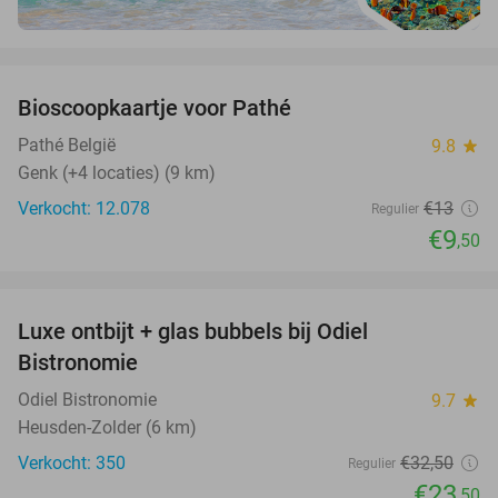
favorite_border
Bioscoopkaartje voor Pathé
27%
Pathé België
9.8
star
Genk (+4 locaties) (9 km)
Verkocht: 12.078
€13
Regulier
€9
,50
favorite_border
Luxe ontbijt + glas bubbels bij Odiel
28%
Bistronomie
Odiel Bistronomie
9.7
star
Heusden-Zolder (6 km)
Verkocht: 350
€32
,50
Regulier
€23
,50