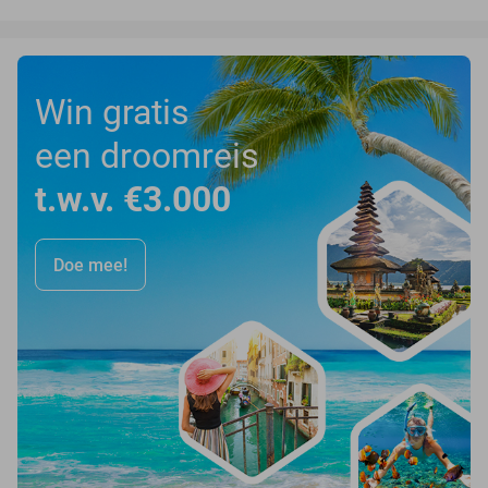
Win gratis
een droomreis
t.w.v. €3.000
Doe mee!