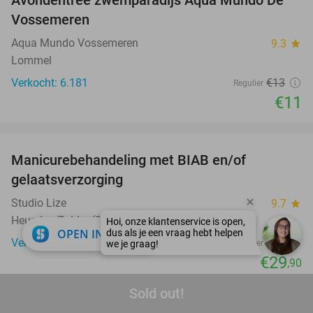
Avondentree zwemparadijs Aqua Mundo De
15%
Vossemeren
Aqua Mundo Vossemeren
9.3
star
Lommel
Verkocht: 6.181
€13
Regulier
€11
favorite_border
Manicurebehandeling met BIAB en/of
40%
gelaatsverzorging
Studio Lize
9.7
star
Heusden-Zolder (9 km)
close
OPEN IN APP
Verkocht: 79
€50
Regulier
€29
,90
favorite_border
Sold out!