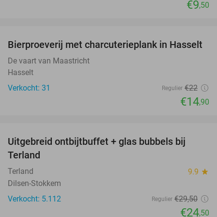
€9
,50
favorite_border
Bierproeverij met charcuterieplank in Hasselt
32%
De vaart van Maastricht
Hasselt
Verkocht: 31
€22
Regulier
€14
,90
favorite_border
Uitgebreid ontbijtbuffet + glas bubbels bij
17%
Terland
Terland
9.9
star
Dilsen-Stokkem
Verkocht: 5.112
€29
,50
Regulier
€24
,50