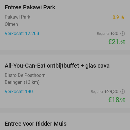
Entree Pakawi Park
28%
Pakawi Park
8.9
star
Olmen
Verkocht: 12.203
€30
Regulier
€21
,50
favorite_border
All-You-Can-Eat ontbijtbuffet + glas cava
35%
Bistro De Posthoorn
Beringen (13 km)
Verkocht: 190
€29
,30
Regulier
€18
,90
favorite_border
Entree voor Ridder Muis
22%
NEW