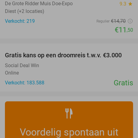
TODAY
De Grote Ridder Muis Doe-Expo
9.3
star
Diest (+2 locaties)
Verkocht: 219
€14
,70
Regulier
€11
,50
favorite_border
Gratis kans op een droomreis t.w.v. €3.000
Social Deal Win
Online
Gratis
Verkocht: 183.588
Voordelig spontaan uit