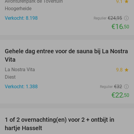
Avonturenpark de Tovertuin
9.1
star
Hoogerheide
Verkocht: 8.198
€24
,95
Regulier
€16
,50
favorite_border
Gehele dag entree voor de sauna bij La Nostra
30%
Vita
La Nostra Vita
9.8
star
Diest
Verkocht: 1.388
€32
Regulier
€22
,50
favorite_border
1 of 2 overnachting(en) voor 2 + ontbijt in
20%
hartje Hasselt