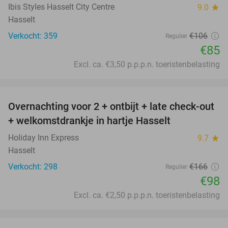
Ibis Styles Hasselt City Centre
9.0
star
Hasselt
Verkocht: 359
€106
Regulier
€85
Excl. ca. €3,50 p.p.p.n. toeristenbelasting
favorite_border
Overnachting voor 2 + ontbijt + late check-out
41%
+ welkomstdrankje in hartje Hasselt
Holiday Inn Express
9.7
star
Hasselt
Verkocht: 298
€166
Regulier
€98
Excl. ca. €2,50 p.p.p.n. toeristenbelasting
favorite_border