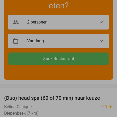
eten?
Zoek Restaurant
favorite_border
(Duo) head spa (60 of 70 min) naar keuze
41%
Belina Clinique
9.9
star
Diepenbeek (7 km)