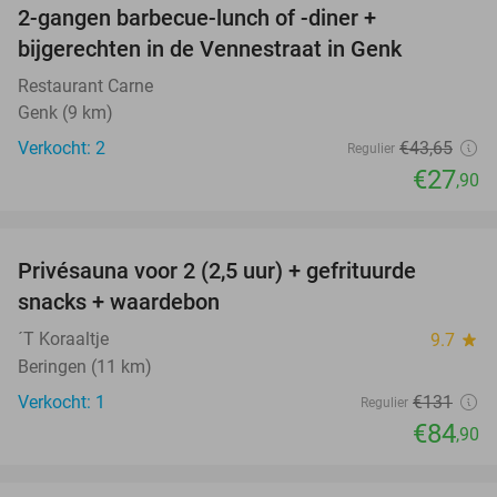
2-gangen barbecue-lunch of -diner +
36%
NEW
bijgerechten in de Vennestraat in Genk
TODAY
Restaurant Carne
Genk (9 km)
Verkocht: 2
€43
,65
Regulier
€27
,90
favorite_border
Privésauna voor 2 (2,5 uur) + gefrituurde
35%
NEW
snacks + waardebon
TODAY
´T Koraaltje
9.7
star
Beringen (11 km)
Verkocht: 1
€131
Regulier
€84
,90
favorite_border