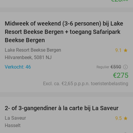
favorite_border
Midweek of weekend (3-6 personen) bij Lake
53%
Resort Beekse Bergen + toegang Safaripark
Beekse Bergen
Lake Resort Beekse Bergen
9.1
star
Hilvarenbeek, 5081 NJ
Verkocht: 46
€590
Regulier
€275
Excl. ca. €2,65 p.p.p.n. toeristenbelasting
favorite_border
2- of 3-gangendiner à la carte bij La Saveur
42%
La Saveur
9.5
star
Hasselt