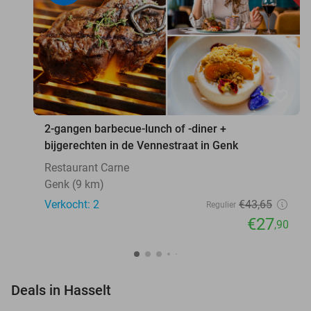
favorite_border
2-gangen barbecue-lunch of -diner +
bijgerechten in de Vennestraat in Genk
Restaurant Carne
Genk (9 km)
Verkocht: 2
€43
,65
Regulier
€27
,90
favorite_border
Deals in Hasselt