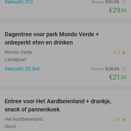
Verkocht: 312
€51
,90
Regulier
€29
,90
favorite_border
Dagentree voor park Mondo Verde +
25%
onbeperkt eten en drinken
Mondo Verde
8.3
star
Landgraaf
Verkocht: 32.364
€28
,50
Regulier
€21
,50
favorite_border
Entree voor Het Aardbeienland + drankje,
47%
snack of pannenkoek
Het Aardbeienland
7.8
star
Horst