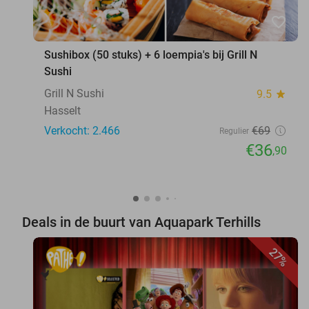
favorite_border
Sushibox (50 stuks) + 6 loempia's bij Grill N
Sushi
Grill N Sushi
9.5
star
Hasselt
Verkocht: 2.466
€69
Regulier
€36
,90
Deals in de buurt van Aquapark Terhills
27%