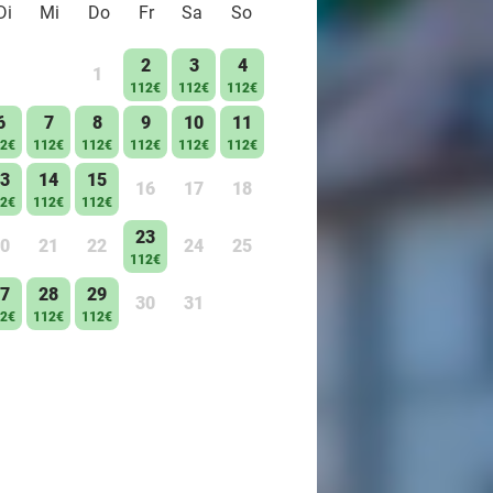
Di
Mi
Do
Fr
Sa
So
2
3
4
1
112€
112€
112€
6
7
8
9
10
11
2€
112€
112€
112€
112€
112€
3
14
15
16
17
18
2€
112€
112€
23
0
21
22
24
25
112€
7
28
29
30
31
2€
112€
112€