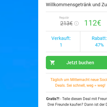
Willkommensgetränk und Zu
Regulär
112€
213€
Verkauft:
Rabatt:
1
47%
shopping_cart
Jetzt buchen
navi
Täglich um Mitternacht neue Soci
Deals. Sei schnell, weg = weg!
Gratis?!
- Teile diesen Deal mit Freu
Drei Freunde kaufen? Dann ist der 