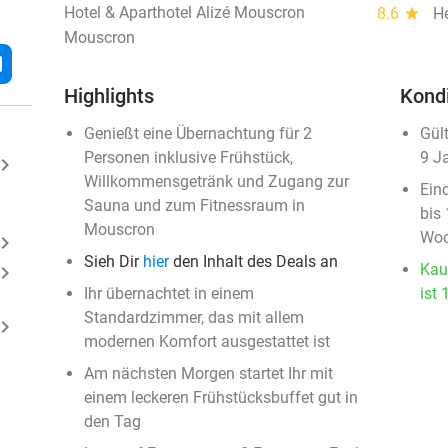
Hotel & Aparthotel Alizé Mouscron
8.6
star
H
Mouscron
l
Highlights
Kond
Genießt eine Übernachtung für 2
Gül
Personen inklusive Frühstück,
9 J
ard_arrow_right
Willkommensgetränk und Zugang zur
Ein
Sauna und zum Fitnessraum in
bis
Mouscron
Woc
ard_arrow_right
Sieh Dir
hier
den Inhalt des Deals an
Kau
ard_arrow_right
Ihr übernachtet in einem
ist 
Standardzimmer, das mit allem
ard_arrow_right
modernen Komfort ausgestattet ist
Am nächsten Morgen startet Ihr mit
einem leckeren Frühstücksbuffet gut in
den Tag