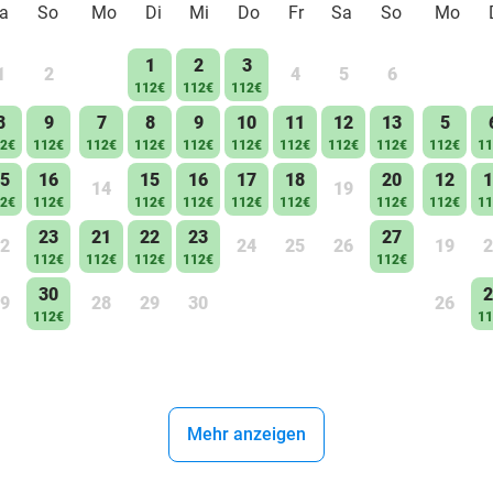
a
So
Mo
Di
Mi
Do
Fr
Sa
So
Mo
1
2
3
1
2
4
5
6
112€
112€
112€
8
9
7
8
9
10
11
12
13
5
2€
112€
112€
112€
112€
112€
112€
112€
112€
112€
11
5
16
15
16
17
18
20
12
1
14
19
2€
112€
112€
112€
112€
112€
112€
112€
11
23
21
22
23
27
2
24
25
26
19
2
112€
112€
112€
112€
112€
30
2
9
28
29
30
26
112€
11
Mehr anzeigen