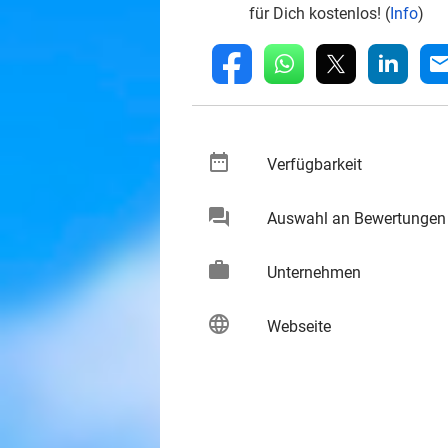
für Dich kostenlos! (
Info
)
whatsapp
linkedin
fb
mai
date_range
keybo
Verfügbarkeit
chat
Auswahl an Bewertungen
keybo
work
keybo
Unternehmen
language
keybo
Webseite