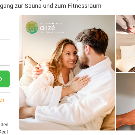
gang zur Sauna und zum Fitnessraum
gate_next
al
nden.
Deal