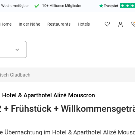
e Woche verfügbar
10+ Millionen Mitglieder
Home
In der Nähe
Restaurants
Hotels
keyboard_arrow_down
>
Hotel & Aparthotel Alizé Mouscron
2 + Frühstück + Willkommensgetr
he Übernachtung im Hotel & Aparthotel Alizé Mouscr