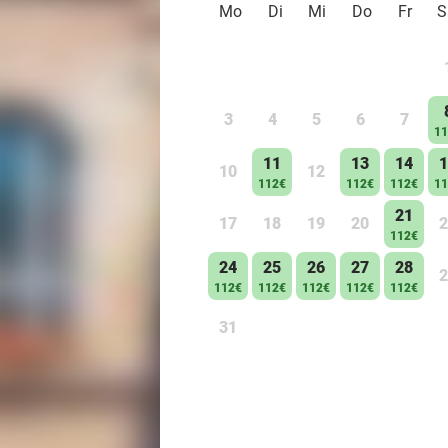
Mo
Di
Mi
Do
Fr
S
3
4
5
6
7
11
11
13
14
1
10
12
112€
112€
112€
11
21
17
18
19
20
2
112€
24
25
26
27
28
2
112€
112€
112€
112€
112€
31