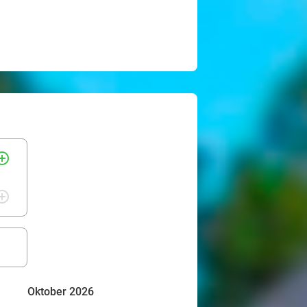
rcle_outline
rcle_outline
Oktober 2026