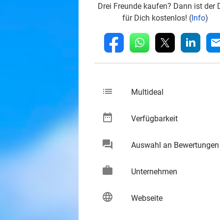
Drei Freunde kaufen? Dann ist der 
für Dich kostenlos! (
Info
)
whatsapp
linkedin
fb
mai
list
keybo
Multideal
date_range
keybo
Verfügbarkeit
chat
Auswahl an Bewertungen
keybo
work
keybo
Unternehmen
language
keybo
Webseite