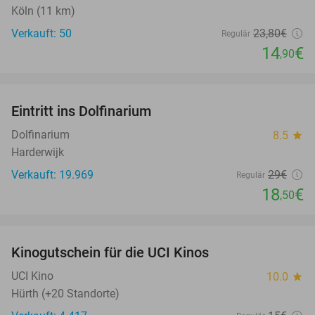
Köln (11 km)
Verkauft: 50
23
,80
€
Regulär
14
€
,90
favorite_border
Eintritt ins Dolfinarium
36%
Dolfinarium
8.5
star
Harderwijk
Verkauft: 19.969
29€
Regulär
18
€
,50
favorite_border
Kinogutschein für die UCI Kinos
42%
UCI Kino
10.0
star
Hürth (+20 Standorte)