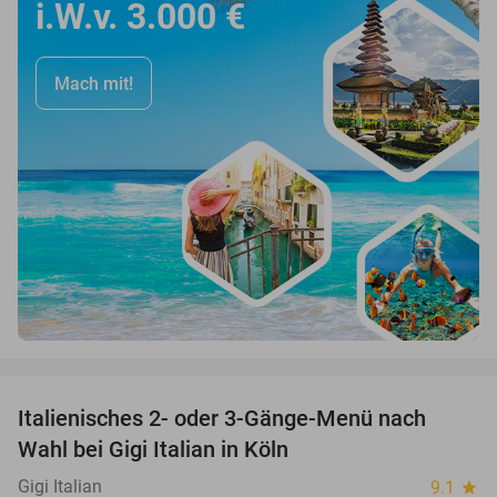
i.W.v. 3.000 €
Mach mit!
favorite_border
Italienisches 2- oder 3-Gänge-Menü nach
37%
Wahl bei Gigi Italian in Köln
Gigi Italian
9.1
star