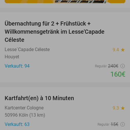
favorite_border
Übernachtung für 2 + Frühstück +
33%
Willkommensgetränk im Lesse'Capade
Céleste
Lesse´Capade Céleste
9.4
star
Houyet
Verkauft: 94
240€
Regulär
160€
favorite_border
Kartfahrt(en) à 10 Minuten
27%
Kartcenter Cologne
9.3
star
50996 Köln (13 km)
Verkauft: 63
15€
Regulär