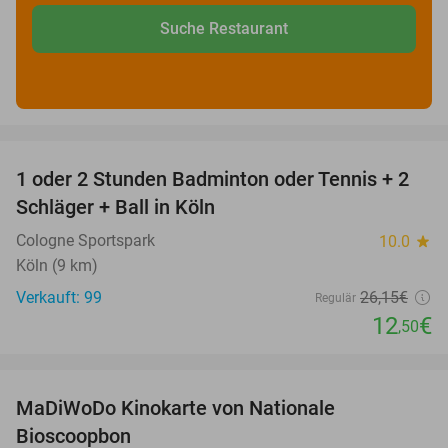
Suche Restaurant
favorite_border
1 oder 2 Stunden Badminton oder Tennis + 2
52%
Schläger + Ball in Köln
Cologne Sportspark
10.0
star
Köln (9 km)
Verkauft: 99
26
,15
€
Regulär
12
€
,50
favorite_border
MaDiWoDo Kinokarte von Nationale
31%
Bioscoopbon