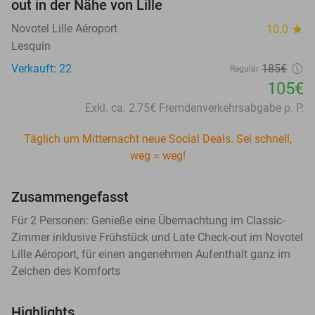
out in der Nähe von Lille
Novotel Lille Aéroport
10.0
star
Lesquin
Verkauft: 22
185€
Regulär
105€
Exkl. ca. 2,75€ Fremdenverkehrsabgabe p. P.
Täglich um Mitternacht neue Social Deals. Sei schnell,
weg = weg!
Zusammengefasst
Für 2 Personen: Genieße eine Übernachtung im Classic-
Zimmer inklusive Frühstück und Late Check-out im Novotel
Lille Aéroport, für einen angenehmen Aufenthalt ganz im
Zeichen des Komforts
Highlights