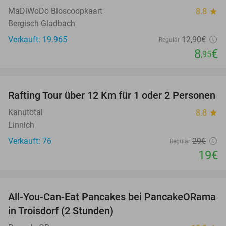
MaDiWoDo Bioscoopkaart
8.8
star
Bergisch Gladbach
Verkauft: 19.965
12
,90
€
Regulär
8
€
,95
favorite_border
Rafting Tour über 12 Km für 1 oder 2 Personen
34%
Kanutotal
8.8
star
Linnich
Verkauft: 76
29€
Regulär
19€
favorite_border
All-You-Can-Eat Pancakes bei PancakeORama
43%
in Troisdorf (2 Stunden)