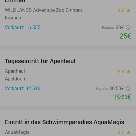
Emmen
WILDLANDS Adventure Zoo Emmen
9.6
star
Emmen
Verkauft: 16.555
33€
Regulär
25€
favorite_border
Tageseintritt für Apenheul
36%
Apenheul
9.4
star
Apeldoorn
Verkauft: 32.516
30
,50
€
Regulär
19
€
,50
favorite_border
Eintritt in das Schwimmparadies AquaMagis
35%
AquaMagis
9.0
star