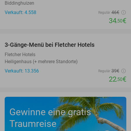
Biddinghuizen
Verkauft: 4.558
46€
Regulär
34
€
,50
favorite_border
3-Gänge-Menü bei Fletcher Hotels
42%
Fletcher Hotels
Heiligenhaus (+ mehrere Standorte)
Verkauft: 13.356
39€
Regulär
22
€
,50
Gewinne eine gratis
Traumreise