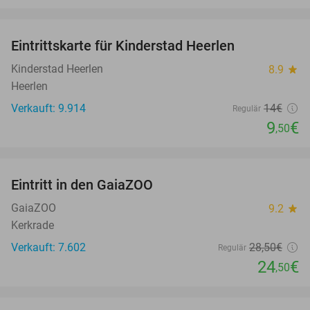
favorite_border
Eintrittskarte für Kinderstad Heerlen
32%
Kinderstad Heerlen
8.9
star
Heerlen
Verkauft: 9.914
14€
Regulär
9
€
,50
favorite_border
Eintritt in den GaiaZOO
14%
GaiaZOO
9.2
star
Kerkrade
Verkauft: 7.602
28
,50
€
Regulär
24
€
,50
favorite_border