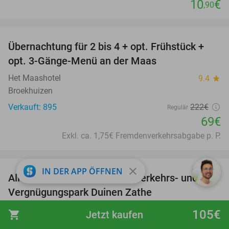
10
€
,90
favorite_border
Übernachtung für 2 bis 4 + opt. Frühstück +
69%
opt. 3-Gänge-Menü an der Maas
Het Maashotel
9.4
star
Broekhuizen
Verkauft: 895
222€
Regulär
69€
Exkl. ca. 1,75€ Fremdenverkehrsabgabe p. P.
favorite_border
close
IN DER APP ÖFFNEN
All-in-Eintrittsticket für den Verkehrs- und
15%
Vergnügungspark Duinen Zathe
Verkeers- en Attractiepark Duinen Zathe
9.8
star
105€
shopping_cart
Jetzt kaufen
Appelscha