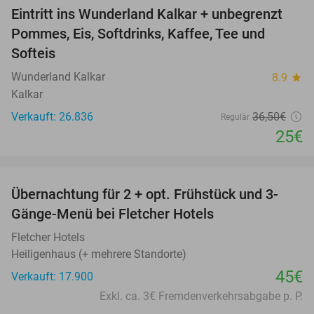
Eintritt ins Wunderland Kalkar + unbegrenzt
32%
Pommes, Eis, Softdrinks, Kaffee, Tee und
Softeis
Wunderland Kalkar
8.9
star
Kalkar
Verkauft: 26.836
36
,50
€
Regulär
25€
favorite_border
Übernachtung für 2 + opt. Frühstück und 3-
Gänge-Menü bei Fletcher Hotels
Fletcher Hotels
Heiligenhaus (+ mehrere Standorte)
45€
Verkauft: 17.900
Exkl. ca. 3€ Fremdenverkehrsabgabe p. P.