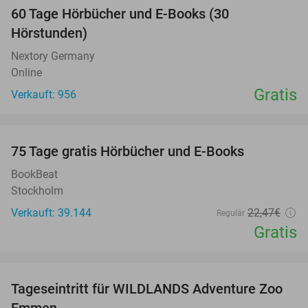
60 Tage Hörbücher und E-Books (30
Hörstunden)
Nextory Germany
Online
Gratis
Verkauft: 956
favorite_border
100%
75 Tage gratis Hörbücher und E-Books
BookBeat
Stockholm
Verkauft: 39.144
22
,47
€
Regulär
Gratis
favorite_border
Tageseintritt für WILDLANDS Adventure Zoo
24%