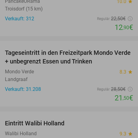
PancakeORama
10.0
star
Troisdorf (15 km)
Verkauft: 312
22
,50
€
Regulär
12
€
,90
favorite_border
Tageseintritt in den Freizeitpark Mondo Verde
25%
+ unbegrenzt Essen und Trinken
Mondo Verde
8.3
star
Landgraaf
Verkauft: 31.208
28
,50
€
Regulär
21
€
,50
favorite_border
Eintritt Walibi Holland
25%
Walibi Holland
9.3
star