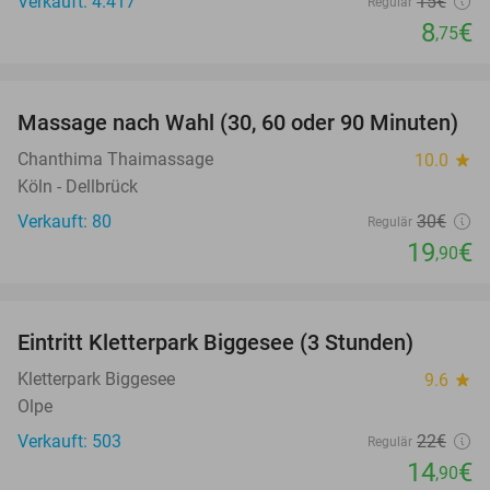
Verkauft: 4.417
15€
Regulär
8
€
,75
favorite_border
Massage nach Wahl (30, 60 oder 90 Minuten)
34%
Chanthima Thaimassage
10.0
star
Köln - Dellbrück
Verkauft: 80
30€
Regulär
19
€
,90
favorite_border
Eintritt Kletterpark Biggesee (3 Stunden)
32%
Kletterpark Biggesee
9.6
star
Olpe
Verkauft: 503
22€
Regulär
14
€
,90