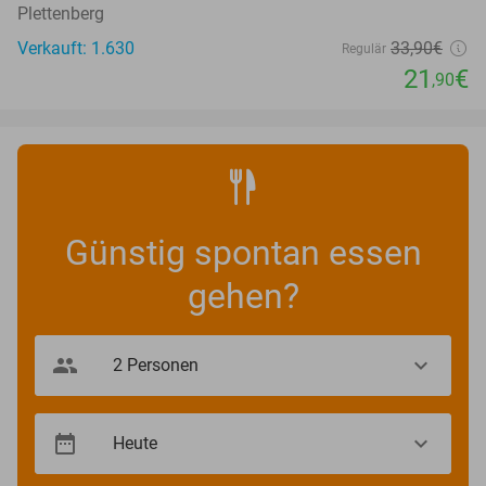
Plettenberg
Verkauft: 1.630
33
,90
€
Regulär
21
€
,90
Günstig spontan essen
gehen?