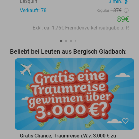
Lesquin
3 min.
directions_walk
Verkauft: 78
137€
Regulär
89€
Exkl. ca. 1,76€ Fremdenverkehrsabgabe p. P.
Beliebt bei Leuten aus Bergisch Gladbach:
favorite_border
Gratis Chance, Traumreise i.W.v. 3.000 € zu