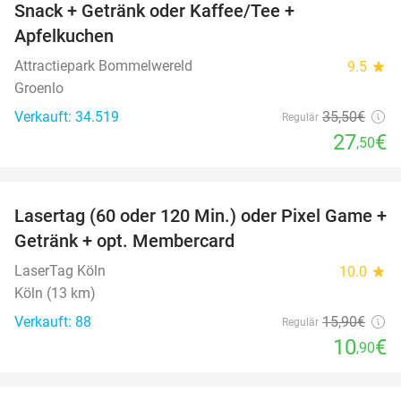
Snack + Getränk oder Kaffee/Tee +
Apfelkuchen
Attractiepark Bommelwereld
9.5
star
Groenlo
Verkauft: 34.519
35
,50
€
Regulär
27
€
,50
favorite_border
Lasertag (60 oder 120 Min.) oder Pixel Game +
31%
Getränk + opt. Membercard
LaserTag Köln
10.0
star
Köln (13 km)
Verkauft: 88
15
,90
€
Regulär
10
€
,90
favorite_border