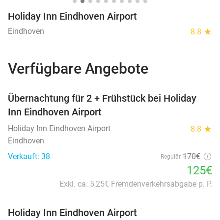
Holiday Inn Eindhoven Airport
Eindhoven
8.8
star
Verfügbare Angebote
favorite_border
Übernachtung für 2 + Frühstück bei Holiday
Inn Eindhoven Airport
Holiday Inn Eindhoven Airport
8.8
star
Eindhoven
Verkauft: 38
170€
Regulär
125€
Exkl. ca. 5,25€ Fremdenverkehrsabgabe p. P.
Holiday Inn Eindhoven Airport