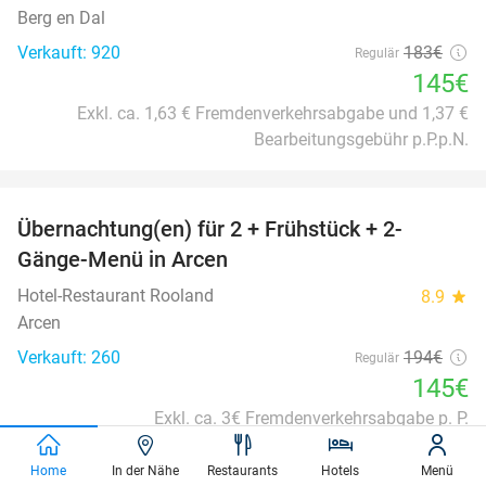
Berg en Dal
Verkauft: 920
183€
Regulär
145€
Exkl. ca. 1,63 € Fremdenverkehrsabgabe und 1,37 €
Bearbeitungsgebühr p.P.p.N.
favorite_border
Übernachtung(en) für 2 + Frühstück + 2-
25%
Gänge-Menü in Arcen
Hotel-Restaurant Rooland
8.9
star
Arcen
Verkauft: 260
194€
Regulär
145€
Exkl. ca. 3€ Fremdenverkehrsabgabe p. P.
favorite_border
Home
In der Nähe
Restaurants
Hotels
Menü