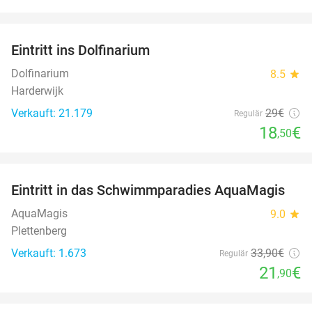
favorite_border
Eintritt ins Dolfinarium
36%
Dolfinarium
8.5
star
Harderwijk
Verkauft: 21.179
29€
Regulär
18
€
,50
favorite_border
Eintritt in das Schwimmparadies AquaMagis
35%
AquaMagis
9.0
star
Plettenberg
Verkauft: 1.673
33
,90
€
Regulär
21
€
,90
favorite_border