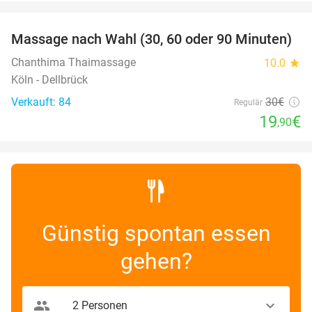
favorite_border
Massage nach Wahl (30, 60 oder 90 Minuten)
34%
Chanthima Thaimassage
10.0
star
Köln - Dellbrück
Verkauft: 84
30€
Regulär
19
€
,90
Günstig spontan essen
gehen?