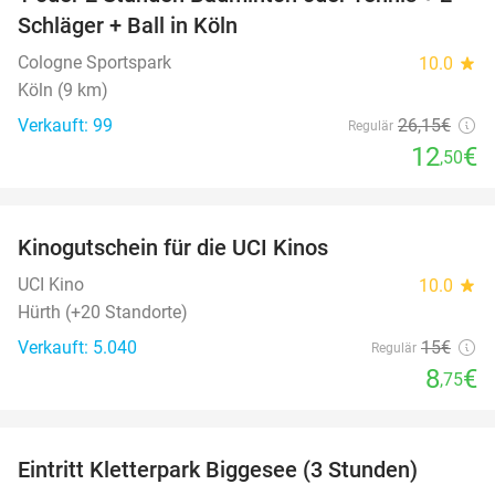
52%
Schläger + Ball in Köln
Cologne Sportspark
10.0
star
Köln (9 km)
Verkauft: 99
26
,15
€
Regulär
12
€
,50
favorite_border
Kinogutschein für die UCI Kinos
42%
UCI Kino
10.0
star
Hürth (+20 Standorte)
Verkauft: 5.040
15€
Regulär
8
€
,75
favorite_border
Eintritt Kletterpark Biggesee (3 Stunden)
32%