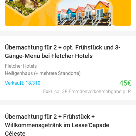
favorite_border
Übernachtung für 2 + opt. Frühstück und 3-
Gänge-Menü bei Fletcher Hotels
Fletcher Hotels
Heiligenhaus (+ mehrere Standorte)
45€
Verkauft: 18.310
Exkl. ca. 3€ Fremdenverkehrsabgabe p. P.
favorite_border
Übernachtung für 2 + Frühstück +
33%
Willkommensgetränk im Lesse'Capade
Céleste