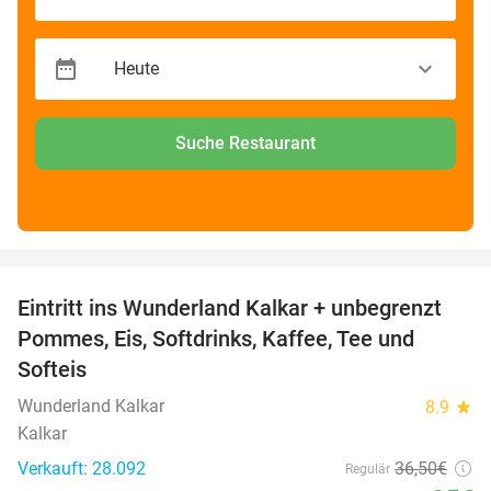
Suche Restaurant
favorite_border
Eintritt ins Wunderland Kalkar + unbegrenzt
32%
Pommes, Eis, Softdrinks, Kaffee, Tee und
Softeis
Wunderland Kalkar
8.9
star
Kalkar
Verkauft: 28.092
36
,50
€
Regulär