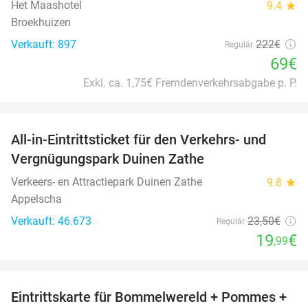
Het Maashotel
9.4
star
Broekhuizen
Verkauft: 897
222€
Regulär
69€
Exkl. ca. 1,75€ Fremdenverkehrsabgabe p. P.
favorite_border
All-in-Eintrittsticket für den Verkehrs- und
15%
Vergnügungspark Duinen Zathe
Verkeers- en Attractiepark Duinen Zathe
9.8
star
Appelscha
Verkauft: 46.673
23
,50
€
Regulär
19
€
,99
favorite_border
Eintrittskarte für Bommelwereld + Pommes +
23%