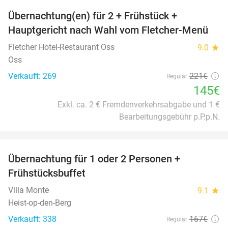
Übernachtung(en) für 2 + Frühstück +
34%
Hauptgericht nach Wahl vom Fletcher-Menü
Fletcher Hotel-Restaurant Oss
9.0
star
Oss
Verkauft: 269
221€
Regulär
145€
Exkl. ca. 2 € Fremdenverkehrsabgabe und 1 €
Bearbeitungsgebühr p.P.p.N.
favorite_border
Übernachtung für 1 oder 2 Personen +
41%
Frühstücksbuffet
Villa Monte
9.1
star
Heist-op-den-Berg
Verkauft: 338
167€
Regulär