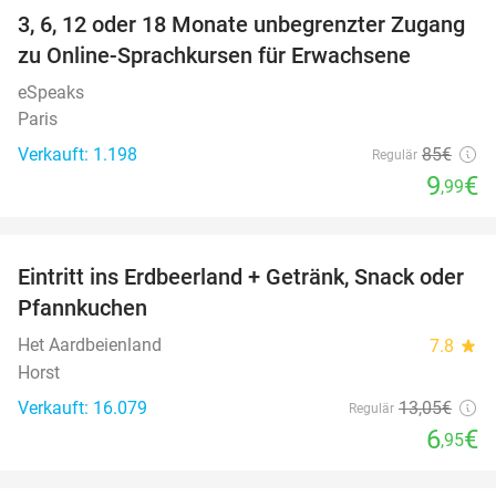
3, 6, 12 oder 18 Monate unbegrenzter Zugang
88%
zu Online-Sprachkursen für Erwachsene
eSpeaks
Paris
Verkauft: 1.198
85€
Regulär
9
€
,99
favorite_border
Eintritt ins Erdbeerland + Getränk, Snack oder
47%
Pfannkuchen
Het Aardbeienland
7.8
star
Horst
Verkauft: 16.079
13
,05
€
Regulär
6
€
,95
favorite_border