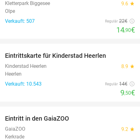
Kletterpark Biggesee
9.6
star
Olpe
Verkauft: 507
22€
Regulär
14
€
,90
favorite_border
Eintrittskarte für Kinderstad Heerlen
32%
Kinderstad Heerlen
8.9
star
Heerlen
Verkauft: 10.543
14€
Regulär
9
€
,50
favorite_border
Eintritt in den GaiaZOO
14%
GaiaZOO
9.2
star
Kerkrade