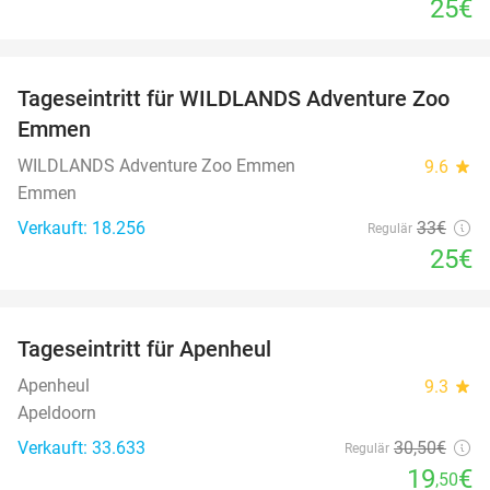
25€
favorite_border
Tageseintritt für WILDLANDS Adventure Zoo
24%
Emmen
WILDLANDS Adventure Zoo Emmen
9.6
star
Emmen
Verkauft: 18.256
33€
Regulär
25€
favorite_border
Tageseintritt für Apenheul
36%
Apenheul
9.3
star
Apeldoorn
Verkauft: 33.633
30
,50
€
Regulär
19
€
,50