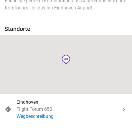
Erlebe die perfekte Kombination aus Gastfreundschaft und
Komfort im Holiday Inn Eindhoven Airport!
Standorte
hotel
Eindhoven
Flight Forum 650
Wegbeschreibung