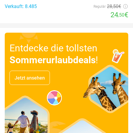
Verkauft: 8.485
28
,50
€
Regulär
24
€
,50
Entdecke die tollsten
Sommerurlaubdeals
!
Jetzt ansehen