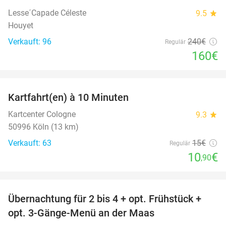
Lesse´Capade Céleste
9.5
star
Houyet
Verkauft: 96
240€
Regulär
160€
favorite_border
Kartfahrt(en) à 10 Minuten
27%
Kartcenter Cologne
9.3
star
50996 Köln (13 km)
Verkauft: 63
15€
Regulär
10
€
,90
favorite_border
Übernachtung für 2 bis 4 + opt. Frühstück +
69%
opt. 3-Gänge-Menü an der Maas