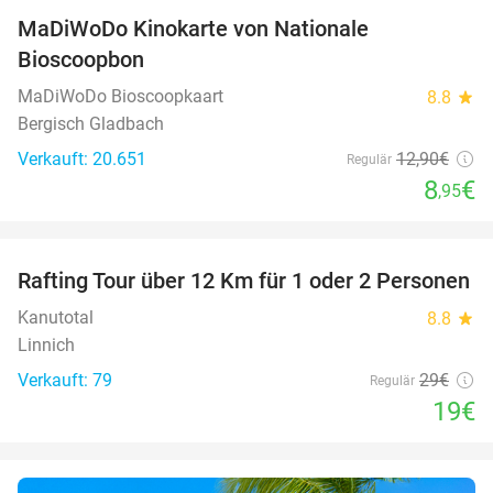
MaDiWoDo Kinokarte von Nationale
31%
Bioscoopbon
MaDiWoDo Bioscoopkaart
8.8
star
Bergisch Gladbach
Verkauft: 20.651
12
,90
€
Regulär
8
€
,95
favorite_border
Rafting Tour über 12 Km für 1 oder 2 Personen
34%
Kanutotal
8.8
star
Linnich
Verkauft: 79
29€
Regulär
19€