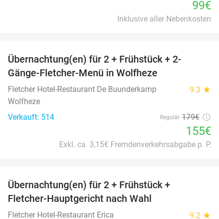
99€
Inklusive aller Nebenkosten
favorite_border
Übernachtung(en) für 2 + Frühstück + 2-
13%
Gänge-Fletcher-Menü in Wolfheze
Fletcher Hotel-Restaurant De Buunderkamp
9.3
star
Wolfheze
Verkauft: 514
179€
Regulär
155€
Exkl. ca. 3,15€ Fremdenverkehrsabgabe p. P.
favorite_border
Übernachtung(en) für 2 + Frühstück +
21%
Fletcher-Hauptgericht nach Wahl
Fletcher Hotel-Restaurant Erica
9.2
star