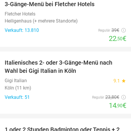
3-Gänge-Menü bei Fletcher Hotels
42%
Fletcher Hotels
Heiligenhaus (+ mehrere Standorte)
Verkauft: 13.810
39€
Regulär
22
€
,50
favorite_border
Italienisches 2- oder 3-Gänge-Menü nach
37%
Wahl bei Gigi Italian in Köln
Gigi Italian
9.1
star
Köln (11 km)
Verkauft: 51
23
,80
€
Regulär
14
€
,90
favorite_border
1 oder 2 Stunden Badminton oder Tennis + 2