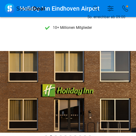
Entdecke 15.000+ Deals

Holiday Inn Eindhoven Airport
7 Tage die Woche verfügbar
So. erreichbar ab 09:00
10+ Millionen Mitglieder
9,4
basierend auf
206.237 Bewertungen
Entdecke 15.000+ Deals
7 Tage die Woche verfügbar
10+ Millionen Mitglieder