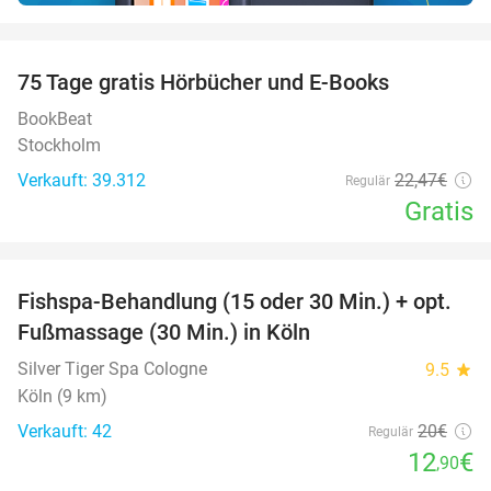
favorite_border
100%
75 Tage gratis Hörbücher und E-Books
BookBeat
Stockholm
Verkauft: 39.312
22
,47
€
Regulär
Gratis
favorite_border
Fishspa-Behandlung (15 oder 30 Min.) + opt.
36%
Fußmassage (30 Min.) in Köln
Silver Tiger Spa Cologne
9.5
star
Köln (9 km)
Verkauft: 42
20€
Regulär
12
€
,90