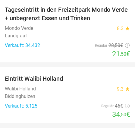
Tageseintritt in den Freizeitpark Mondo Verde
25%
+ unbegrenzt Essen und Trinken
Mondo Verde
8.3
star
Landgraaf
Verkauft: 34.432
28
,50
€
Regulär
21
€
,50
favorite_border
Eintritt Walibi Holland
25%
Walibi Holland
9.3
star
Biddinghuizen
Verkauft: 5.125
46€
Regulär
34
€
,50
favorite_border