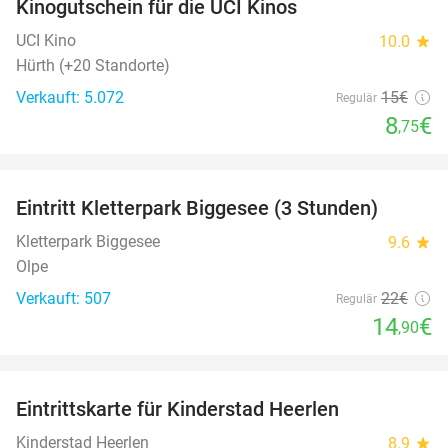
Kinogutschein für die UCI Kinos
42%
UCI Kino
10.0
star
Hürth (+20 Standorte)
Verkauft: 5.072
15€
Regulär
8
€
,75
favorite_border
Eintritt Kletterpark Biggesee (3 Stunden)
32%
Kletterpark Biggesee
9.6
star
Olpe
Verkauft: 507
22€
Regulär
14
€
,90
favorite_border
Eintrittskarte für Kinderstad Heerlen
32%
Kinderstad Heerlen
8.9
star