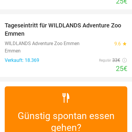
25€
favorite_border
Tageseintritt für WILDLANDS Adventure Zoo
24%
Emmen
WILDLANDS Adventure Zoo Emmen
9.6
star
Emmen
Verkauft: 18.369
33€
Regulär
25€
Günstig spontan essen
gehen?