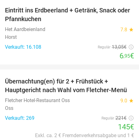
Eintritt ins Erdbeerland + Getränk, Snack oder
47%
Pfannkuchen
Het Aardbeienland
7.8
star
Horst
Verkauft: 16.108
13
,05
€
Regulär
6
€
,95
favorite_border
Übernachtung(en) für 2 + Frühstück +
34%
Hauptgericht nach Wahl vom Fletcher-Menü
Fletcher Hotel-Restaurant Oss
9.0
star
Oss
Verkauft: 269
221€
Regulär
145€
Exkl. ca. 2 € Fremdenverkehrsabgabe und 1 €