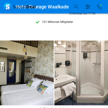
Entdecke 15.000+ Deals

Hotel Courage Waalkade
7 Tage die Woche verfügbar
Erreichbar bis 17:30
10+ Millionen Mitglieder
9,4
basierend auf
206.270 Bewertungen
Entdecke 15.000+ Deals
7 Tage die Woche verfügbar
10+ Millionen Mitglieder