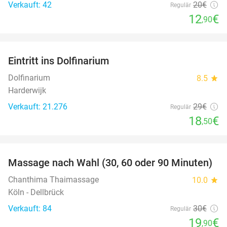
Verkauft: 42
20€
Regulär
12
€
,90
favorite_border
Eintritt ins Dolfinarium
36%
Dolfinarium
8.5
star
Harderwijk
Verkauft: 21.276
29€
Regulär
18
€
,50
favorite_border
Massage nach Wahl (30, 60 oder 90 Minuten)
34%
Chanthima Thaimassage
10.0
star
Köln - Dellbrück
Verkauft: 84
30€
Regulär
19
€
,90