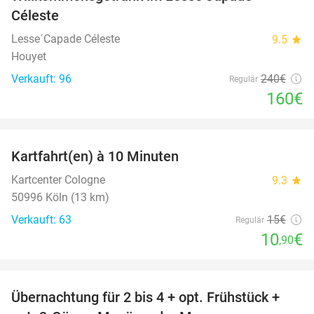
Céleste
Lesse´Capade Céleste
9.5
star
Houyet
Verkauft: 96
240€
Regulär
160€
favorite_border
Kartfahrt(en) à 10 Minuten
27%
Kartcenter Cologne
9.3
star
50996 Köln (13 km)
Verkauft: 63
15€
Regulär
10
€
,90
favorite_border
Übernachtung für 2 bis 4 + opt. Frühstück +
69%