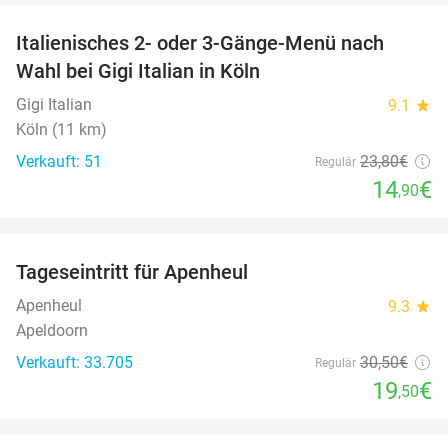
Italienisches 2- oder 3-Gänge-Menü nach
37%
Wahl bei Gigi Italian in Köln
Gigi Italian
9.1
star
Köln (11 km)
Verkauft: 51
23
,80
€
Regulär
14
€
,90
favorite_border
Tageseintritt für Apenheul
36%
Apenheul
9.3
star
Apeldoorn
Verkauft: 33.705
30
,50
€
Regulär
19
€
,50
favorite_border