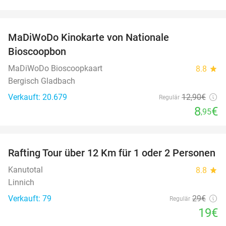
favorite_border
MaDiWoDo Kinokarte von Nationale
31%
Bioscoopbon
MaDiWoDo Bioscoopkaart
8.8
star
Bergisch Gladbach
Verkauft: 20.679
12
,90
€
Regulär
8
€
,95
favorite_border
Rafting Tour über 12 Km für 1 oder 2 Personen
34%
Kanutotal
8.8
star
Linnich
Verkauft: 79
29€
Regulär
19€