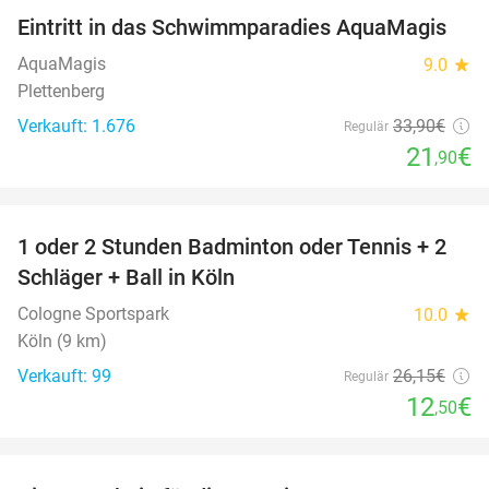
Eintritt in das Schwimmparadies AquaMagis
35%
AquaMagis
9.0
star
Plettenberg
Verkauft: 1.676
33
,90
€
Regulär
21
€
,90
favorite_border
1 oder 2 Stunden Badminton oder Tennis + 2
52%
Schläger + Ball in Köln
Cologne Sportspark
10.0
star
Köln (9 km)
Verkauft: 99
26
,15
€
Regulär
12
€
,50
favorite_border