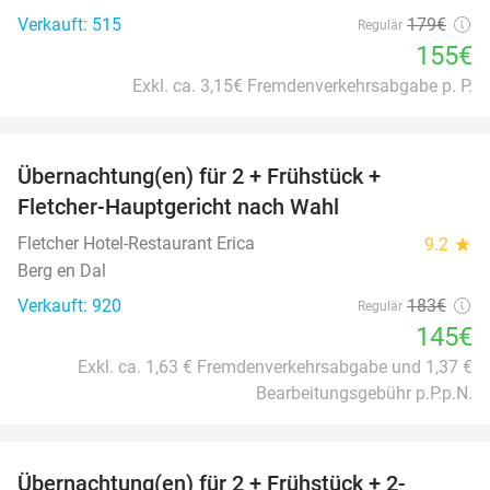
Verkauft: 515
179€
Regulär
155€
Exkl. ca. 3,15€ Fremdenverkehrsabgabe p. P.
favorite_border
Übernachtung(en) für 2 + Frühstück +
21%
Fletcher-Hauptgericht nach Wahl
Fletcher Hotel-Restaurant Erica
9.2
star
Berg en Dal
Verkauft: 920
183€
Regulär
145€
Exkl. ca. 1,63 € Fremdenverkehrsabgabe und 1,37 €
Bearbeitungsgebühr p.P.p.N.
favorite_border
Übernachtung(en) für 2 + Frühstück + 2-