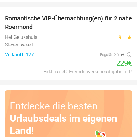
favorite_border
Romantische VIP-Übernachtung(en) für 2 nahe
35%
Roermond
Het Gelukshuis
9.1
star
Stevensweert
Verkauft: 127
355€
Regulär
229€
Exkl. ca. 4€ Fremdenverkehrsabgabe p. P.
Entdecke die besten
Urlaubsdeals im eigenen
Land
!