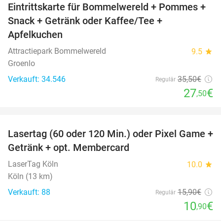
Eintrittskarte für Bommelwereld + Pommes +
23%
Snack + Getränk oder Kaffee/Tee +
Apfelkuchen
Attractiepark Bommelwereld
9.5
star
Groenlo
Verkauft: 34.546
35
,50
€
Regulär
27
€
,50
favorite_border
Lasertag (60 oder 120 Min.) oder Pixel Game +
31%
Getränk + opt. Membercard
LaserTag Köln
10.0
star
Köln (13 km)
Verkauft: 88
15
,90
€
Regulär
10
€
,90