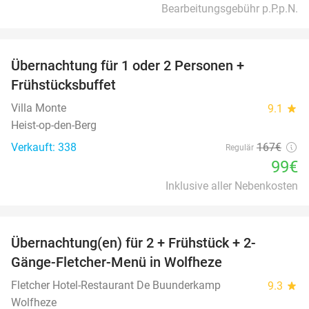
Bearbeitungsgebühr p.P.p.N.
favorite_border
Übernachtung für 1 oder 2 Personen +
41%
Frühstücksbuffet
Villa Monte
9.1
star
Heist-op-den-Berg
Verkauft: 338
167€
Regulär
99€
Inklusive aller Nebenkosten
favorite_border
Übernachtung(en) für 2 + Frühstück + 2-
13%
Gänge-Fletcher-Menü in Wolfheze
Fletcher Hotel-Restaurant De Buunderkamp
9.3
star
Wolfheze