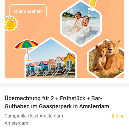
Hier ansehen
favorite_border
Übernachtung für 2 + Frühstück + Bar-
41%
Guthaben im Gaasperpark in Amsterdam
Campanile Hotel Amsterdam
8.4
star
Amsterdam