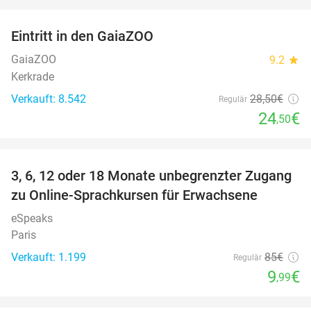
favorite_border
Eintritt in den GaiaZOO
14%
GaiaZOO
9.2
star
Kerkrade
Verkauft: 8.542
28
,50
€
Regulär
24
€
,50
favorite_border
3, 6, 12 oder 18 Monate unbegrenzter Zugang
88%
zu Online-Sprachkursen für Erwachsene
eSpeaks
Paris
Verkauft: 1.199
85€
Regulär
9
€
,99
favorite_border