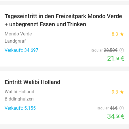
favorite_border
Tageseintritt in den Freizeitpark Mondo Verde
25%
+ unbegrenzt Essen und Trinken
Mondo Verde
8.3
star
Landgraaf
Verkauft: 34.697
28
,50
€
Regulär
21
€
,50
favorite_border
Eintritt Walibi Holland
25%
Walibi Holland
9.3
star
Biddinghuizen
Verkauft: 5.155
46€
Regulär
34
€
,50