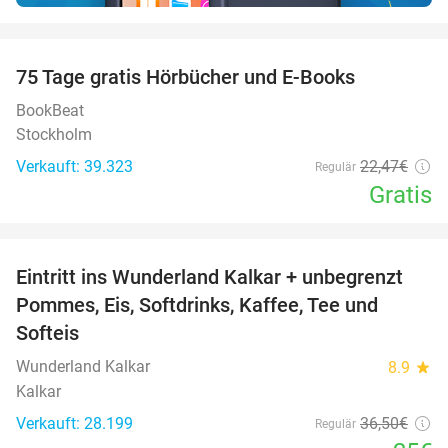
favorite_border
100%
75 Tage gratis Hörbücher und E-Books
BookBeat
Stockholm
Verkauft: 39.323
22
,47
€
Regulär
Gratis
favorite_border
Eintritt ins Wunderland Kalkar + unbegrenzt
32%
Pommes, Eis, Softdrinks, Kaffee, Tee und
Softeis
Wunderland Kalkar
8.9
star
Kalkar
Verkauft: 28.199
36
,50
€
Regulär