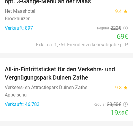
opt. 3-Gänge-Menü an der Maas
Het Maashotel
9.4
star
Broekhuizen
Verkauft: 897
222€
Regulär
69€
Exkl. ca. 1,75€ Fremdenverkehrsabgabe p. P.
favorite_border
All-in-Eintrittsticket für den Verkehrs- und
15%
Vergnügungspark Duinen Zathe
Verkeers- en Attractiepark Duinen Zathe
9.8
star
Appelscha
Verkauft: 46.783
23
,50
€
Regulär
19
€
,99
favorite_border