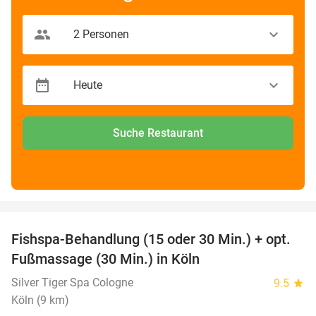
Suche Restaurant
favorite_border
Fishspa-Behandlung (15 oder 30 Min.) + opt.
36%
Fußmassage (30 Min.) in Köln
Silver Tiger Spa Cologne
9.5
star
Köln (9 km)