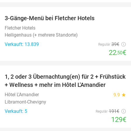
favorite_border
3-Gänge-Menü bei Fletcher Hotels
42%
Fletcher Hotels
Heiligenhaus (+ mehrere Standorte)
Verkauft: 13.839
39€
Regulär
22
€
,50
favorite_border
1, 2 oder 3 Übernachtung(en) für 2 + Frühstück
32%
NEW
+ Wellness + mehr im Hôtel L'Amandier
TODAY
Hôtel L'Amandier
9.9
star
Libramont-Chevigny
Verkauft: 5
191€
Regulär
129€
favorite_border