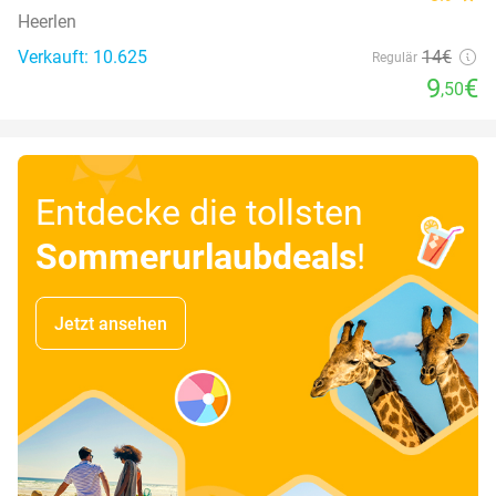
Heerlen
Verkauft: 10.625
14€
Regulär
9
€
,50
Entdecke die tollsten
Sommerurlaubdeals
!
Jetzt ansehen