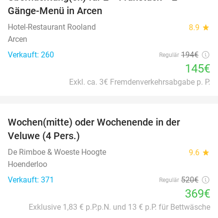
25%
Gänge-Menü in Arcen
Hotel-Restaurant Rooland
8.9
star
Arcen
Verkauft: 260
194€
Regulär
145€
Exkl. ca. 3€ Fremdenverkehrsabgabe p. P.
favorite_border
Wochen(mitte) oder Wochenende in der
34%
Veluwe (4 Pers.)
De Rimboe & Woeste Hoogte
9.6
star
Hoenderloo
Verkauft: 371
520€
Regulär
369€
Exklusive 1,83 € p.P.p.N. und 13 € p.P. für Bettwäsche