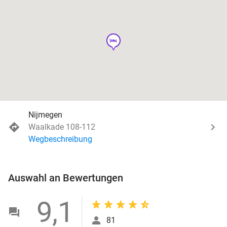
hotel
Nijmegen
Waalkade 108-112
Wegbeschreibung
Auswahl an Bewertungen
9,1
81