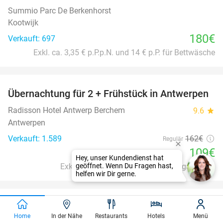
Summio Parc De Berkenhorst
Kootwijk
180€
Verkauft: 697
Exkl. ca. 3,35 € p.P.p.N. und 14 € p.P. für Bettwäsche
favorite_border
Übernachtung für 2 + Frühstück in Antwerpen
33%
Radisson Hotel Antwerp Berchem
9.6
star
Antwerpen
Verkauft: 1.589
162€
Regulär
109€
Exkl. ca. 2,97€ Fremdenverkehrsabgabe p. P.
favorite_border
Übernachtung für 2 + Frühstück im Herzen
41%
Home
In der Nähe
Restaurants
Hotels
Menü
Delfts