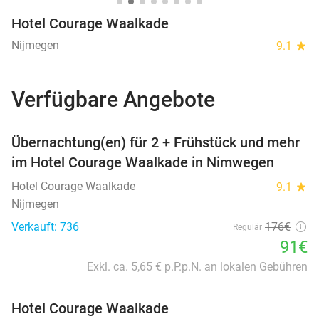
Hotel Courage Waalkade
Nijmegen
9.1
star
Verfügbare Angebote
favorite_border
Übernachtung(en) für 2 + Frühstück und mehr
im Hotel Courage Waalkade in Nimwegen
Hotel Courage Waalkade
9.1
star
Nijmegen
Verkauft: 736
176€
Regulär
91€
Exkl. ca. 5,65 € p.P.p.N. an lokalen Gebühren
Hotel Courage Waalkade