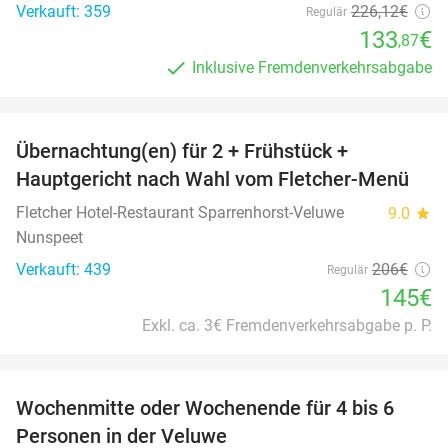
Verkauft: 359
226
,12
€
Regulär
133
€
,87
Inklusive Fremdenverkehrsabgabe
favorite_border
Übernachtung(en) für 2 + Frühstück +
30%
Hauptgericht nach Wahl vom Fletcher-Menü
Fletcher Hotel-Restaurant Sparrenhorst-Veluwe
9.0
star
Nunspeet
Verkauft: 439
206€
Regulär
145€
Exkl. ca. 3€ Fremdenverkehrsabgabe p. P.
favorite_border
Wochenmitte oder Wochenende für 4 bis 6
Personen in der Veluwe