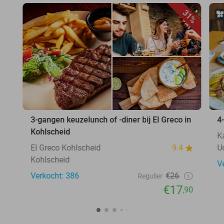
31%
3-gangen keuzelunch of -diner bij El Greco in
4
Kohlscheid
K
El Greco Kohlscheid
9.4
U
Kohlscheid
V
Verkocht: 386
€26
Regulier
€17
,90