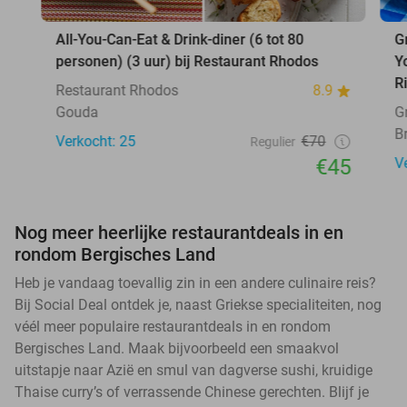
All-You-Can-Eat & Drink-diner (6 tot 80
G
personen) (3 uur) bij Restaurant Rhodos
Y
R
Restaurant Rhodos
8.9
Gouda
G
B
Verkocht: 25
€70
Regulier
€45
V
Nog meer heerlijke restaurantdeals in en
rondom Bergisches Land
Heb je vandaag toevallig zin in een andere culinaire reis?
Bij Social Deal ontdek je, naast Griekse specialiteiten, nog
véél meer populaire restaurantdeals in en rondom
Bergisches Land. Maak bijvoorbeeld een smaakvol
uitstapje naar Azië en smul van dagverse sushi, kruidige
Thaise curry’s of verrassende Chinese gerechten. Blijf je