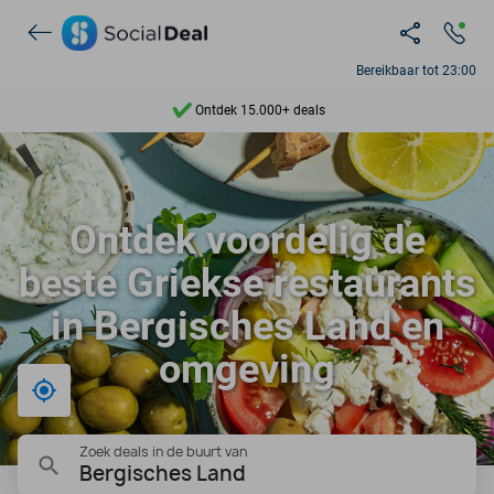
Bereikbaar tot 23:00
Ontdek 15.000+ deals
7 dagen per week beschikbaar
10+ miljoen leden
Ontdek voordelig de
9,4
beste Griekse restaurants
Ontdek 15.000+ deals
in Bergisches Land en
omgeving
Bij mij in de buurt
Zoek deals in de buurt van
Bergisches Land