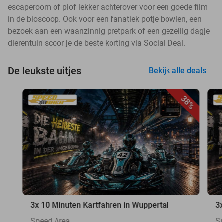
escaperoom of plof lekker achterover voor een goede film
in de bioscoop. Ook voor een fanatiek potje bowlen, een
bezoek aan een waanzinnig pretpark of een gezellig dagje
dierentuin scoor je de beste korting via Social Deal.
De leukste uitjes
Bekijk alle deals
38%
3x 10 Minuten Kartfahren in Wuppertal
3
Speed Area
S