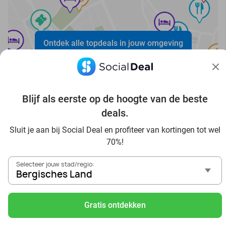
Ontdek alle topdeals in jouw omgeving
Blijf als eerste op de hoogte van de beste
deals.
Voordelig genieten in Bergisches Land: haal deal-
Sluit je aan bij Social Deal en profiteer van kortingen tot wel
inspiratie uit onze blogs
70%!
In die Sauna in Bergisches Land und Umgebung
Selecteer jouw stad/regio:
Tagesausflug zum Movie Park Germany mit Rabatt, von
Bergisches Land
Bergisches Land aus
Frühstück & Mittagessen in Bergisches Land
Gratis ontdekken
Reise von Bergisches Land aus und erlebe einen
fantastischen Tag im Freizeitpark Europa-Park