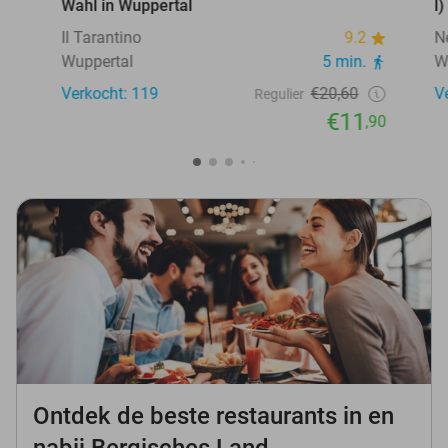
Wahl in Wuppertal
l
Il Tarantino
9.2
N
Wuppertal
5 min.
W
Verkocht: 119
€20,60
V
Regulier
€11
,90
Ontdek de beste restaurants in en