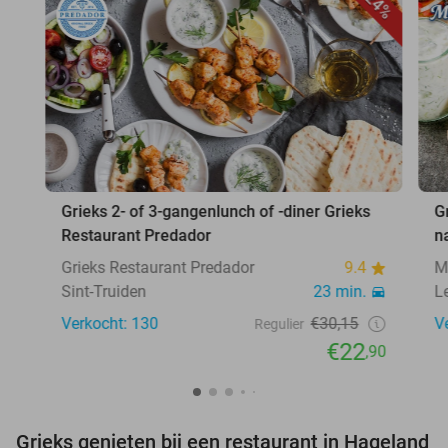
24%
Grieks 2- of 3-gangenlunch of -diner Grieks
G
Restaurant Predador
n
Grieks Restaurant Predador
9.4
M
Sint-Truiden
23 min.
L
Verkocht: 130
€30,15
V
Regulier
€22
,90
Grieks genieten bij een restaurant in Hageland