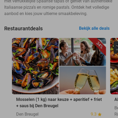
met verrukkelijke Spaanse tapas of geniet van authentieke
Italiaanse pizza’s en romige pasta’s. Ontdek het volledige
aanbod en kies jouw ultieme smaakbeleving.
Restaurantdeals
Bekijk alle deals
34%
Mosselen (1 kg) naar keuze + aperitief + friet
A
+ saus bij Den Breugel
B
Den Breugel
9.3
Ri