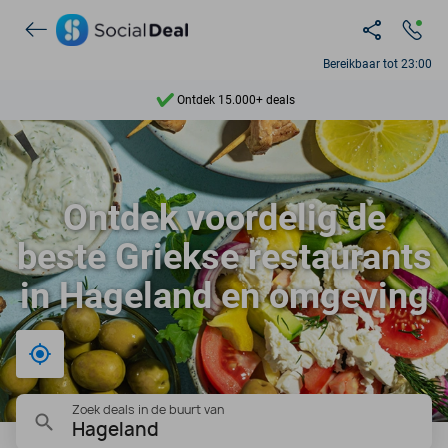
Bereikbaar tot 23:00
Ontdek 15.000+ deals
7 dagen per week beschikbaar
10+ miljoen leden
Ontdek voordelig de
9,4
beste Griekse restaurants
Ontdek 15.000+ deals
in Hageland en omgeving
Bij mij in de buurt
Zoek deals in de buurt van
Hageland