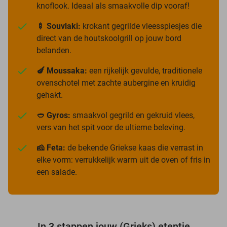
knoflook. Ideaal als smaakvolle dip vooraf!
🍢 Souvlaki:
krokant gegrilde vleesspiesjes die
direct van de houtskoolgrill op jouw bord
belanden.
🍆 Moussaka:
een rijkelijk gevulde, traditionele
ovenschotel met zachte aubergine en kruidig
gehakt.
🥙 Gyros:
smaakvol gegrild en gekruid vlees,
vers van het spit voor de ultieme beleving.
🧀 Feta:
de bekende Griekse kaas die verrast in
elke vorm: verrukkelijk warm uit de oven of fris in
een salade.
In 3 stappen jouw (Grieks) etentje