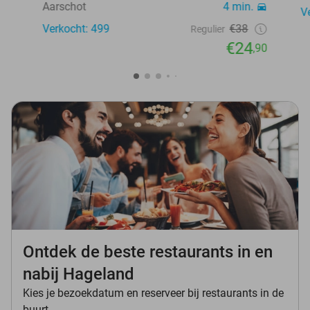
Aarschot
4 min.
V
Verkocht: 499
€38
Regulier
€24
,90
Ontdek de beste restaurants in en
nabij Hageland
Kies je bezoekdatum en reserveer bij restaurants in de
buurt