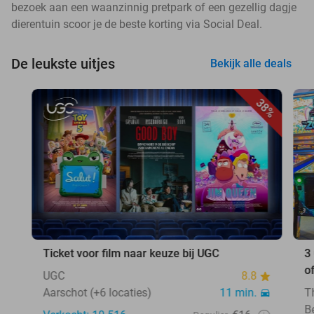
bezoek aan een waanzinnig pretpark of een gezellig dagje
dierentuin scoor je de beste korting via Social Deal.
De leukste uitjes
Bekijk alle deals
38%
Ticket voor film naar keuze bij UGC
3
o
UGC
8.8
Aarschot (+6 locaties)
11 min.
T
B