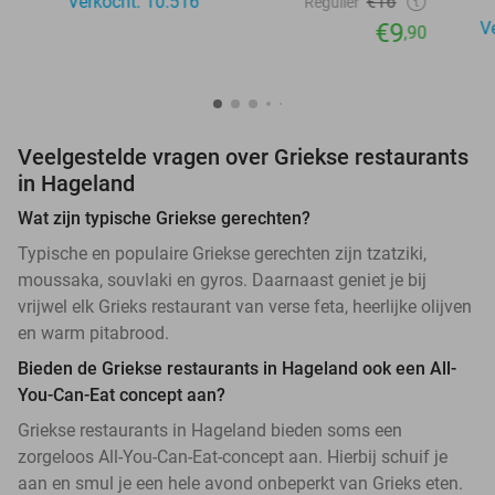
Verkocht: 10.516
€16
Regulier
€9
V
,90
Veelgestelde vragen over Griekse restaurants
in Hageland
Wat zijn typische Griekse gerechten?
Typische en populaire Griekse gerechten zijn tzatziki,
moussaka, souvlaki en gyros. Daarnaast geniet je bij
vrijwel elk Grieks restaurant van verse feta, heerlijke olijven
en warm pitabrood.
Bieden de Griekse restaurants in Hageland ook een All-
You-Can-Eat concept aan?
Griekse restaurants in Hageland bieden soms een
zorgeloos All-You-Can-Eat-concept aan. Hierbij schuif je
aan en smul je een hele avond onbeperkt van Grieks eten.