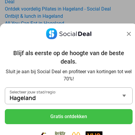
Deal
Ontdek voordelig Pilates in Hageland - Social Deal
Ontbijt & lunch in Hageland
All-You-Can-Eat in Hageland
Avondje uit in regio Hageland? Ontdek 6x inspiratie voor
een onvergetelijke avond
Date ideeën voor Hageland en omgeving: ontdek 16 tips
voor de ideale dates
Blijf als eerste op de hoogte van de beste
Dagje uit naar Pairi Daiza vanaf Hageland: verwonder je in
deals.
de beste dierentuin van Europa
Sluit je aan bij Social Deal en profiteer van kortingen tot wel
Ontdek de beste restaurants in Hageland via Social Deal
70%!
Voordelig sushi scoren? Ontdek de beste sushi restaurants
in Hageland en omgeving
Selecteer jouw stad/regio:
Schoonheidsspecialisten in Hageland: voordelige
Hageland
beautydeals
Schoonheidssalons in Hageland: voordelige beauty-
Gratis ontdekken
arrangementen
Met korting zwemmen bij zwembaden in regio Hageland
Ontdek voordelige escaperooms in Hageland