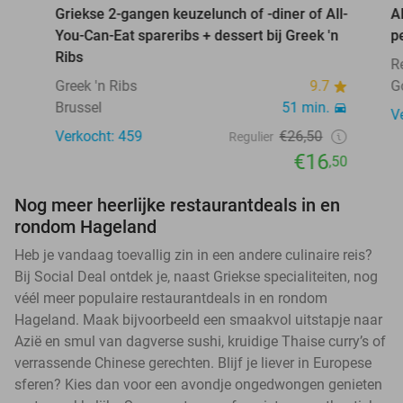
Griekse 2-gangen keuzelunch of -diner of All-
A
You-Can-Eat spareribs + dessert bij Greek 'n
p
Ribs
R
Greek 'n Ribs
9.7
G
Brussel
51 min.
V
Verkocht: 459
€26,50
Regulier
€16
,50
Nog meer heerlijke restaurantdeals in en
rondom Hageland
Heb je vandaag toevallig zin in een andere culinaire reis?
Bij Social Deal ontdek je, naast Griekse specialiteiten, nog
véél meer populaire restaurantdeals in en rondom
Hageland. Maak bijvoorbeeld een smaakvol uitstapje naar
Azië en smul van dagverse sushi, kruidige Thaise curry’s of
verrassende Chinese gerechten. Blijf je liever in Europese
sferen? Kies dan voor een avondje ongedwongen genieten