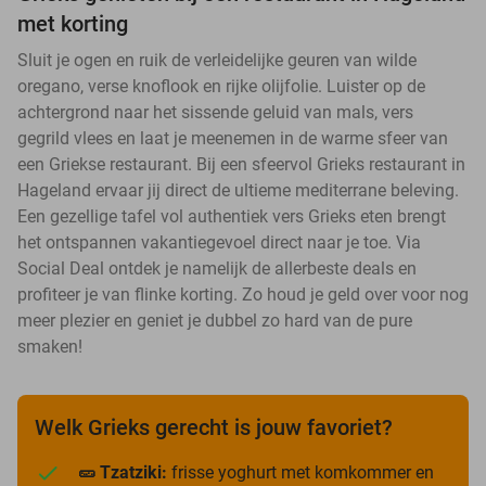
met korting
Sluit je ogen en ruik de verleidelijke geuren van wilde
oregano, verse knoflook en rijke olijfolie. Luister op de
achtergrond naar het sissende geluid van mals, vers
gegrild vlees en laat je meenemen in de warme sfeer van
een Griekse restaurant. Bij een sfeervol Grieks restaurant in
Hageland ervaar jij direct de ultieme mediterrane beleving.
Een gezellige tafel vol authentiek vers Grieks eten brengt
het ontspannen vakantiegevoel direct naar je toe. Via
Social Deal ontdek je namelijk de allerbeste deals en
profiteer je van flinke korting. Zo houd je geld over voor nog
meer plezier en geniet je dubbel zo hard van de pure
smaken!
Welk Grieks gerecht is jouw favoriet?
🥒 Tzatziki:
frisse yoghurt met komkommer en