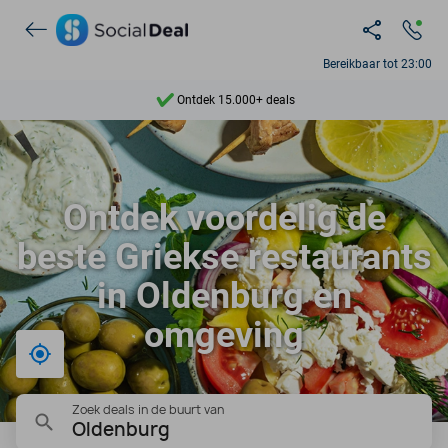
Bereikbaar tot 23:00
Ontdek 15.000+ deals
7 dagen per week beschikbaar
10+ miljoen leden
Ontdek voordelig de
9,4
beste Griekse restaurants
Ontdek 15.000+ deals
in Oldenburg en
omgeving
Bij mij in de buurt
Zoek deals in de buurt van
Oldenburg