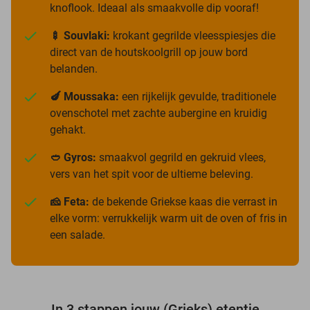
knoflook. Ideaal als smaakvolle dip vooraf!
🍢 Souvlaki:
krokant gegrilde vleesspiesjes die
direct van de houtskoolgrill op jouw bord
belanden.
🍆 Moussaka:
een rijkelijk gevulde, traditionele
ovenschotel met zachte aubergine en kruidig
gehakt.
🥙 Gyros:
smaakvol gegrild en gekruid vlees,
vers van het spit voor de ultieme beleving.
🧀 Feta:
de bekende Griekse kaas die verrast in
elke vorm: verrukkelijk warm uit de oven of fris in
een salade.
In 3 stappen jouw (Grieks) etentje