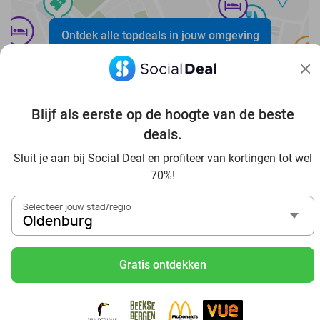
Ontdek alle topdeals in jouw omgeving
Blijf als eerste op de hoogte van de beste
deals.
Voordelig genieten in Oldenburg: haal deal-inspiratie uit
Sluit je aan bij Social Deal en profiteer van kortingen tot wel
onze blogs
70%!
In die Sauna in Oldenburg und Umgebung
Selecteer jouw stad/regio:
Tagesausflug zum Movie Park Germany mit Rabatt, von
Oldenburg
Oldenburg aus
Frühstück & Mittagessen in Oldenburg
Gratis ontdekken
Reise von Oldenburg aus und erlebe einen fantastischen
Tag im Freizeitpark Europa-Park
Besuche das Phantasialand von Oldenburg aus und erlebe
einen phantastischen Tagesausflug