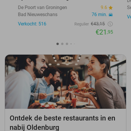
D
De Poort van Groningen
9.6
S
Bad Nieuweschans
76 min.
V
Verkocht: 516
€43,15
Regulier
€21
,95
Ontdek de beste restaurants in en
nabij Oldenburg