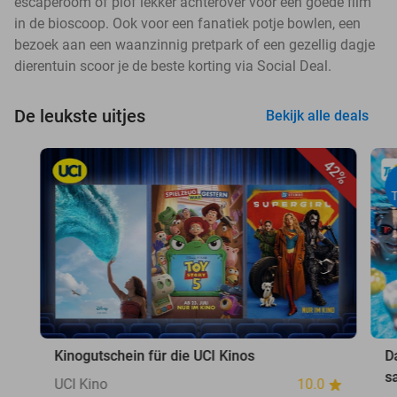
escaperoom of plof lekker achterover voor een goede film
in de bioscoop. Ook voor een fanatiek potje bowlen, een
bezoek aan een waanzinnig pretpark of een gezellig dagje
dierentuin scoor je de beste korting via Social Deal.
De leukste uitjes
Bekijk alle deals
42%
Kinogutschein für die UCI Kinos
D
s
UCI Kino
10.0