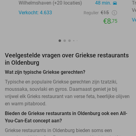
Wilhelmshaven (+20 locaties)
48 min.
T
V
Verkocht: 4.633
€15
Regulier
€8
V
,75
Veelgestelde vragen over Griekse restaurants
in Oldenburg
Wat zijn typische Griekse gerechten?
Typische en populaire Griekse gerechten zijn tzatziki,
moussaka, souvlaki en gyros. Daarnaast geniet je bij
vrijwel elk Grieks restaurant van verse feta, heerlijke olijven
en warm pitabrood.
Bieden de Griekse restaurants in Oldenburg ook een All-
You-Can-Eat concept aan?
Griekse restaurants in Oldenburg bieden soms een