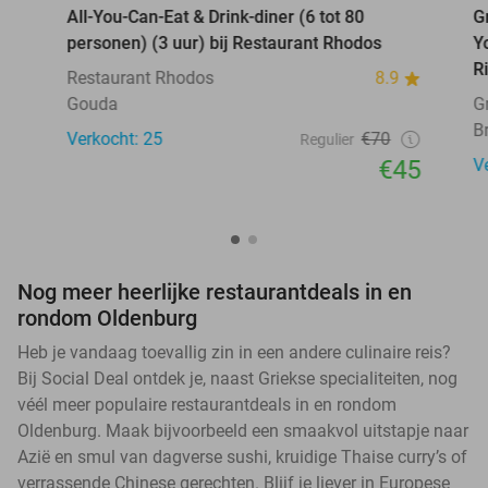
All-You-Can-Eat & Drink-diner (6 tot 80
G
personen) (3 uur) bij Restaurant Rhodos
Y
R
Restaurant Rhodos
8.9
Gouda
G
B
Verkocht: 25
€70
Regulier
€45
V
Nog meer heerlijke restaurantdeals in en
rondom Oldenburg
Heb je vandaag toevallig zin in een andere culinaire reis?
Bij Social Deal ontdek je, naast Griekse specialiteiten, nog
véél meer populaire restaurantdeals in en rondom
Oldenburg. Maak bijvoorbeeld een smaakvol uitstapje naar
Azië en smul van dagverse sushi, kruidige Thaise curry’s of
verrassende Chinese gerechten. Blijf je liever in Europese