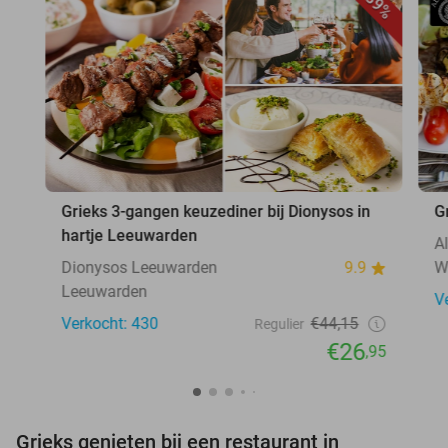
39%
Grieks 3-gangen keuzediner bij Dionysos in
G
hartje Leeuwarden
A
Dionysos Leeuwarden
9.9
W
Leeuwarden
V
Verkocht: 430
€44,15
Regulier
€26
,95
Grieks genieten bij een restaurant in