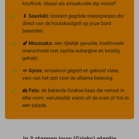
knoflook. Ideaal als smaakvolle dip vooraf!
🍢 Souvlaki:
krokant gegrilde vleesspiesjes die
direct van de houtskoolgrill op jouw bord
belanden.
🍆 Moussaka:
een rijkelijk gevulde, traditionele
ovenschotel met zachte aubergine en kruidig
gehakt.
🥙 Gyros:
smaakvol gegrild en gekruid vlees,
vers van het spit voor de ultieme beleving.
🧀 Feta:
de bekende Griekse kaas die verrast in
elke vorm: verrukkelijk warm uit de oven of fris in
een salade.
In 3 stappen jouw (Grieks) etentje