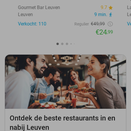
Gourmet Bar Leuven
9.7
L
Leuven
9 min.
L
Verkocht: 110
€49,99
V
Regulier
€24
,99
Ontdek de beste restaurants in en
nabij Leuven