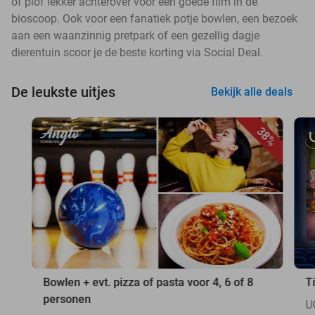
of plof lekker achterover voor een goede film in de
bioscoop. Ook voor een fanatiek potje bowlen, een bezoek
aan een waanzinnig pretpark of een gezellig dagje
dierentuin scoor je de beste korting via Social Deal.
De leukste uitjes
Bekijk alle deals
38%
Bowlen + evt. pizza of pasta voor 4, 6 of 8
T
personen
U