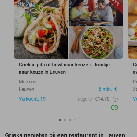
39%
Griekse pita of bowl naar keuze + drankje
G
naar keuze in Leuven
ev
Mr Zeus
R
Leuven
6 min.
Z
Verkocht: 19
€14,70
V
Regulier
€9
Grieks genieten bij een restaurant in Leuven