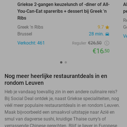
Griekse 2-gangen keuzelunch of -diner of All-
A
You-Can-Eat spareribs + dessert bij Greek 'n
p
Ribs
R
Greek 'n Ribs
9.7
G
Brussel
28 min.
V
Verkocht: 461
€26,50
Regulier
€16
,50
Nog meer heerlijke restaurantdeals in en
rondom Leuven
Heb je vandaag toevallig zin in een andere culinaire reis?
Bij Social Deal ontdek je, naast Griekse specialiteiten, nog
véél meer populaire restaurantdeals in en rondom Leuven.
Maak bijvoorbeeld een smaakvol uitstapje naar Azië en
smul van dagverse sushi, kruidige Thaise curry’s of
verrassende Chinese gerechten. Blijf je liever in Europese