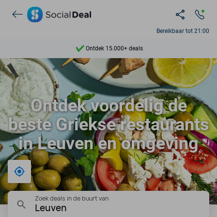
Bereikbaar tot 21:00
Ontdek 15.000+ deals
7 dagen per week beschikbaar
10+ miljoen leden
Ontdek voordelig de
9,4
beste Griekse restaurants
Ontdek 15.000+ deals
in Leuven en omgeving
Bij mij in de buurt
Zoek deals in de buurt van
Leuven