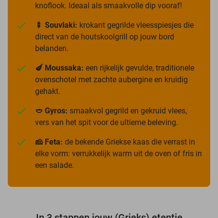
knoflook. Ideaal als smaakvolle dip vooraf!
🍢 Souvlaki:
krokant gegrilde vleesspiesjes die
direct van de houtskoolgrill op jouw bord
belanden.
🍆 Moussaka:
een rijkelijk gevulde, traditionele
ovenschotel met zachte aubergine en kruidig
gehakt.
🥙 Gyros:
smaakvol gegrild en gekruid vlees,
vers van het spit voor de ultieme beleving.
🧀 Feta:
de bekende Griekse kaas die verrast in
elke vorm: verrukkelijk warm uit de oven of fris in
een salade.
In 3 stappen jouw (Grieks) etentje