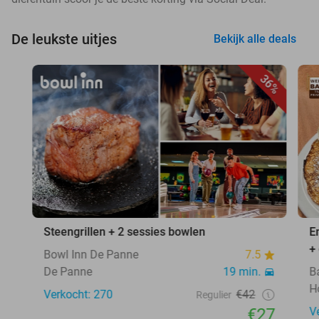
De leukste uitjes
Bekijk alle deals
36%
Steengrillen + 2 sessies bowlen
E
+
Bowl Inn De Panne
7.5
De Panne
19 min.
B
H
Verkocht: 270
€42
Regulier
€27
V