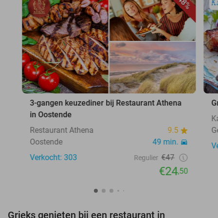
48%
3-gangen keuzediner bij Restaurant Athena
G
in Oostende
K
Restaurant Athena
9.5
G
Oostende
49 min.
V
Verkocht: 303
€47
Regulier
€24
,50
Grieks genieten bij een restaurant in