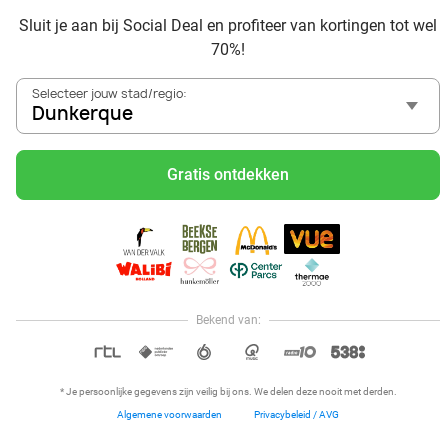
Sluit je aan bij Social Deal en profiteer van kortingen tot wel
70%!
Selecteer jouw stad/regio:
Dunkerque
Voordelig genieten in Dunkerque: haal deal-inspiratie uit
onze blogs
Gratis ontdekken
Visitez Eauzone SPA à prix réduit à Dunkerque
Allez au spa à Dunkerque et ses environs
Petit-déjeuner et lunch à Dunkerque
Mangez des sushis à Dunkerque
Mangez à volonté à Dunkerque
Bekend van:
Hoi, onze klantenservice is open,
dus als je een vraag hebt helpen
OPEN IN APP
we je graag!
* Je persoonlijke gegevens zijn veilig bij ons. We delen deze nooit met derden.
Algemene voorwaarden
Privacybeleid / AVG