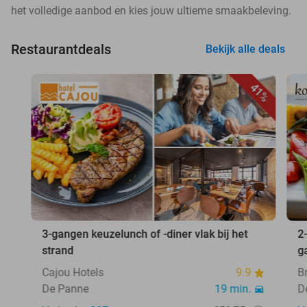
het volledige aanbod en kies jouw ultieme smaakbeleving.
Restaurantdeals
Bekijk alle deals
41%
3-gangen keuzelunch of -diner vlak bij het
2
strand
g
Cajou Hotels
9.9
B
De Panne
19 min.
D