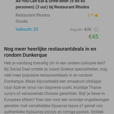
All-You-Can-Eat & Drink-diner (6 tot 80
personen) (3 uur) bij Restaurant Rhodos
Restaurant Rhodos
8.9
Gouda
Verkocht: 25
€70
Regulier
€45
Nog meer heerlijke restaurantdeals in en
rondom Dunkerque
Heb je vandaag toevallig zin in een andere culinaire reis?
Bij Social Deal ontdek je, naast Griekse specialiteiten, nog
véél meer populaire restaurantdeals in en rondom
Dunkerque. Maak bijvoorbeeld een smaakvol uitstapje
naar Azië en smul van dagverse sushi, kruidige Thaise
curry’s of verrassende Chinese gerechten. Blijf je liever in
Europese sferen? Kies dan voor een avondje ongedwongen
genieten met verrukkelijke Spaanse tapas of geniet van
authentieke Italiaanse pizza’s en romige pasta’s. Ontdek