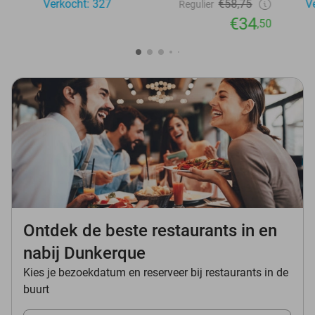
Verkocht: 327
€58,75
V
Regulier
€34
,50
Ontdek de beste restaurants in en
nabij Dunkerque
Kies je bezoekdatum en reserveer bij restaurants in de
buurt