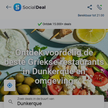
Bereikbaar tot 21:00
Ontdek 15.000+ deals
7 dagen per week beschikbaar
10+ miljoen leden
Ontdek voordelig de
9,4
beste Griekse restaurants
Ontdek 15.000+ deals
in Dunkerque en
omgeving
Bij mij in de buurt
Zoek deals in de buurt van
Dunkerque