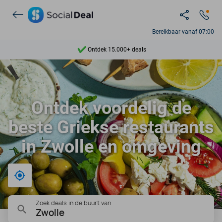
Bereikbaar vanaf 07:00
Ontdek 15.000+ deals
7 dagen per week beschikbaar
10+ miljoen leden
Ontdek voordelig de
9,4
beste Griekse restaurants
Ontdek 15.000+ deals
in Zwolle en omgeving
Bij mij in de buurt
Zoek deals in de buurt van
Zwolle