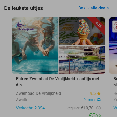
De leukste uitjes
Bekijk alle deals
44%
Entree Zwembad De Vrolijkheid + softijs met
B
dip
b
Zwembad De Vrolijkheid
9.5
H
Zwolle
2 min.
Z
Verkocht: 2.394
€10,70
V
Regulier
€5
,95