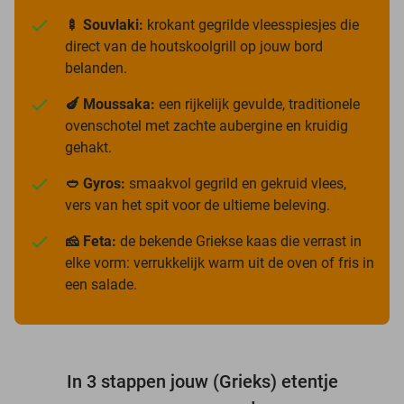
🍢 Souvlaki:
krokant gegrilde vleesspiesjes die
direct van de houtskoolgrill op jouw bord
belanden.
🍆 Moussaka:
een rijkelijk gevulde, traditionele
ovenschotel met zachte aubergine en kruidig
gehakt.
🥙 Gyros:
smaakvol gegrild en gekruid vlees,
vers van het spit voor de ultieme beleving.
🧀 Feta:
de bekende Griekse kaas die verrast in
elke vorm: verrukkelijk warm uit de oven of fris in
een salade.
In 3 stappen jouw (Grieks) etentje