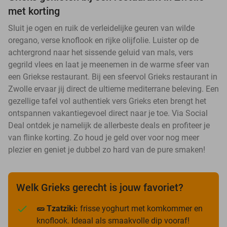
met korting
Sluit je ogen en ruik de verleidelijke geuren van wilde
oregano, verse knoflook en rijke olijfolie. Luister op de
achtergrond naar het sissende geluid van mals, vers
gegrild vlees en laat je meenemen in de warme sfeer van
een Griekse restaurant. Bij een sfeervol Grieks restaurant in
Zwolle ervaar jij direct de ultieme mediterrane beleving. Een
gezellige tafel vol authentiek vers Grieks eten brengt het
ontspannen vakantiegevoel direct naar je toe. Via Social
Deal ontdek je namelijk de allerbeste deals en profiteer je
van flinke korting. Zo houd je geld over voor nog meer
plezier en geniet je dubbel zo hard van de pure smaken!
Welk Grieks gerecht is jouw favoriet?
🥒 Tzatziki:
frisse yoghurt met komkommer en
knoflook. Ideaal als smaakvolle dip vooraf!