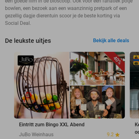
een goede film in de bioscoop. Ook voor een fanatiek potje
bowlen, een bezoek aan een waanzinnig pretpark of een
gezellig dagje dierentuin scoor je de beste korting via
Social Deal.
De leukste uitjes
Bekijk alle deals
40%
Eintritt zum Bingo XXL Abend
K
o
JuBo Weinhaus
9.2