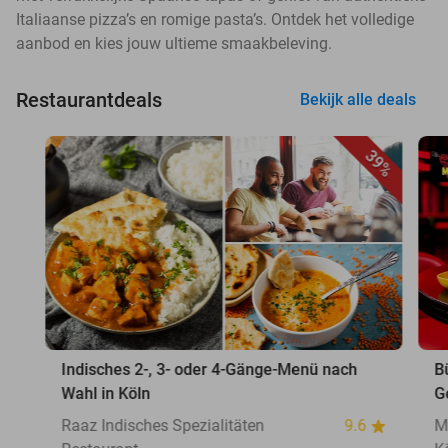
Italiaanse pizza’s en romige pasta’s. Ontdek het volledige
aanbod en kies jouw ultieme smaakbeleving.
Restaurantdeals
Bekijk alle deals
39%
Indisches 2-, 3- oder 4-Gänge-Menü nach
B
Wahl in Köln
G
Raaz Indisches Spezialitäten
9.6
M