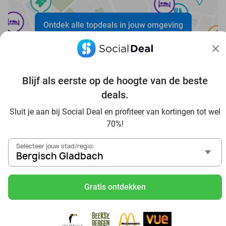
Ontdek alle topdeals in jouw omgeving
Blijf als eerste op de hoogte van de beste
deals.
Voordelig genieten in Bergisch Gladbach: haal deal-
Sluit je aan bij Social Deal en profiteer van kortingen tot wel
inspiratie uit onze blogs
70%!
In die Sauna in Bergisch Gladbach und Umgebung
Selecteer jouw stad/regio:
Tagesausflug zum Movie Park Germany mit Rabatt, von
Bergisch Gladbach
Bergisch Gladbach aus
Frühstück & Mittagessen in Bergisch Gladbach
Gratis ontdekken
Reise von Bergisch Gladbach aus und erlebe einen
fantastischen Tag im Freizeitpark Europa-Park
Besuche das Phantasialand von Bergisch Gladbach aus
und erlebe einen phantastischen Tagesausflug