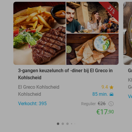
31%
3-gangen keuzelunch of -diner bij El Greco in
G
Kohlscheid
K
El Greco Kohlscheid
9.4
G
Kohlscheid
85 min.
V
Verkocht: 395
€26
Regulier
€17
,90