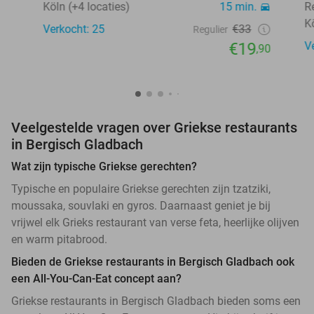
Köln (+4 locaties)
15 min.
R
K
Verkocht: 25
€33
Regulier
€19
V
,90
Veelgestelde vragen over Griekse restaurants
in Bergisch Gladbach
Wat zijn typische Griekse gerechten?
Typische en populaire Griekse gerechten zijn tzatziki,
moussaka, souvlaki en gyros. Daarnaast geniet je bij
vrijwel elk Grieks restaurant van verse feta, heerlijke olijven
en warm pitabrood.
Bieden de Griekse restaurants in Bergisch Gladbach ook
een All-You-Can-Eat concept aan?
Griekse restaurants in Bergisch Gladbach bieden soms een