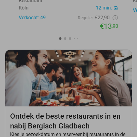
Restaurant
K
Köln
12 min.
V
Verkocht: 49
€22,90
Regulier
€13
,90
Ontdek de beste restaurants in en
nabij Bergisch Gladbach
Kies je bezoekdatum en reserveer bij restaurants in de