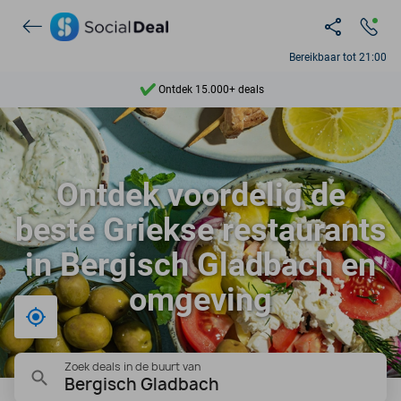
Bereikbaar tot 21:00
Ontdek 15.000+ deals
7 dagen per week beschikbaar
10+ miljoen leden
Ontdek voordelig de
9,4
beste Griekse restaurants
Ontdek 15.000+ deals
in Bergisch Gladbach en
omgeving
Bij mij in de buurt
Zoek deals in de buurt van
Bergisch Gladbach