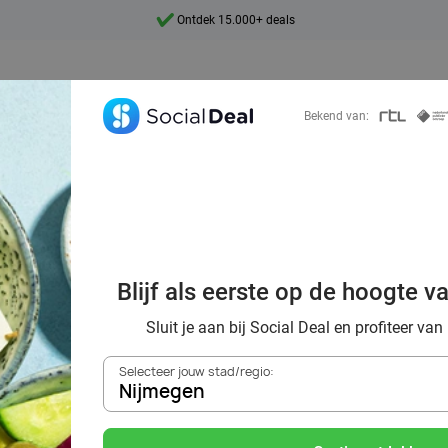
Ontdek 15.000+ deals
7 dagen per week beschikbaar
10+ miljoen leden
Bekend van:
9,4
Ontdek 15.000+ deals
oordelig de best
Blijf als eerste op de hoogte v
ts in Nijmegen e
Sluit je aan bij Social Deal en profiteer van
Selecteer jouw stad/regio:
Nijmegen
Zoek deals in de buurt van
Nijmegen