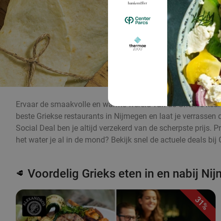
Ervaar de smaakvolle en warme wereld van de Griekse keuke
beste Griekse restaurants in Nijmegen en laat je verrassen d
Social Deal ben je altijd verzekerd van de scherpste prijs. 
het water je al in de mond? Bekijk snel de actuele deals bij 
Voordelig Grieks eten in en nabij Ni
🥩
31%