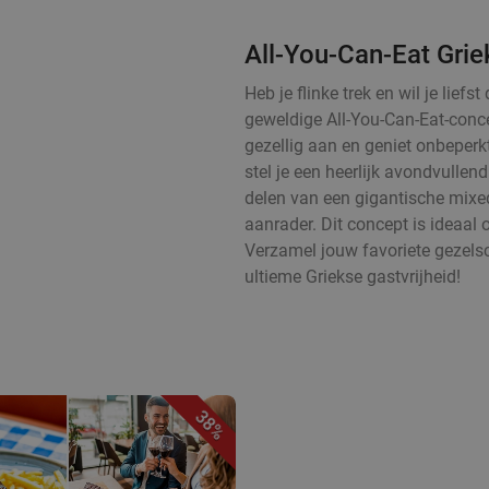
All-You-Can-Eat Grie
Heb je flinke trek en wil je lie
geweldige All-You-Can-Eat-conce
gezellig aan en geniet onbeperk
stel je een heerlijk avondvulle
delen van een gigantische mixed 
aanrader. Dit concept is ideaal 
Verzamel jouw favoriete gezels
ultieme Griekse gastvrijheid!
38%