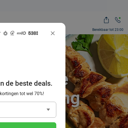
Bereikbaar tot 23:00
e Griekse
an de beste deals.
n omgeving
 kortingen tot wel 70%!