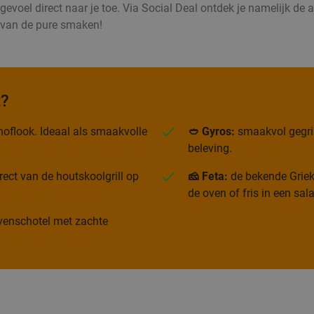
voel direct naar je toe. Via Social Deal ontdek je namelijk de all
d van de pure smaken!
t?
oflook. Ideaal als smaakvolle
🥙 Gyros:
smaakvol gegrild
beleving.
rect van de houtskoolgrill op
🧀 Feta:
de bekende Grieks
de oven of fris in een sal
 ovenschotel met zachte