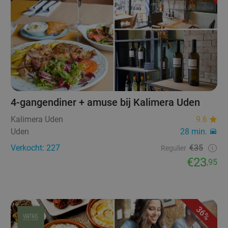
4-gangendiner + amuse bij Kalimera Uden
Kalimera Uden
9.6
Uden
28 min.
Verkocht: 227
€35
Regulier
€23
,95
36%