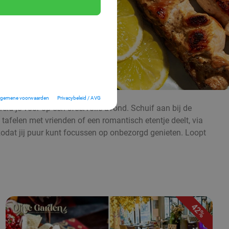
lgemene voorwaarden
Privacybeleid / AVG
d je voor op een sfeervolle avond. Schuif aan bij de
 tafelen met vrienden of een romantisch etentje deelt, via
, zodat jij puur kunt focussen op onbezorgd genieten. Loopt
42%