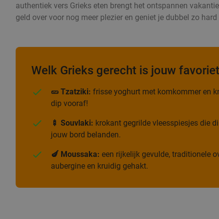
authentiek vers Grieks eten brengt het ontspannen vakantiege
geld over voor nog meer plezier en geniet je dubbel zo har
Welk Grieks gerecht is jouw favorie
🥒 Tzatziki:
frisse yoghurt met komkommer en kn
dip vooraf!
🍢 Souvlaki:
krokant gegrilde vleesspiesjes die di
jouw bord belanden.
🍆 Moussaka:
een rijkelijk gevulde, traditionele
aubergine en kruidig gehakt.