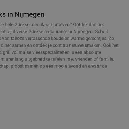
ks in Nijmegen
fst de hele Griekse menukaart proeven? Ontdek dan het
pt bij diverse Griekse restaurants in Nijmegen. Schuif
t van talloze verrassende koude en warme gerechtjes. Zo
nd diner samen en ontdek je continu nieuwe smaken. Ook het
grill vol malse vleesspecialiteiten is een absolute
om urenlang uitgebreid te tafelen met vrienden of familie.
chap, proost samen op een mooie avond en ervaar de