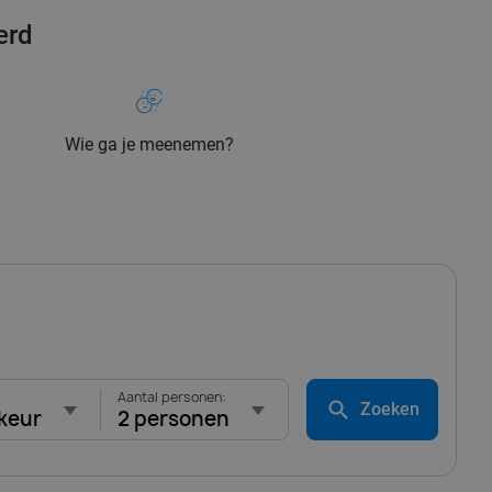
erd
Wie ga je meenemen?
Aantal personen:
Zoeken
keur
2 personen