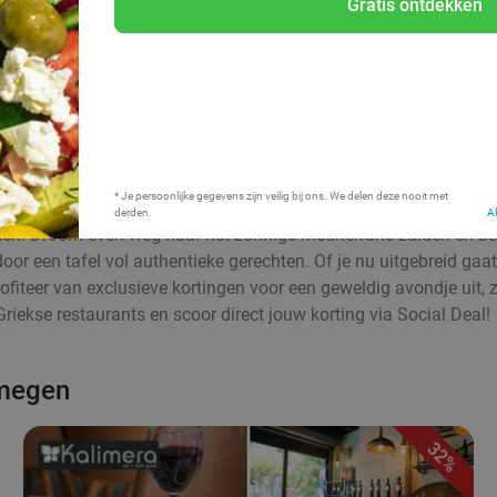
Gratis ontdekken
Bij mij in de buurt
* Je persoonlijke gegevens zijn veilig bij ons. We delen deze nooit met
derden.
A
n! Droom even weg naar het zonnige mediterrane zuiden en berei
oor een tafel vol authentieke gerechten. Of je nu uitgebreid gaat
Profiteer van exclusieve kortingen voor een geweldig avondje uit
Griekse restaurants en scoor direct jouw korting via Social Deal!
jmegen
32%