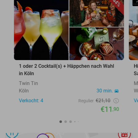
44%
1 oder 2 Cocktail(s) + Häppchen nach Wahl
H
in Köln
S
Twin Tin
M
Köln
30 min.
W
Verkocht: 4
€21,10
V
Regulier
€11
,90