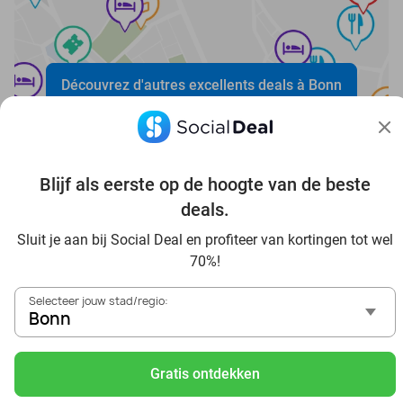
Découvrez d'autres excellents deals à Bonn
Blijf als eerste op de hoogte van de beste
deals.
Sluit je aan bij Social Deal en profiteer van kortingen tot wel
Voordelig genieten in Bonn: haal deal-inspiratie uit onze
70%!
blogs
In die Sauna in Bonn und Umgebung
Selecteer jouw stad/regio:
Tagesausflug zum Movie Park Germany mit Rabatt, von
Bonn
Bonn aus
Frühstück & Mittagessen in Bonn
Gratis ontdekken
Reise von Bonn aus und erlebe einen fantastischen Tag im
Freizeitpark Europa-Park