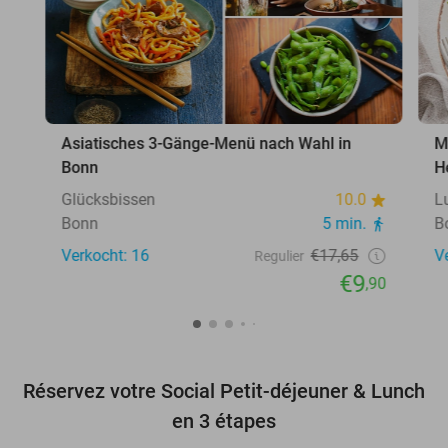
Asiatisches 3-Gänge-Menü nach Wahl in
M
Bonn
H
Glücksbissen
10.0
L
Bonn
5 min.
B
Verkocht: 16
€17,65
V
Regulier
€9
,90
Réservez votre Social Petit-déjeuner & Lunch
en 3 étapes