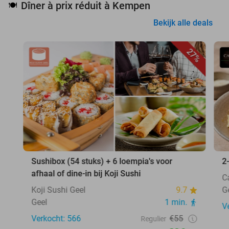
Dîner à prix réduit à Kempen
🍽️
Bekijk alle deals
27%
Sushibox (54 stuks) + 6 loempia's voor
2
afhaal of dine-in bij Koji Sushi
C
Koji Sushi Geel
9.7
G
Geel
1 min.
V
Verkocht: 566
€55
Regulier