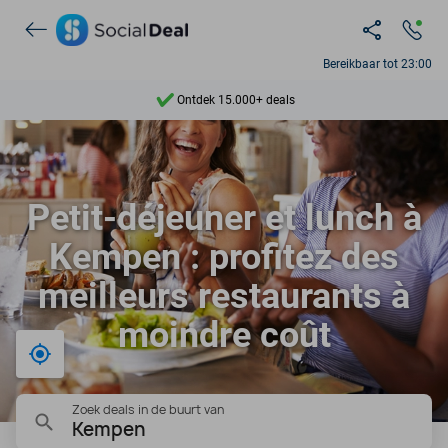
Bereikbaar tot 23:00
Ontdek 15.000+ deals
7 dagen per week beschikbaar
10+ miljoen leden
Petit-déjeuner et lunch à
9,4
Kempen : profitez des
Ontdek 15.000+ deals
meilleurs restaurants à
moindre coût
Bij mij in de buurt
Zoek deals in de buurt van
Kempen