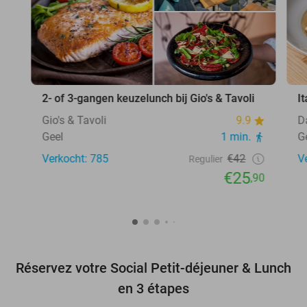
2- of 3-gangen keuzelunch bij Gio's & Tavoli
I
Gio's & Tavoli
9.9
D
Geel
1 min.
G
Verkocht: 785
€42
V
Regulier
€25
,90
Réservez votre Social Petit-déjeuner & Lunch
en 3 étapes