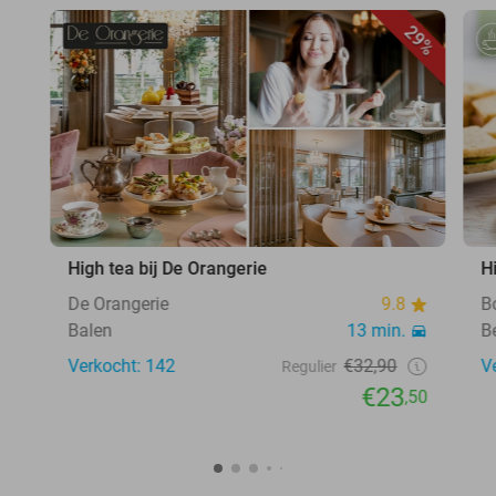
29%
High tea bij De Orangerie
H
De Orangerie
9.8
B
Balen
13 min.
B
Verkocht: 142
€32,90
V
Regulier
€23
,50