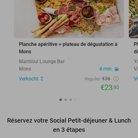
Planche apéritive + plateau de dégustation à
P
Mons
d
Mamloul Lounge Bar
Y
Mons
4 min.
V
Verkocht: 2
€36
V
Regulier
€23
,90
Réservez votre Social Petit-déjeuner & Lunch
en 3 étapes