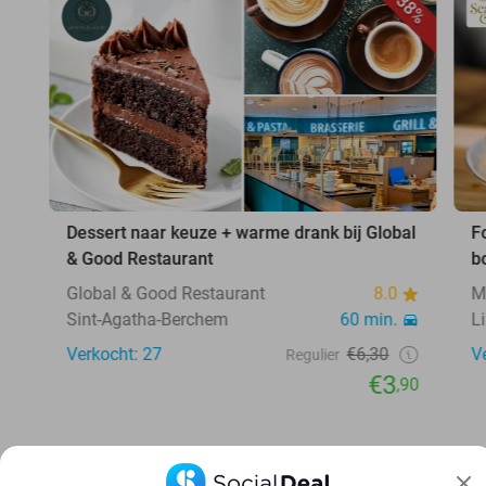
38%
Dessert naar keuze + warme drank bij Global
F
& Good Restaurant
b
Global & Good Restaurant
8.0
M
Sint-Agatha-Berchem
60 min.
Li
Verkocht: 27
€6,30
V
Regulier
€3
,90