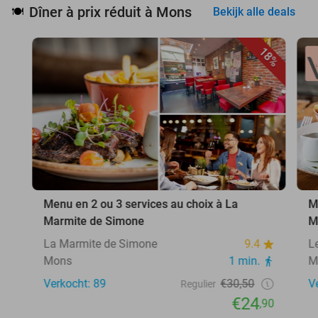
Dîner à prix réduit à Mons
🍽️
Bekijk alle deals
18%
Menu en 2 ou 3 services au choix à La
M
Marmite de Simone
M
La Marmite de Simone
9.4
L
Mons
1 min.
M
Verkocht: 89
€30,50
V
Regulier
€24
,90