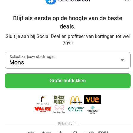
Blijf als eerste op de hoogte van de beste
deals.
Découvrez d'autres excellents deals à Mons
Sluit je aan bij Social Deal en profiteer van kortingen tot wel
70%!
Selecteer jouw stad/regio:
Mons
Gratis ontdekken
Voordelig genieten in Mons: haal deal-inspiratie uit onze
blogs
Mangez des sushis à Mons
Mangez à volonté à Mons
Center Parcs Les Ardennes
Bekend van:
Hoi, onze klantenservice is open,