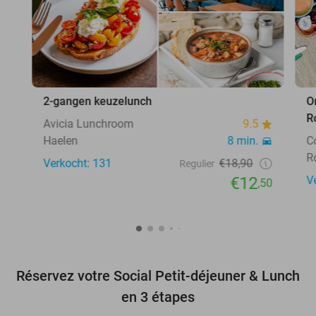
2-gangen keuzelunch
O
R
Avicia Lunchroom
9.5
Haelen
8 min.
C
R
Verkocht: 131
€18,90
Regulier
€12
V
,50
Réservez votre Social Petit-déjeuner & Lunch
en 3 étapes