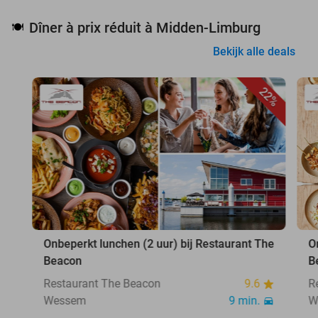
Dîner à prix réduit à Midden-Limburg
🍽️
Bekijk alle deals
22%
Onbeperkt lunchen (2 uur) bij Restaurant The
O
Beacon
B
Restaurant The Beacon
9.6
R
Wessem
9 min.
W