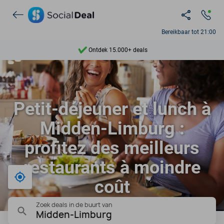
Bereikbaar tot 21:00
Ontdek 15.000+ deals
7 dagen per week beschikbaar
10+ miljoen leden
Petit-déjeuner et lunch à
9,4
Midden-Limburg :
Ontdek 15.000+ deals
profitez des meilleurs
restaurants à moindre
Bij mij in de buurt
coût
Zoek deals in de buurt van
Midden-Limburg