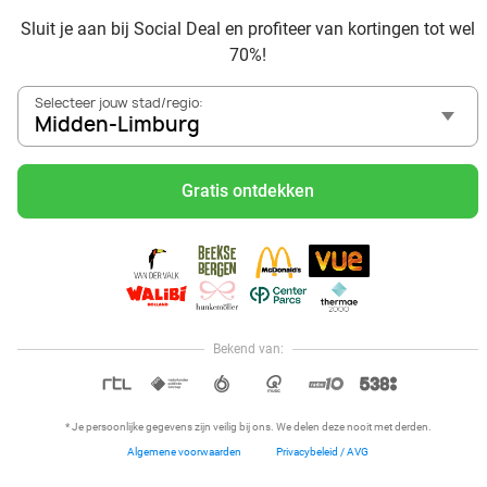
Limburg en omgeving
Sluit je aan bij Social Deal en profiteer van kortingen tot wel
Voordelig genieten bij Sunparks met korting vanuit Midden-
70%!
Limburg
Met hoge korting naar de zonnebank in Midden-Limburg
Selecteer jouw stad/regio:
Skiën met korting in Midden-Limburg? Ontdek de leukste
Midden-Limburg
skihallen en indoor skibanen
Schaatsen in Midden-Limburg en omgeving
Gratis ontdekken
Holiday on Ice tickets met korting in Midden-Limburg
Social Deal voordeelshop: ah, zoveel mooie deals in regio
Midden-Limburg!
Reis af naar Ketteler Hof vanuit Midden-Limburg en beleef
ultiem speelplezier met de kids
Naar Eifelpark Gondorf vanuit Midden-Limburg
Bekend van:
Hoi, onze klantenservice is open,
dus als je een vraag hebt helpen
OPEN IN APP
we je graag!
* Je persoonlijke gegevens zijn veilig bij ons. We delen deze nooit met derden.
Algemene voorwaarden
Privacybeleid / AVG