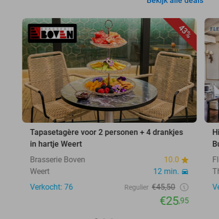
Bekijk alle deals
43%
Tapasetagère voor 2 personen + 4 drankjes
H
in hartje Weert
B
Brasserie Boven
10.0
F
Weert
12 min.
T
Verkocht: 76
€45,50
V
Regulier
€25
,95