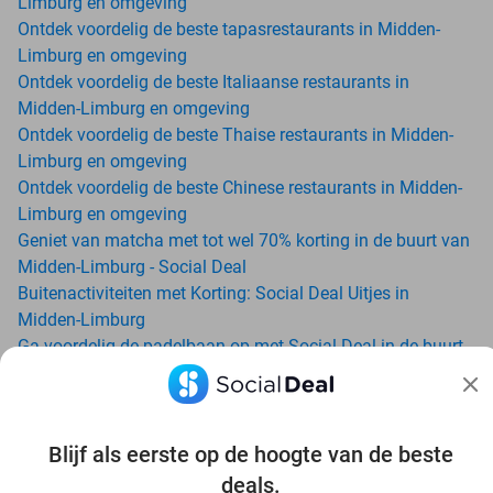
Limburg en omgeving
Ontdek voordelig de beste tapasrestaurants in Midden-
Limburg en omgeving
Ontdek voordelig de beste Italiaanse restaurants in
Midden-Limburg en omgeving
Ontdek voordelig de beste Thaise restaurants in Midden-
Limburg en omgeving
Ontdek voordelig de beste Chinese restaurants in Midden-
Limburg en omgeving
Geniet van matcha met tot wel 70% korting in de buurt van
Midden-Limburg - Social Deal
Buitenactiviteiten met Korting: Social Deal Uitjes in
Midden-Limburg
Ga voordelig de padelbaan op met Social Deal in de buurt
van Midden-Limburg
Geniet van je vakantie in Midden-Limburg in Nederland met
Social Deal
Blijf als eerste op de hoogte van de beste
Ontdek voordelig Pilates in Midden-Limburg - Social Deal
Ervaar de kwaliteit van het Van der Valk hotel in Midden-
deals.