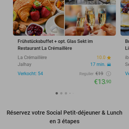
Frühstücksbuffet + opt. Glas Sekt im
B
Restaurant La Crémaillère
L
La Crémaillère
10.0
i
Jalhay
17 min.
S
Verkocht: 54
€19
V
Regulier
€13
,90
Réservez votre Social Petit-déjeuner & Lunch
en 3 étapes