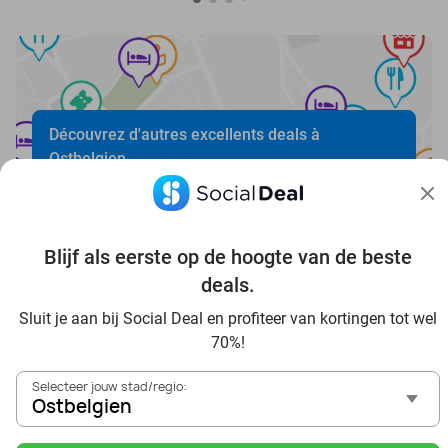
Découvrez d'autres excellents deals à
Ostbelgien
Blijf als eerste op de hoogte van de beste
deals.
Sluit je aan bij Social Deal en profiteer van kortingen tot wel
Voordelig genieten in Ostbelgien: haal deal-inspiratie uit
70%!
onze blogs
In die Sauna in Ostbelgien und Umgebung
Selecteer jouw stad/regio:
Tagesausflug zum Movie Park Germany mit Rabatt, von
Ostbelgien
Ostbelgien aus
Frühstück & Mittagessen in Ostbelgien