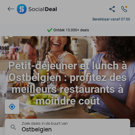
Bereikbaar vanaf 07:00
Ontdek 15.000+ deals
7 dagen per week beschikbaar
10+ miljoen leden
Petit-déjeuner et lunch à
9,4
Ostbelgien : profitez des
Ontdek 15.000+ deals
meilleurs restaurants à
moindre coût
Bij mij in de buurt
Zoek deals in de buurt van
Ostbelgien