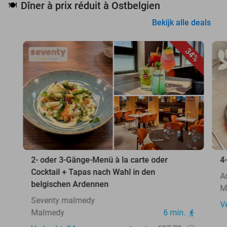
Dîner à prix réduit à Ostbelgien
🍽️
Bekijk alle deals
34%
2- oder 3-Gänge-Menü à la carte oder
4
Cocktail + Tapas nach Wahl in den
A
belgischen Ardennen
M
Seventy malmedy
V
Malmedy
6 min.