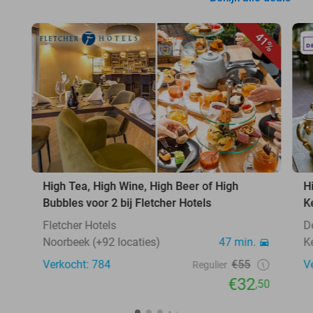
41%
High Tea, High Wine, High Beer of High
H
Bubbles voor 2 bij Fletcher Hotels
K
Fletcher Hotels
D
Noorbeek (+92 locaties)
47 min.
K
Verkocht: 784
€55
V
Regulier
€32
,50