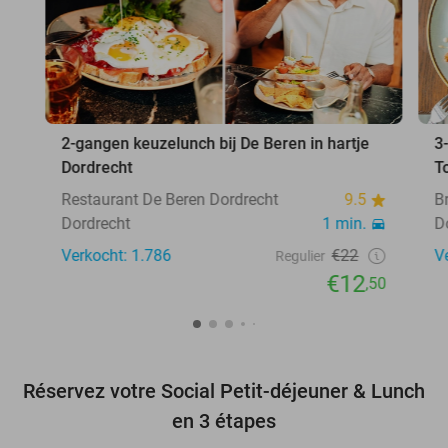
2-gangen keuzelunch bij De Beren in hartje
3
Dordrecht
T
Restaurant De Beren Dordrecht
9.5
B
Dordrecht
1 min.
D
Verkocht: 1.786
€22
V
Regulier
€12
,50
Réservez votre Social Petit-déjeuner & Lunch
en 3 étapes