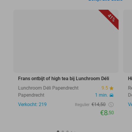
41%
Frans ontbijt of high tea bij Lunchroom Déli
H
Lunchroom Déli Papendrecht
9.5
R
Papendrecht
1 min.
D
Verkocht: 219
€14,50
V
Regulier
€8
,50