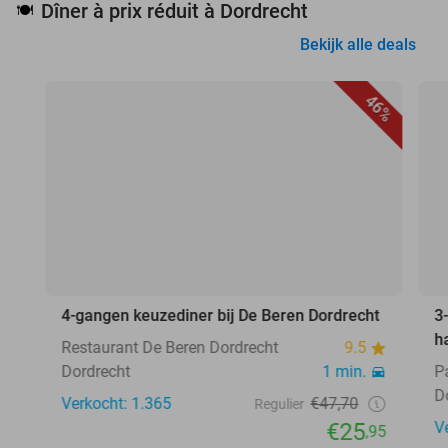
Dîner à prix réduit à Dordrecht
🍽️
Bekijk alle deals
46%
4-gangen keuzediner bij De Beren Dordrecht
3
h
Restaurant De Beren Dordrecht
9.5
Dordrecht
1 min.
P
D
Verkocht: 1.365
€47,70
Regulier
€25
V
,95