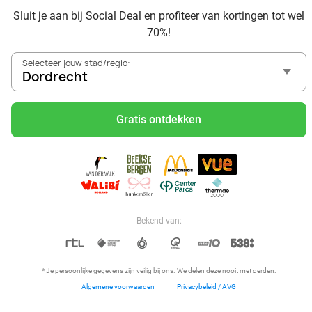
en omgeving
Sluit je aan bij Social Deal en profiteer van kortingen tot wel
Voordelig genieten bij Sunparks met korting vanuit
70%!
Dordrecht
Met hoge korting naar de zonnebank in Dordrecht
Selecteer jouw stad/regio:
Skiën met korting in Dordrecht? Ontdek de leukste
Dordrecht
skihallen en indoor skibanen
Schaatsen in Dordrecht en omgeving
Gratis ontdekken
Holiday on Ice tickets met korting in Dordrecht
Social Deal voordeelshop: ah, zoveel mooie deals in regio
Dordrecht!
Reis af naar Ketteler Hof vanuit Dordrecht en beleef ultiem
speelplezier met de kids
Naar Eifelpark Gondorf vanuit Dordrecht
Bekend van:
Hoi, onze klantenservice is open,
dus als je een vraag hebt helpen
OPEN IN APP
we je graag!
* Je persoonlijke gegevens zijn veilig bij ons. We delen deze nooit met derden.
Algemene voorwaarden
Privacybeleid / AVG
Home
Dichtbij
Restaurants
Hotels
Menu