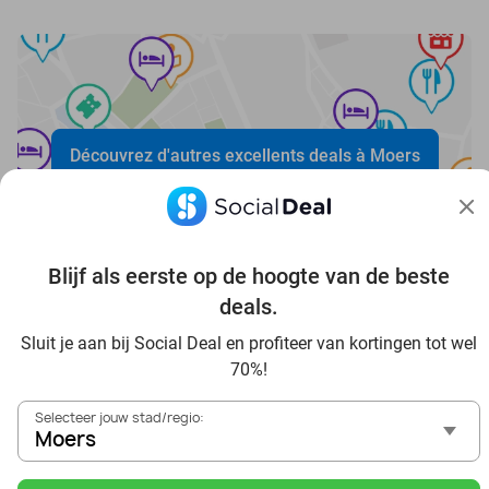
Découvrez d'autres excellents deals à Moers
Blijf als eerste op de hoogte van de beste
deals.
Sluit je aan bij Social Deal en profiteer van kortingen tot wel
Voordelig genieten in Moers: haal deal-inspiratie uit onze
70%!
blogs
In die Sauna in Moers und Umgebung
Selecteer jouw stad/regio:
Tagesausflug zum Movie Park Germany mit Rabatt, von
Moers
Moers aus
Frühstück & Mittagessen in Moers