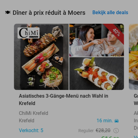
Dîner à prix réduit à Moers
🍽️
Bekijk alle deals
40%
Asiatisches 3-Gänge-Menü nach Wahl in
G
Krefeld
W
ChiMi Krefeld
A
Krefeld
16 min.
I
D
Verkocht: 5
€28,20
Regulier
V