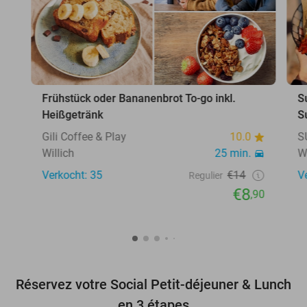
Frühstück oder Bananenbrot To-go inkl.
S
Heißgetränk
S
Gili Coffee & Play
10.0
S
Willich
25 min.
W
Verkocht: 35
€14
V
Regulier
€8
,90
Réservez votre Social Petit-déjeuner & Lunch
en 3 étapes