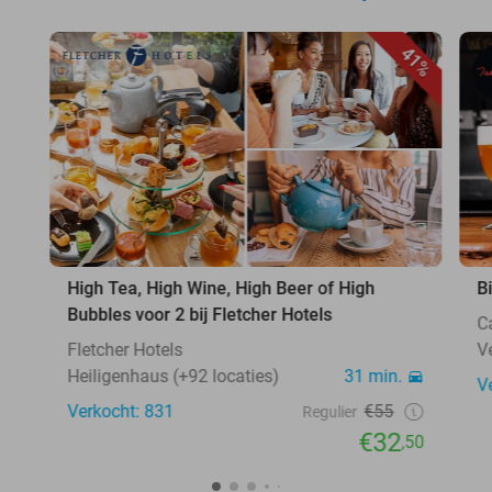
41%
High Tea, High Wine, High Beer of High
B
Bubbles voor 2 bij Fletcher Hotels
C
Fletcher Hotels
V
Heiligenhaus (+92 locaties)
31 min.
V
Verkocht: 831
€55
Regulier
€32
,50