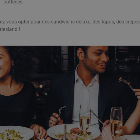
batteries.
lez-vous opter pour des sandwichs deluxe, des tapas, des crêpe
riesland !