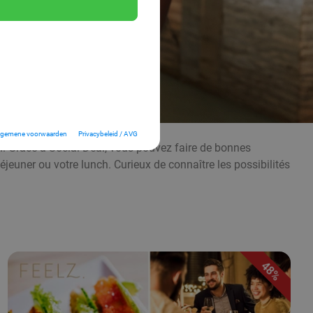
lgemene voorwaarden
Privacybeleid / AVG
. Grâce à Social Deal, vous pouvez faire de bonnes
éjeuner ou votre lunch. Curieux de connaître les possibilités
48%