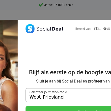
7 dagen per week beschikbaar
10+ miljoen leden
9,4
Bekend van:
Ontdek 15.000+ deals
éjeuner et lunch
d : profitez des 
Blijf als eerste op de hoogte v
aurants à moindre
Sluit je aan bij Social Deal en profiteer van
Selecteer jouw stad/regio:
West-Friesland
Zoek deals in de buurt van
West-Friesland