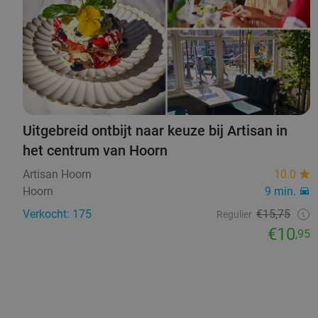
Uitgebreid ontbijt naar keuze bij Artisan in
het centrum van Hoorn
Artisan Hoorn
10.0
Hoorn
9 min.
Verkocht: 175
€15,75
Regulier
€10
,95