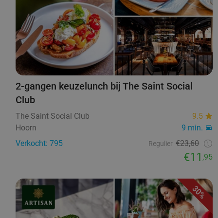
2-gangen keuzelunch bij The Saint Social
Club
The Saint Social Club
9.5
Hoorn
9 min.
Verkocht: 795
€23,60
Regulier
€11
,95
30%