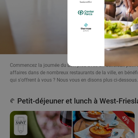
Commencez la journée du bon pied avec un délicieux petit-
affaires dans de nombreux restaurants de la ville, en bénéfi
qui s'offrent à vous ? Nous vous en disons plus ci-dessous.
Petit-déjeuner et lunch à West-Fries
🥐
49%