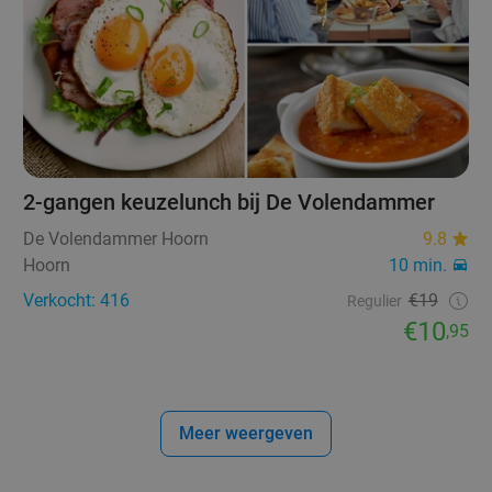
2-gangen keuzelunch bij De Volendammer
De Volendammer Hoorn
9.8
Hoorn
10 min.
Verkocht: 416
€19
Regulier
€10
,95
Meer weergeven