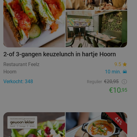
2-of 3-gangen keuzelunch in hartje Hoorn
Restaurant Feelz
9.5
Hoorn
10 min.
Verkocht: 348
€20,95
Regulier
€10
,95
44%