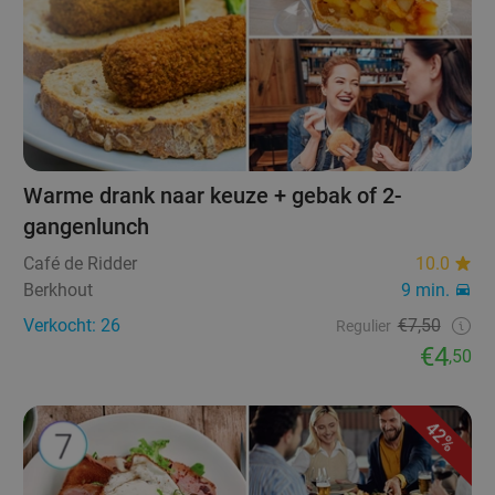
Warme drank naar keuze + gebak of 2-
gangenlunch
Café de Ridder
10.0
Berkhout
9 min.
Verkocht: 26
€7,50
Regulier
€4
,50
42%