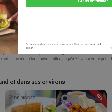
Gratis ontdekken
Bij mij in de buurt
* Je persoonlijke gegevens zijn veilig bij ons. We delen deze nooit met
derden.
A
déjeuner ou faites une pause prolongée avec un savoureux lunch
ciant d'une réduction pouvant aller jusqu'à 70 % sur votre petit-d
land et dans ses environs
40%