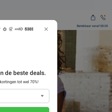
Bereikbaar vanaf 08:00
 à West-
meilleurs
an de beste deals.
 coût
 kortingen tot wel 70%!