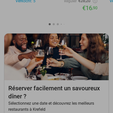
Verkocht: 5
€28,20
V
Regulier
€16
,90
Réserver facilement un savoureux
dîner ?
Sélectionnez une date et découvrez les meilleurs
restaurants à Krefeld