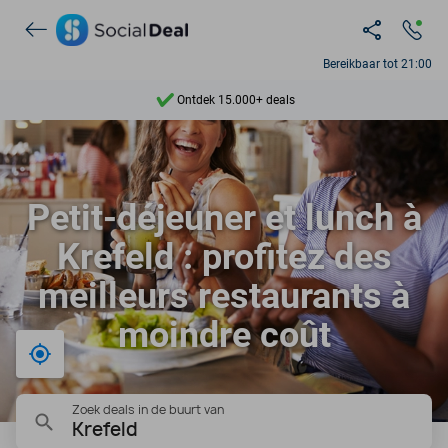
Bereikbaar tot 21:00
Ontdek 15.000+ deals
7 dagen per week beschikbaar
10+ miljoen leden
Petit-déjeuner et lunch à
9,4
Krefeld : profitez des
Ontdek 15.000+ deals
meilleurs restaurants à
moindre coût
Bij mij in de buurt
Zoek deals in de buurt van
Krefeld