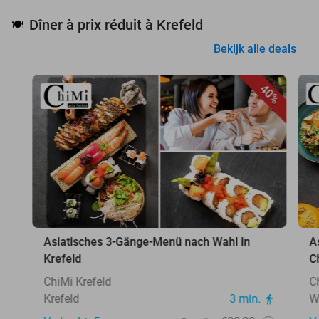
Dîner à prix réduit à Krefeld
🍽️
Bekijk alle deals
40%
Asiatisches 3-Gänge-Menü nach Wahl in
A
Krefeld
C
ChiMi Krefeld
C
Krefeld
3 min.
W