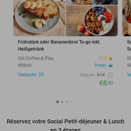
Frühstück oder Bananenbrot To-go inkl.
S
Heißgetränk
S
Gili Coffee & Play
10.0
S
Willich
9 min.
W
Verkocht: 35
€14
V
Regulier
€8
,90
Réservez votre Social Petit-déjeuner & Lunch
en 3 étapes