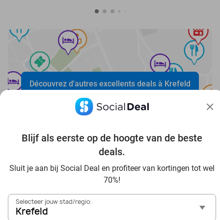
Découvrez d'autres excellents deals à Krefeld
Blijf als eerste op de hoogte van de beste
deals.
Sluit je aan bij Social Deal en profiteer van kortingen tot wel
Voordelig genieten in Krefeld: haal deal-inspiratie uit
70%!
onze blogs
In die Sauna in Krefeld und Umgebung
Selecteer jouw stad/regio:
Tagesausflug zum Movie Park Germany mit Rabatt, von
Krefeld
Krefeld aus