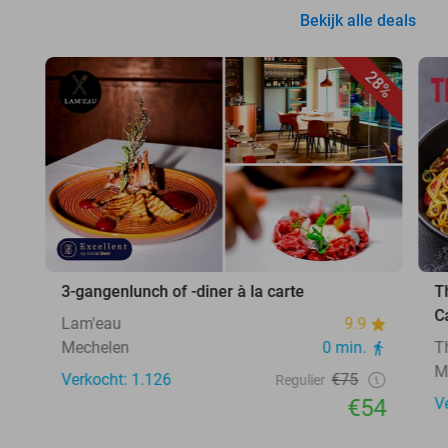
Bekijk alle deals
28%
3-gangenlunch of -diner à la carte
T
C
Lam'eau
9.9
Mechelen
0 min.
T
M
Verkocht: 1.126
€75
Regulier
€54
V