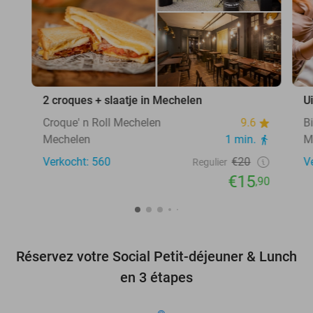
2 croques + slaatje in Mechelen
U
Croque' n Roll Mechelen
9.6
B
Mechelen
1 min.
M
Verkocht: 560
€20
V
Regulier
€15
,90
Réservez votre Social Petit-déjeuner & Lunch
en 3 étapes