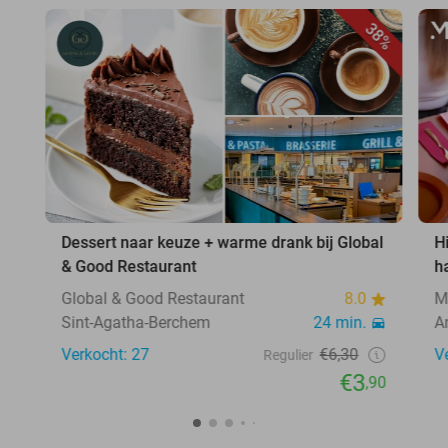
38%
Dessert naar keuze + warme drank bij Global
H
& Good Restaurant
h
Global & Good Restaurant
8.0
M
Sint-Agatha-Berchem
24 min.
A
Verkocht: 27
€6,30
V
Regulier
€3
,90