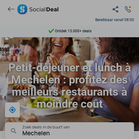
Bereikbaar vanaf 08:00
Ontdek 15.000+ deals
7 dagen per week beschikbaar
10+ miljoen leden
Petit-déjeuner et lunch à
9,4
Mechelen : profitez des
Ontdek 15.000+ deals
meilleurs restaurants à
moindre coût
Bij mij in de buurt
Zoek deals in de buurt van
Mechelen