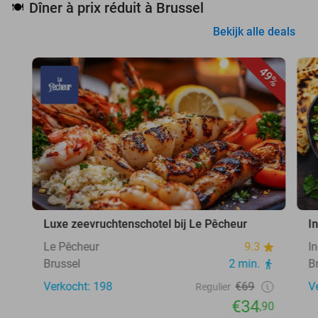
Dîner à prix réduit à Brussel
🍽️
Bekijk alle deals
49%
Luxe zeevruchtenschotel bij Le Pêcheur
I
Le Pêcheur
9.3
I
Brussel
2 min.
B
Verkocht: 198
€69
V
Regulier
€34
,90