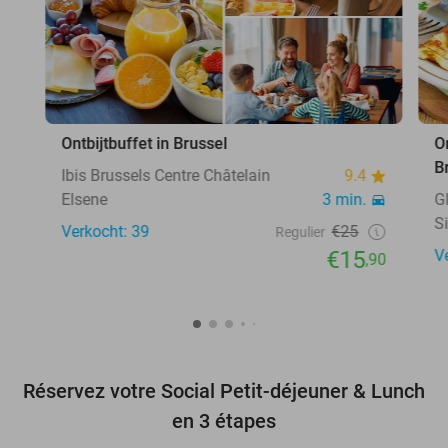
Ontbijtbuffet in Brussel
O
B
Ibis Brussels Centre Châtelain
9.4
Elsene
3 min.
G
S
Verkocht: 39
€25
Regulier
€15
V
,90
Réservez votre Social Petit-déjeuner & Lunch
en 3 étapes