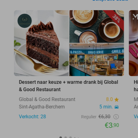
38%
Dessert naar keuze + warme drank bij Global
H
& Good Restaurant
h
Global & Good Restaurant
8.0
M
Sint-Agatha-Berchem
5 min.
A
Verkocht: 28
€6,30
V
Regulier
€3
,90