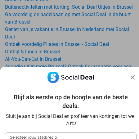
Buitenactiviteiten met Korting: Social Deal Uitjes in Brussel
Ga voordelig de padelbaan op met Social Deal in de buurt
van Brussel
Geniet van je vakantie in Brussel in Nederland met Social
Deal
Ontdek voordelig Pilates in Brussel - Social Deal
Ontbijt & lunch in Brussel
All-You-Can-Eat in Brussel
Avondje uit in regio Brussel? Ontdek 6x inspiratie voor een
onvergetelijke avond
Date ideeën voor Brussel en omgeving: ontdek 16 tips voor
de ideale dates
Blijf als eerste op de hoogte van de beste
Trampolinespringen bij Arenal Grimbergen: ontdek een
waar trampolineparadijs
deals.
Dagje uit naar Pairi Daiza vanaf Brussel: verwonder je in de
Sluit je aan bij Social Deal en profiteer van kortingen tot wel
beste dierentuin van Europa
70%!
Ontdek de beste restaurants in Brussel via Social Deal
Voordelig sushi scoren? Ontdek de beste sushi restaurants
Selecteer jouw stad/regio: