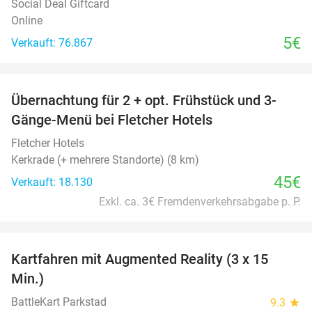
Social Deal Giftcard
Online
5€
Verkauft: 76.867
favorite_border
Übernachtung für 2 + opt. Frühstück und 3-
Gänge-Menü bei Fletcher Hotels
Fletcher Hotels
Kerkrade (+ mehrere Standorte) (8 km)
45€
Verkauft: 18.130
Exkl. ca. 3€ Fremdenverkehrsabgabe p. P.
favorite_border
Kartfahren mit Augmented Reality (3 x 15
35%
Min.)
BattleKart Parkstad
9.3
star