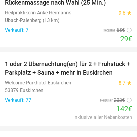
Rückenmassage nach Wahl (25 Min.)
Heilpraktikerin Anke Hermanns
9.6
star
Übach-Palenberg (13 km)
Verkauft: 7
65€
Regulär
29€
favorite_border
1 oder 2 Übernachtung(en) für 2 + Frühstück +
30%
Parkplatz + Sauna + mehr in Euskirchen
Welcome Parkhotel Euskirchen
8.7
star
53879 Euskirchen
Verkauft: 77
202€
Regulär
142€
Inklusive aller Nebenkosten
favorite_border