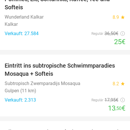
Softeis
Wunderland Kalkar
8.9
star
Kalkar
Verkauft: 27.584
36
,50
€
Regulär
25€
favorite_border
Eintritt ins subtropische Schwimmparadies
25%
Mosaqua + Softeis
Subtropisch Zwemparadijs Mosaqua
8.2
star
Gulpen (11 km)
Verkauft: 2.313
17
,95
€
Regulär
13
€
,50
favorite_border