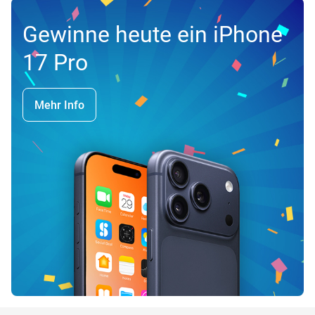
Gewinne heute ein iPhone
17 Pro
Mehr Info
favorite_border