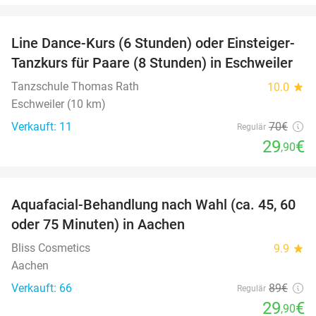
favorite_border
Line Dance-Kurs (6 Stunden) oder Einsteiger-
57%
Tanzkurs für Paare (8 Stunden) in Eschweiler
Tanzschule Thomas Rath
10.0
star
Eschweiler (10 km)
Verkauft: 11
70€
Regulär
29
€
,90
favorite_border
Aquafacial-Behandlung nach Wahl (ca. 45, 60
66%
oder 75 Minuten) in Aachen
Bliss Cosmetics
9.9
star
Aachen
Verkauft: 66
89€
Regulär
29
€
,90