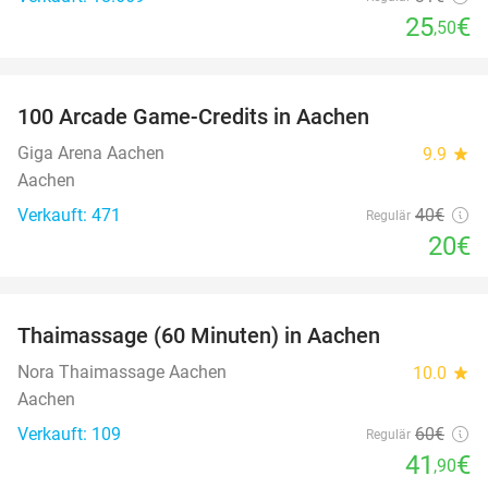
25
€
,50
favorite_border
100 Arcade Game-Credits in Aachen
50%
Giga Arena Aachen
9.9
star
Aachen
Verkauft: 471
40€
Regulär
20€
favorite_border
Thaimassage (60 Minuten) in Aachen
30%
Nora Thaimassage Aachen
10.0
star
Aachen
Verkauft: 109
60€
Regulär
41
€
,90