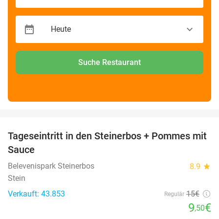
Suche Restaurant
favorite_border
Tageseintritt in den Steinerbos + Pommes mit
37%
Sauce
Belevenispark Steinerbos
8.9
star
Stein
Verkauft: 43.853
15€
Regulär
9
€
,50