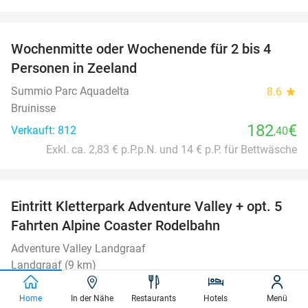
favorite_border
Wochenmitte oder Wochenende für 2 bis 4
Personen in Zeeland
Summio Parc Aquadelta
8.6
star
Bruinisse
182
€
Verkauft: 812
,40
Exkl. ca. 2,83 € p.P.p.N. und 14 € p.P. für Bettwäsche
favorite_border
Eintritt Kletterpark Adventure Valley + opt. 5
17%
Fahrten Alpine Coaster Rodelbahn
Adventure Valley Landgraaf
Landgraaf (9 km)
Verkauft: 977
23
,95
€
Regulär
Home
In der Nähe
Restaurants
Hotels
Menü
19
€
,95