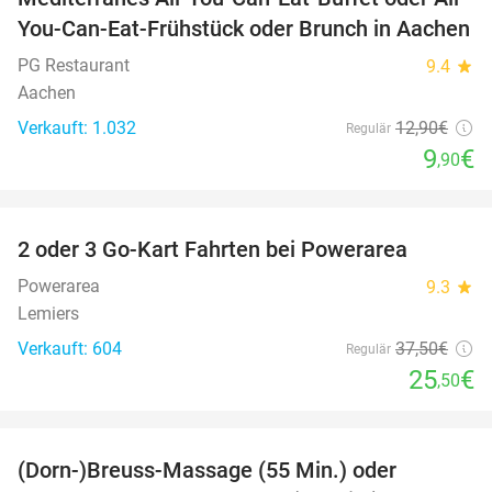
23%
You-Can-Eat-Frühstück oder Brunch in Aachen
PG Restaurant
9.4
star
Aachen
Verkauft: 1.032
12
,90
€
Regulär
9
€
,90
favorite_border
2 oder 3 Go-Kart Fahrten bei Powerarea
32%
Powerarea
9.3
star
Lemiers
Verkauft: 604
37
,50
€
Regulär
25
€
,50
favorite_border
(Dorn-)Breuss-Massage (55 Min.) oder
55%