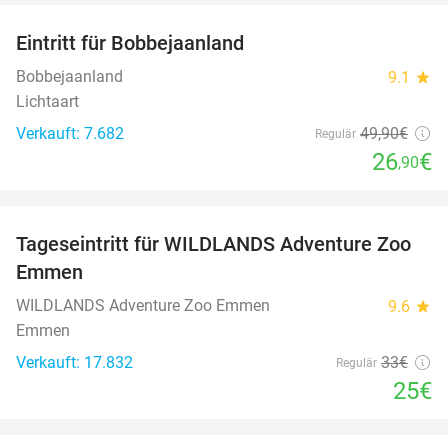
Eintritt für Bobbejaanland
46%
Bobbejaanland
9.1
star
Lichtaart
Verkauft: 7.682
49
,90
€
Regulär
26
€
,90
favorite_border
Tageseintritt für WILDLANDS Adventure Zoo
24%
Emmen
WILDLANDS Adventure Zoo Emmen
9.6
star
Emmen
Verkauft: 17.832
33€
Regulär
25€
favorite_border