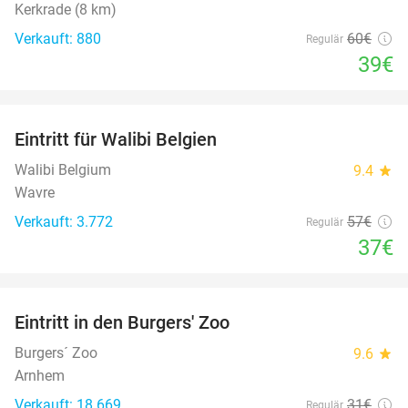
Kerkrade (8 km)
Verkauft: 880
60€
Regulär
39€
favorite_border
Eintritt für Walibi Belgien
35%
Walibi Belgium
9.4
star
Wavre
Verkauft: 3.772
57€
Regulär
37€
favorite_border
Eintritt in den Burgers' Zoo
18%
Burgers´ Zoo
9.6
star
Arnhem
Verkauft: 18.669
31€
Regulär