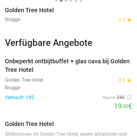
Golden Tree Hotel
Brugge
8.9
star
Verfügbare Angebote
favorite_border
Onbeperkt ontbijtbuffet + glas cava bij Golden
Tree Hotel
Golden Tree Hotel
8.9
star
Brugge
Verkauft: 185
34€
Regulär
19
€
,90
Golden Tree Hotel
Willkommen im Golden Tree Hotel, einem attraktiven und