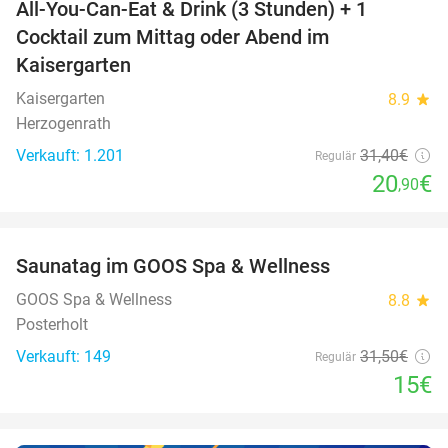
All-You-Can-Eat & Drink (3 Stunden) + 1
33%
Cocktail zum Mittag oder Abend im
Kaisergarten
Kaisergarten
8.9
star
Herzogenrath
Verkauft: 1.201
31
,40
€
Regulär
20
€
,90
favorite_border
Saunatag im GOOS Spa & Wellness
52%
NEW
TODAY
GOOS Spa & Wellness
8.8
star
Posterholt
Verkauft: 149
31
,50
€
Regulär
15€