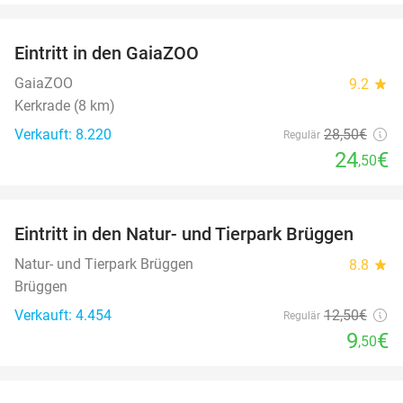
favorite_border
Eintritt in den GaiaZOO
14%
GaiaZOO
9.2
star
Kerkrade (8 km)
Verkauft: 8.220
28
,50
€
Regulär
24
€
,50
favorite_border
Eintritt in den Natur- und Tierpark Brüggen
24%
Natur- und Tierpark Brüggen
8.8
star
Brüggen
Verkauft: 4.454
12
,50
€
Regulär
9
€
,50
favorite_border