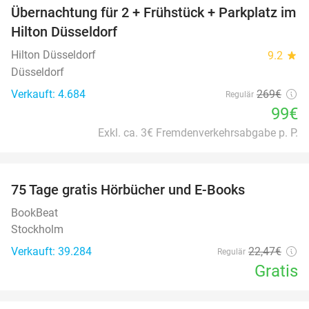
Übernachtung für 2 + Frühstück + Parkplatz im
63%
Hilton Düsseldorf
Hilton Düsseldorf
9.2
star
Düsseldorf
Verkauft: 4.684
269€
Regulär
99€
Exkl. ca. 3€ Fremdenverkehrsabgabe p. P.
favorite_border
100%
75 Tage gratis Hörbücher und E-Books
BookBeat
Stockholm
Verkauft: 39.284
22
,47
€
Regulär
Gratis
favorite_border