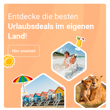
Entdecke die besten
Urlaubsdeals im eigenen
Land
!
Hier ansehen