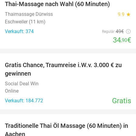
Thai-Massage nach Wahl (60 Minuten)
29%
Thaimassage Dürwiss
9.9
star
Eschweiler (11 km)
Verkauft: 374
49€
Regulär
34
€
,90
favorite_border
Gratis Chance, Traumreise i.W.v. 3.000 € zu
gewinnen
Social Deal Win
Online
Gratis
Verkauft: 184.772
favorite_border
Traditionelle Thai Öl Massage (60 Minuten) in
36%
Aachen