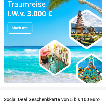
Traumreise
i.W.v. 3.000 €
Mach mit!
favorite_border
Social Deal Geschenkkarte von 5 bis 100 Euro