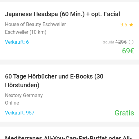
Japanese Headspa (60 Min.) + opt. Facial
47%
House of Beauty Eschweiler
9.6
star
Eschweiler (10 km)
Verkauft: 6
129€
Regulär
69€
favorite_border
60 Tage Hörbücher und E-Books (30
Hörstunden)
Nextory Germany
Online
Gratis
Verkauft: 957
favorite_border
Mediterranes All-You-Can-Eat-Buffet oder All-