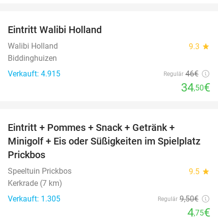
favorite_border
Eintritt Walibi Holland
25%
Walibi Holland
9.3
star
Biddinghuizen
Verkauft: 4.915
46€
Regulär
34
€
,50
favorite_border
Eintritt + Pommes + Snack + Getränk +
50%
Minigolf + Eis oder Süßigkeiten im Spielplatz
Prickbos
Speeltuin Prickbos
9.5
star
Kerkrade (7 km)
Verkauft: 1.305
9
,50
€
Regulär
4
€
,75