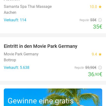
Samanta Spa Thai Massage
10.0
star
Aachen
Verkauft: 114
55€
Regulär
35€
favorite_border
Eintritt in den Movie Park Germany
38%
Movie Park Germany
9.4
star
Bottrop
Verkauft: 5.638
59
,90
€
Regulär
36
€
,90
Gewinne eine gratis