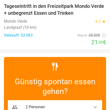
Tageseintritt in den Freizeitpark Mondo Verde
25%
+ unbegrenzt Essen und Trinken
Mondo Verde
8.3
star
Landgraaf (10 km)
Verkauft: 33.063
28
,50
€
Regulär
21
€
,50
Günstig spontan essen
gehen?