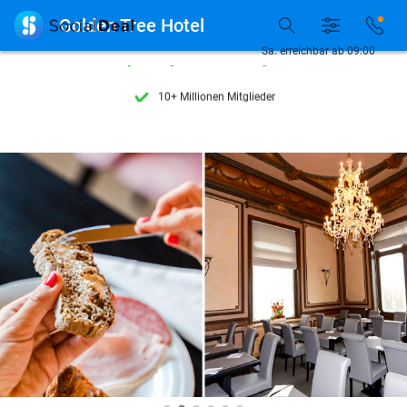
Entdecke 15.000+ Deals

Golden Tree Hotel
7 Tage die Woche verfügbar
Sa. erreichbar ab 09:00
10+ Millionen Mitglieder
9,4
basierend auf
206.071 Bewertungen
Entdecke 15.000+ Deals
7 Tage die Woche verfügbar
10+ Millionen Mitglieder