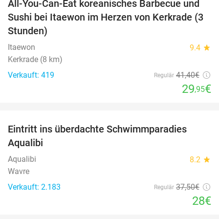
All-You-Can-Eat koreanisches Barbecue und
28%
Sushi bei Itaewon im Herzen von Kerkrade (3
Stunden)
Itaewon
9.4
star
Kerkrade (8 km)
Verkauft: 419
41
,40
€
Regulär
29
€
,95
favorite_border
Eintritt ins überdachte Schwimmparadies
25%
Aqualibi
Aqualibi
8.2
star
Wavre
Verkauft: 2.183
37
,50
€
Regulär
28€
favorite_border