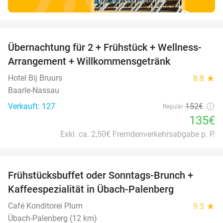
favorite_border
Übernachtung für 2 + Frühstück + Wellness-
11%
Arrangement + Willkommensgetränk
Hotel Bij Bruurs
8.8
star
Baarle-Nassau
Verkauft: 127
152€
Regulär
135€
Exkl. ca. 2,50€ Fremdenverkehrsabgabe p. P.
favorite_border
Frühstücksbuffet oder Sonntags-Brunch +
35%
Kaffeespezialität in Übach-Palenberg
Café Konditorei Plum
9.5
star
Übach-Palenberg (12 km)