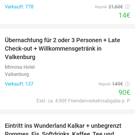
Verkauft: 778
21
,60
€
Regulär
14€
favorite_border
Übernachtung für 2 oder 3 Personen + Late
40%
Check-out + Willkommensgetränk in
Valkenburg
Mimosa Hotel
Valkenburg
Verkauft: 137
149€
Regulär
90€
Exkl. ca. 4,90€ Fremdenverkehrsabgabe p. P.
favorite_border
Eintritt ins Wunderland Kalkar + unbegrenzt
32%
Pommes, Eis, Softdrinks, Kaffee, Tee und