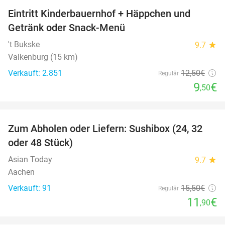
Eintritt Kinderbauernhof + Häppchen und
24%
Getränk oder Snack-Menü
't Bukske
9.7
star
Valkenburg (15 km)
Verkauft: 2.851
12
,50
€
Regulär
9
€
,50
favorite_border
Zum Abholen oder Liefern: Sushibox (24, 32
23%
oder 48 Stück)
Asian Today
9.7
star
Aachen
Verkauft: 91
15
,50
€
Regulär
11
€
,90