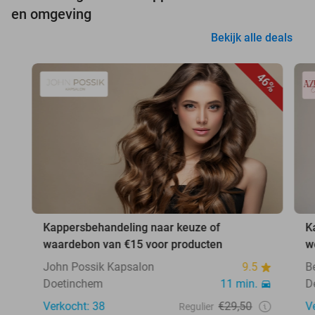
en omgeving
Bekijk alle deals
46%
Kappersbehandeling naar keuze of
K
waardebon van €15 voor producten
w
John Possik Kapsalon
9.5
B
Doetinchem
11 min.
D
Verkocht: 38
€29,50
V
Regulier