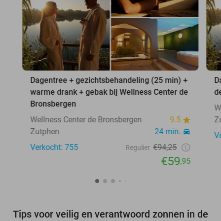
Dagentree + gezichtsbehandeling (25 min) +
D
warme drank + gebak bij Wellness Center de
d
Bronsbergen
W
Wellness Center de Bronsbergen
9.5
Z
Zutphen
24 min.
V
Verkocht: 755
€94,25
Regulier
€59
,95
Tips voor veilig en verantwoord zonnen in de