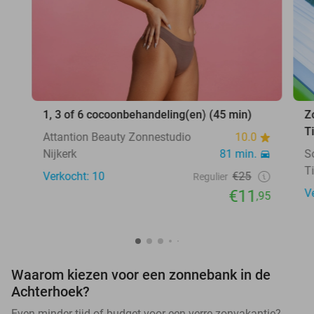
1, 3 of 6 cocoonbehandeling(en) (45 min)
Z
T
Attantion Beauty Zonnestudio
10.0
Nijkerk
81 min.
S
T
Verkocht: 10
€25
Regulier
€11
V
,95
Waarom kiezen voor een zonnebank in de
Achterhoek?
Even minder tijd of budget voor een verre zonvakantie?