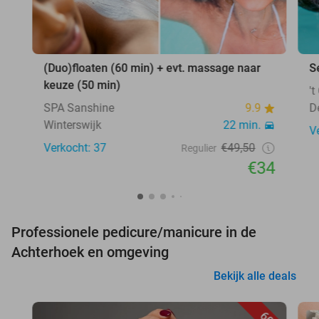
(Duo)floaten (60 min) + evt. massage naar
S
keuze (50 min)
'
SPA Sanshine
9.9
D
Winterswijk
22 min.
V
Verkocht: 37
€49,50
Regulier
€34
Professionele pedicure/manicure in de
Achterhoek en omgeving
Bekijk alle deals