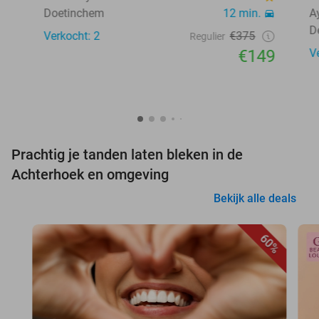
Doetinchem
12 min.
A
D
Verkocht: 2
€375
Regulier
€149
V
Prachtig je tanden laten bleken in de
Achterhoek en omgeving
Bekijk alle deals
60%