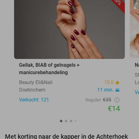
60%
Gellak, BIAB of gelnagels +
N
manicurebehandeling
S
Beauty Eli&Nali
10.0
L
Doetinchem
11 min.
V
Verkocht: 121
€35
Regulier
€14
Met korting naar de kapper in de Achterhoek