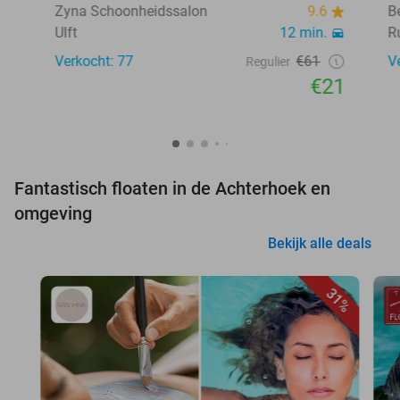
Zyna Schoonheidssalon
9.6
B
Ulft
12 min.
R
Verkocht: 77
€61
V
Regulier
€21
Fantastisch floaten in de Achterhoek en
omgeving
Bekijk alle deals
31%