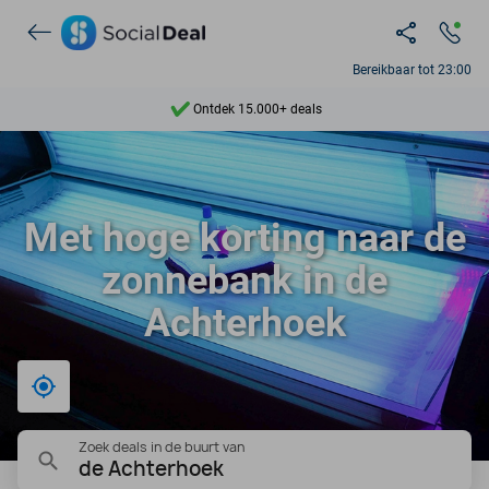
Bereikbaar tot 23:00
Ontdek 15.000+ deals
7 dagen per week beschikbaar
10+ miljoen leden
Met hoge korting naar de
9,4
zonnebank in de
Ontdek 15.000+ deals
Achterhoek
Bij mij in de buurt
Zoek deals in de buurt van
de Achterhoek