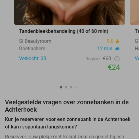
Tandenbleekbehandeling (40 of 60 min)
T
Si Beautyroom
9.8
G
Doetinchem
12 min.
H
Verkocht: 33
€60
V
Regulier
€24
Veelgestelde vragen over zonnebanken in de
Achterhoek
Kun je reserveren voor een zonnebank in de Achterhoek
of kan ik spontaan langskomen?
Reserveer jouw plekje met Social Deal en geniet bij een