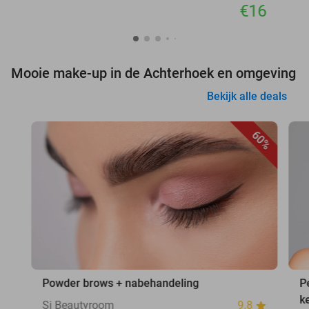
€16
Mooie make-up in de Achterhoek en omgeving
Bekijk alle deals
60%
Powder brows + nabehandeling
P
k
Si Beautyroom
9.8