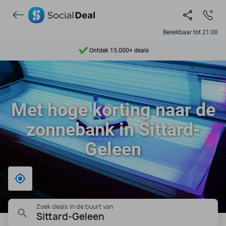
Ontdek 15.000+ deals
Bereikbaar tot 21:00
7 dagen per week beschikbaar
10+ miljoen leden
9,4
Met hoge korting naar de
Ontdek 15.000+ deals
zonnebank in Sittard-
Geleen
Bij mij in de buurt
Zoek deals in de buurt van
Sittard-Geleen