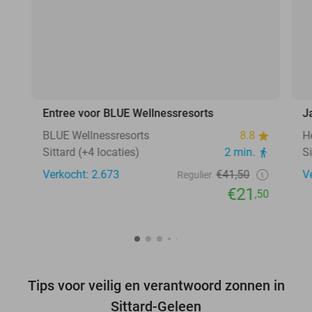
Entree voor BLUE Wellnessresorts
J
BLUE Wellnessresorts
8.8
H
Sittard (+4 locaties)
2 min.
S
Verkocht: 2.673
€41,50
V
Regulier
€21
,50
Tips voor veilig en verantwoord zonnen in
Sittard-Geleen