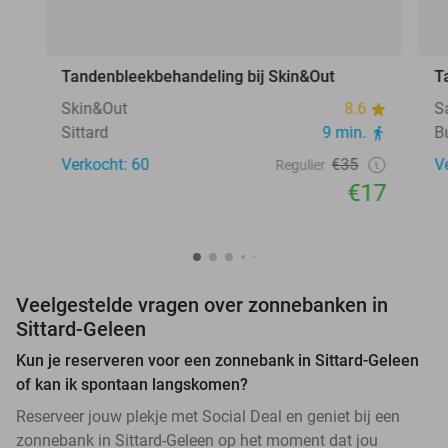
Tandenbleekbehandeling bij Skin&Out
T
Skin&Out
8.6
S
Sittard
9 min.
B
Verkocht: 60
€35
V
Regulier
€17
Veelgestelde vragen over zonnebanken in
Sittard-Geleen
Kun je reserveren voor een zonnebank in Sittard-Geleen
of kan ik spontaan langskomen?
Reserveer jouw plekje met Social Deal en geniet bij een
zonnebank in Sittard-Geleen op het moment dat jou