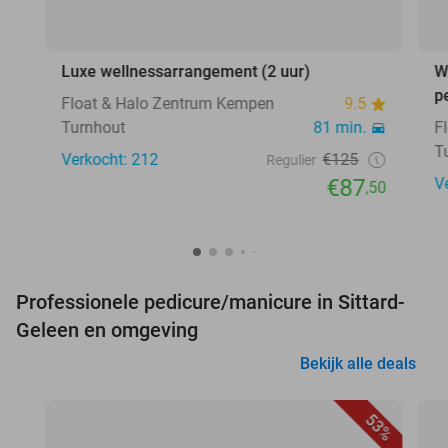
Luxe wellnessarrangement (2 uur)
W
p
Float & Halo Zentrum Kempen
9.5
Turnhout
81 min.
F
T
Verkocht: 212
€125
Regulier
€87
V
,50
Professionele pedicure/manicure in Sittard-
Geleen en omgeving
Bekijk alle deals
53%