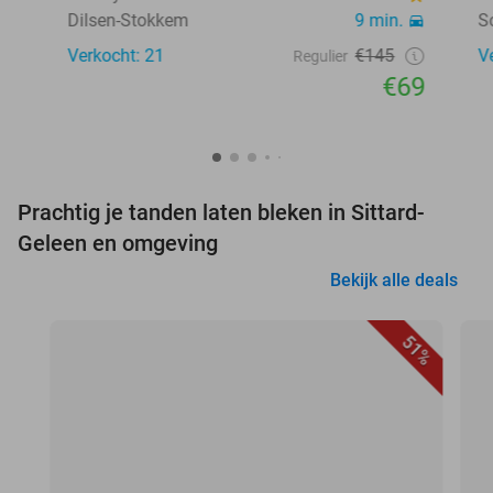
Dilsen-Stokkem
9 min.
S
Verkocht: 21
€145
V
Regulier
€69
Prachtig je tanden laten bleken in Sittard-
Geleen en omgeving
Bekijk alle deals
51%