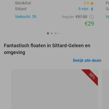
Skin&Out
8.6
P
Sittard
9 min.
G
Verkocht: 39
€57,50
V
Regulier
€29
Fantastisch floaten in Sittard-Geleen en
omgeving
Bekijk alle deals
30%