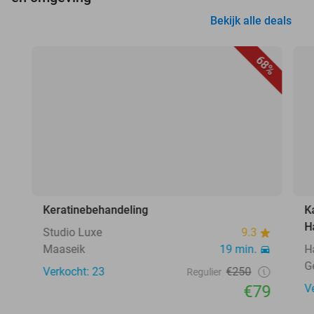
Bekijk alle deals
68%
Keratinebehandeling
K
H
Studio Luxe
9.3
Maaseik
19 min.
H
G
Verkocht: 23
€250
Regulier
€79
V