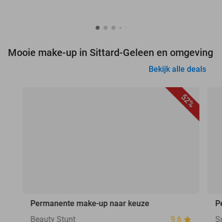
Mooie make-up in Sittard-Geleen en omgeving
Bekijk alle deals
52%
Permanente make-up naar keuze
P
Beauty Stunt
9.6
S