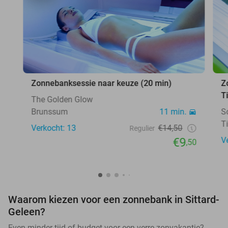
Zonnebanksessie naar keuze (20 min)
Z
T
The Golden Glow
Brunssum
11 min.
S
T
Verkocht: 13
€14,50
Regulier
€9
V
,50
Waarom kiezen voor een zonnebank in Sittard-
Geleen?
Even minder tijd of budget voor een verre zonvakantie?