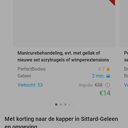
Manicurebehandeling, evt. met gellak of
P
nieuwe set acrylnagels of wimperextensions
s
PerfectBodies
8.7
B
Geleen
2 min.
B
Verkocht: 53
€30
V
Regulier
€14
Met korting naar de kapper in Sittard-Geleen
en omgeving