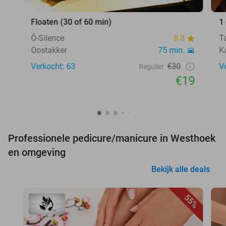
Floaten (30 of 60 min)
1
Ô-Silence
8.8
T
Oostakker
75 min.
K
Verkocht: 63
€30
V
Regulier
€19
Professionele pedicure/manicure in Westhoek
en omgeving
Bekijk alle deals
55%