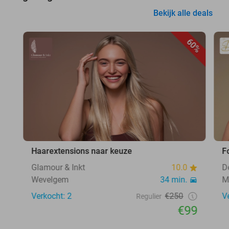
Bekijk alle deals
60%
Haarextensions naar keuze
F
Glamour & Inkt
10.0
D
Wevelgem
34 min.
M
Verkocht: 2
€250
V
Regulier
€99