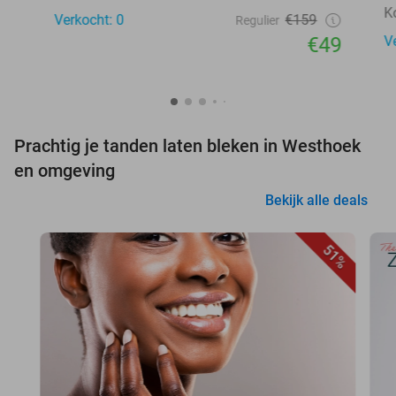
Ko
Verkocht: 0
€159
Regulier
€49
V
Prachtig je tanden laten bleken in Westhoek
en omgeving
Bekijk alle deals
51%