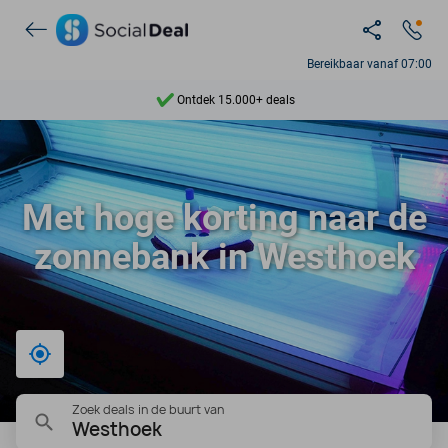
Bereikbaar vanaf 07:00
Ontdek 15.000+ deals
7 dagen per week beschikbaar
10+ miljoen leden
Met hoge korting naar de
9,4
zonnebank in Westhoek
Ontdek 15.000+ deals
Bij mij in de buurt
Zoek deals in de buurt van
Westhoek