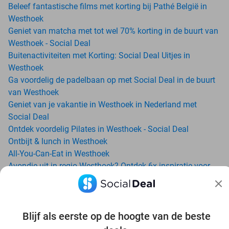
Beleef fantastische films met korting bij Pathé België in
Westhoek
Geniet van matcha met tot wel 70% korting in de buurt van
Westhoek - Social Deal
Buitenactiviteiten met Korting: Social Deal Uitjes in
Westhoek
Ga voordelig de padelbaan op met Social Deal in de buurt
van Westhoek
Geniet van je vakantie in Westhoek in Nederland met
Social Deal
Ontdek voordelig Pilates in Westhoek - Social Deal
Ontbijt & lunch in Westhoek
All-You-Can-Eat in Westhoek
Avondje uit in regio Westhoek? Ontdek 6x inspiratie voor
een onvergetelijke avond
Bellewaerde Aquapark: zoveel zwemplezier, da’s nie
normaal!
Blijf als eerste op de hoogte van de beste
Date ideeën voor Westhoek en omgeving: ontdek 16 tips
voor de ideale dates