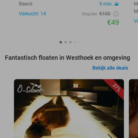
Beerst
9 min.
M
M
Verkocht: 14
€100
Regulier
€49
V
Fantastisch floaten in Westhoek en omgeving
Bekijk alle deals
37%