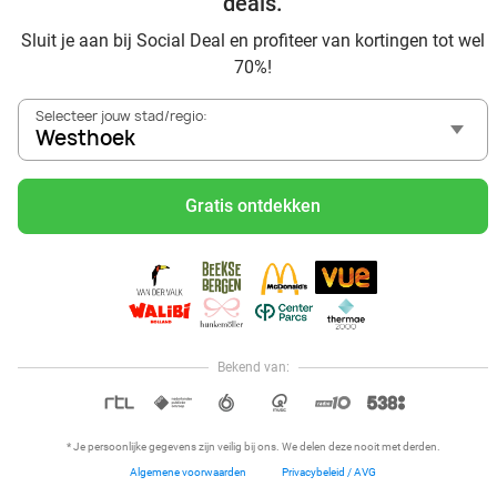
deals.
Dagje uit naar Pairi Daiza vanaf Westhoek: verwonder je in
Sluit je aan bij Social Deal en profiteer van kortingen tot wel
de beste dierentuin van Europa
70%!
Ontdek de beste restaurants in Westhoek via Social Deal
Voordelig sushi scoren? Ontdek de beste sushi restaurants
Selecteer jouw stad/regio:
in Westhoek en omgeving
Westhoek
Schoonheidsspecialisten in Westhoek: voordelige
beautydeals
Gratis ontdekken
Schoonheidssalons in Westhoek: voordelige beauty-
arrangementen
Met korting zwemmen bij zwembaden in regio Westhoek
Ontdek voordelige escaperooms in Westhoek
Met korting karten in regio Westhoek
Bioscoop in Westhoek: met korting naar de film
Bekend van:
Hoi, onze klantenservice is open,
dus als je een vraag hebt helpen
OPEN IN APP
we je graag!
* Je persoonlijke gegevens zijn veilig bij ons. We delen deze nooit met derden.
Algemene voorwaarden
Privacybeleid / AVG