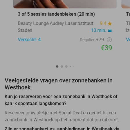
3 of 5 sessies tandenbleken (20 min)
T
Beauty Lounge Audrey Laserinstituut
9.4
T
Staden
13 min.
I
Verkocht: 4
€79
V
Regulier
€39
Veelgestelde vragen over zonnebanken in
Westhoek
Kun je reserveren voor een zonnebank in Westhoek of
kan ik spontaan langskomen?
Reserveer jouw plekje met Social Deal en geniet bij een
zonnebank in Westhoek op het moment dat jou uitkomt.
Zijn er zonnebankacties -aanbiedingen in Westhoek via