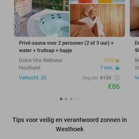
Privé-sauna voor 2 personen (2 of 3 uur) +
D
water + fruitsap + hapje
9
Dolce Vita Wellness
10.0
B
Houthulst
7 min.
S
Verkocht: 20
€120
V
Regulier
€86
Tips voor veilig en verantwoord zonnen in
Westhoek