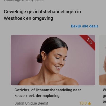
Geweldige gezichtsbehandelingen in
Westhoek en omgeving
Bekijk alle deals
51%
Gezichts- of lichaamsbehandeling naar
W
keuze + evt. dermaplaning
g
p
Salon Unique Beerst
10.0