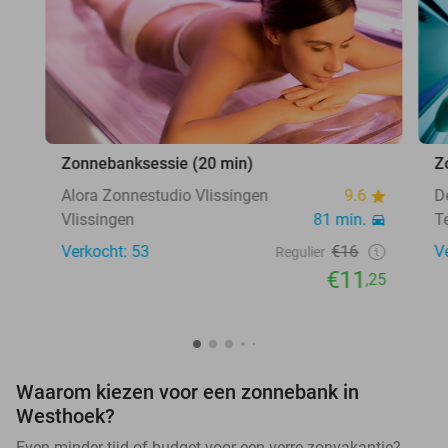
Zonnebanksessie (20 min)
Z
Alora Zonnestudio Vlissingen
9.6
D
Vlissingen
81 min.
T
Verkocht: 53
€16
V
Regulier
€11
,25
Waarom kiezen voor een zonnebank in
Westhoek?
Even minder tijd of budget voor een verre zonvakantie?