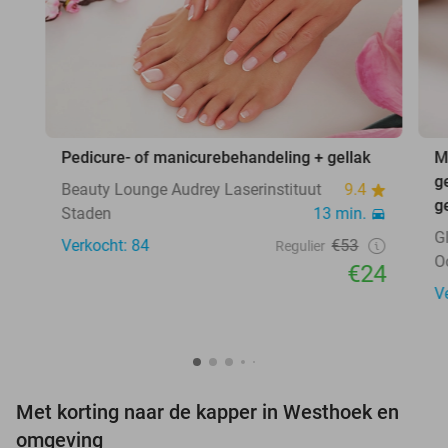
Pedicure- of manicurebehandeling + gellak
M
g
Beauty Lounge Audrey Laserinstituut
9.4
g
Staden
13 min.
G
Verkocht: 84
€53
Regulier
O
€24
V
Met korting naar de kapper in Westhoek en
omgeving