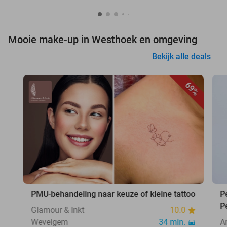
Mooie make-up in Westhoek en omgeving
Bekijk alle deals
69%
PMU-behandeling naar keuze of kleine tattoo
P
P
Glamour & Inkt
10.0
Wevelgem
34 min.
A