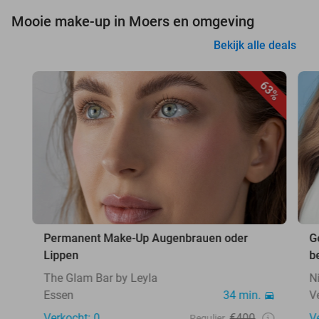
Mooie make-up in Moers en omgeving
Bekijk alle deals
63%
Permanent Make-Up Augenbrauen oder
G
Lippen
b
The Glam Bar by Leyla
N
Essen
34 min.
V
Verkocht: 0
€400
V
Regulier