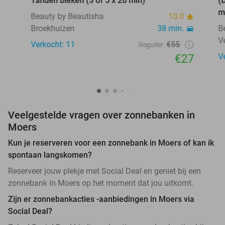
Tanden bleken (3 of 5 x 20 min)
(
m
Beauty by Beautisha
10.0
Broekhuizen
38 min.
B
V
Verkocht: 11
€55
Regulier
€27
V
Veelgestelde vragen over zonnebanken in
Moers
Kun je reserveren voor een zonnebank in Moers of kan ik
spontaan langskomen?
Reserveer jouw plekje met Social Deal en geniet bij een
zonnebank in Moers op het moment dat jou uitkomt.
Zijn er zonnebankacties -aanbiedingen in Moers via
Social Deal?