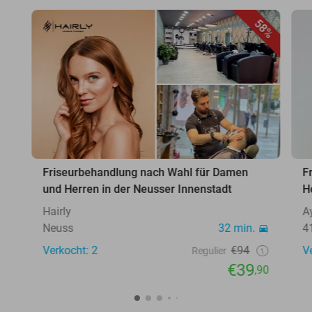
58%
Friseurbehandlung nach Wahl für Damen
F
und Herren in der Neusser Innenstadt
H
Hairly
A
Neuss
32 min.
4
Verkocht: 2
€94
V
Regulier
€39
,90