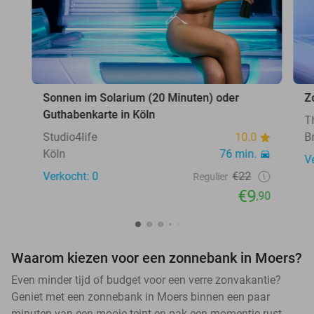
Sonnen im Solarium (20 Minuten) oder
Z
Guthabenkarte in Köln
T
Studio4life
10.0
B
Köln
76 min.
V
Verkocht: 0
€22
Regulier
€9
,90
Waarom kiezen voor een zonnebank in Moers?
Even minder tijd of budget voor een verre zonvakantie?
Geniet met een zonnebank in Moers binnen een paar
minuten van een mooie teint en pak een momentje rust