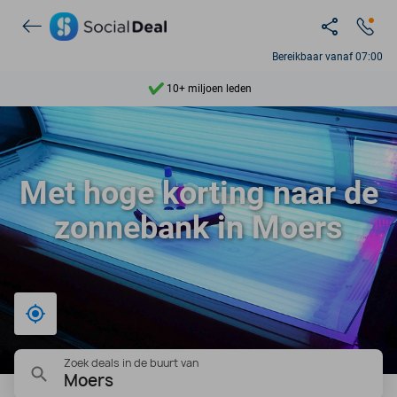
Ontdek 15.000+ deals
7 dagen per week beschikbaar
Bereikbaar vanaf 07:00
10+ miljoen leden
9,4
Ontdek 15.000+ deals
Met hoge korting naar de
zonnebank in Moers
Bij mij in de buurt
Zoek deals in de buurt van
Moers