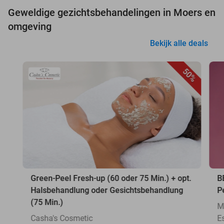
Geweldige gezichtsbehandelingen in Moers en
omgeving
Bekijk alle deals
50%
Green-Peel Fresh-up (60 oder 75 Min.) + opt.
B
Halsbehandlung oder Gesichtsbehandlung
P
(75 Min.)
M
Casha's Cosmetic
E