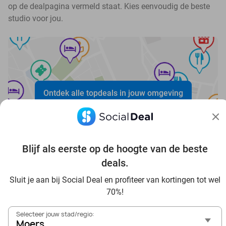
op de dealpagina vermeld staat. Kies eenvoudig de beste
studio voor jou.
Ontdek alle topdeals in jouw omgeving
Blijf als eerste op de hoogte van de beste
deals.
Sluit je aan bij Social Deal en profiteer van kortingen tot wel
Voordelig genieten in Moers: haal deal-inspiratie uit onze
70%!
blogs
In die Sauna in Moers und Umgebung
Selecteer jouw stad/regio:
Tagesausflug zum Movie Park Germany mit Rabatt, von
Moers