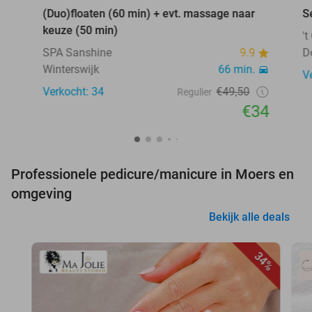
(Duo)floaten (60 min) + evt. massage naar
S
keuze (50 min)
'
SPA Sanshine
9.9
D
Winterswijk
66 min.
V
Verkocht: 34
€49,50
Regulier
€34
Professionele pedicure/manicure in Moers en
omgeving
Bekijk alle deals
34%