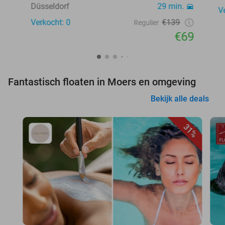
Düsseldorf
29 min.
V
Verkocht: 0
€139
Regulier
€69
Fantastisch floaten in Moers en omgeving
Bekijk alle deals
31%