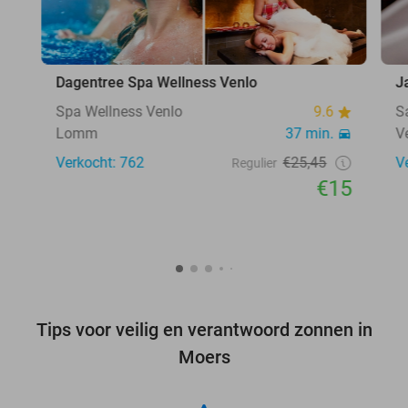
Dagentree Spa Wellness Venlo
J
Spa Wellness Venlo
9.6
S
Lomm
37 min.
V
Verkocht: 762
€25,45
V
Regulier
€15
Tips voor veilig en verantwoord zonnen in
Moers