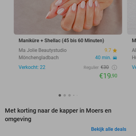
Maniküre + Shellac (45 bis 60 Minuten)
M
Ma Jolie Beautystudio
9.7
A
Mönchengladbach
40 min.
H
Verkocht: 22
€30
V
Regulier
€19
,90
Met korting naar de kapper in Moers en
omgeving
Bekijk alle deals