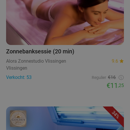
Zonnebanksessie (20 min)
Alora Zonnestudio Vlissingen
9.6
Vlissingen
Verkocht: 53
€16
Regulier
€11
,25
34%