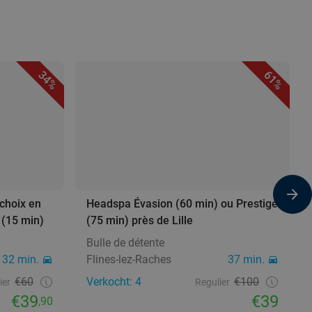
34%
61%
choix en
Headspa Évasion (60 min) ou Prestige
 (15 min)
(75 min) près de Lille
Bulle de détente
32 min.
Flines-lez-Raches
37 min.
€60
Verkocht: 4
€100
ier
Regulier
€39
€39
,90