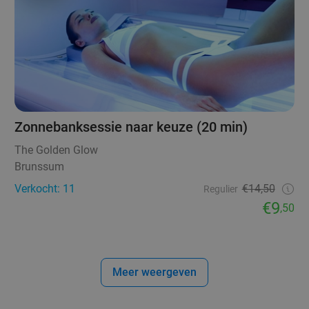
Zonnebanksessie naar keuze (20 min)
The Golden Glow
Brunssum
Verkocht: 11
€14,50
Regulier
€9
,50
Meer weergeven