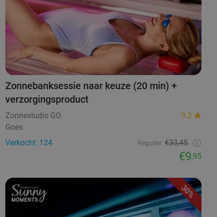
Zonnebanksessie naar keuze (20 min) +
verzorgingsproduct
Zonnestudio GO
9.2
Goes
Verkocht: 124
€33,45
Regulier
€9
,95
30%