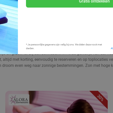
Gratis ontdekken
Bij mij in de buurt
* Je persoonlijke gegevens zijn veilig bij ons. We delen deze nooit met
derden.
A
rijs en grauw is. Bij een zonnebank in Arras geniet je van dat he
altijd met korting, eenvoudig te reserveren en op toplocaties ver
 droom even weg naar zonnige bestemmingen. Zon met hoge kort
30%