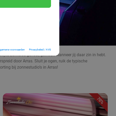
lgemene voorwaarden
Privacybeleid / AVG
erlijke zomerse gevoel, gewoon wanneer jij daar zin in hebt.
spreid door Arras. Sluit je ogen, ruik de typische
ing bij zonnestudio’s in Arras!
70%