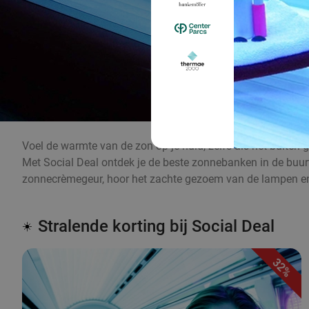
Voel de warmte van de zon op je huid, zelfs als het buiten g
Met Social Deal ontdek je de beste zonnebanken in de buurt, 
zonnecrèmegeur, hoor het zachte gezoem van de lampen en
Stralende korting bij Social Deal
☀️
32%