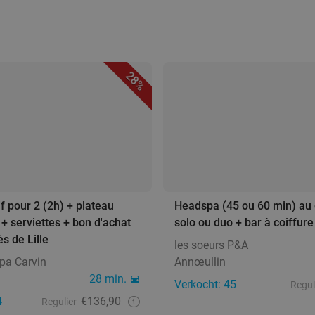
28%
if pour 2 (2h) + plateau
Headspa (45 ou 60 min) au 
 serviettes + bon d'achat
solo ou duo + bar à coiffure
s de Lille
les soeurs P&A
pa Carvin
Annœullin
28 min.
Verkocht: 45
Regul
4
€136,90
Regulier