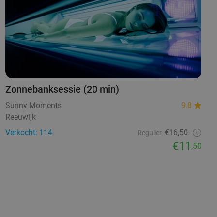
Zonnebanksessie (20 min)
Sunny Moments
9.8
Reeuwijk
Verkocht: 114
€16,50
Regulier
€11
,50