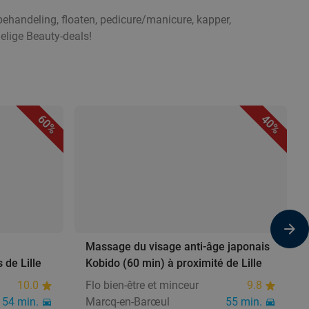
ehandeling, floaten, pedicure/manicure, kapper,
elige Beauty-deals!
60%
40%
Massage du visage anti-âge japonais
 de Lille
Kobido (60 min) à proximité de Lille
10.0
Flo bien-être et minceur
9.8
54 min.
Marcq-en-Barœul
55 min.