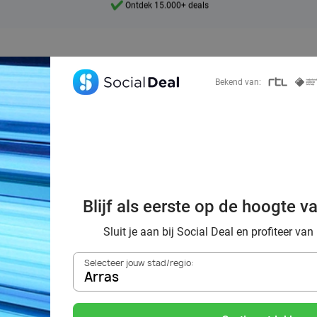
7 dagen per week beschikbaar
10+ miljoen leden
9,4
Bekend van:
Ontdek 15.000+ deals
orting naar de z
Blijf als eerste op de hoogte v
Arras
Sluit je aan bij Social Deal en profiteer van
Selecteer jouw stad/regio:
Arras
Zoek deals in de buurt van
Arras