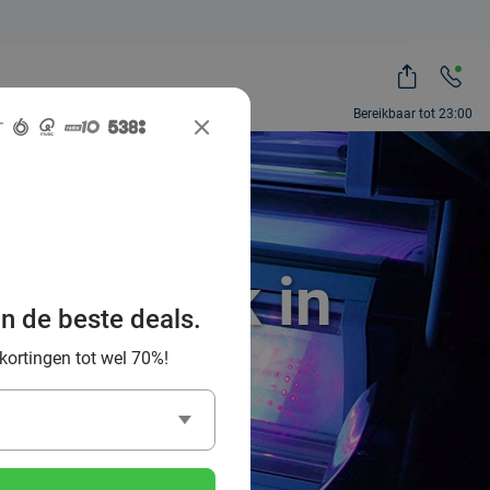
Bereikbaar tot 23:00
onnebank in
an de beste deals.
 kortingen tot wel 70%!