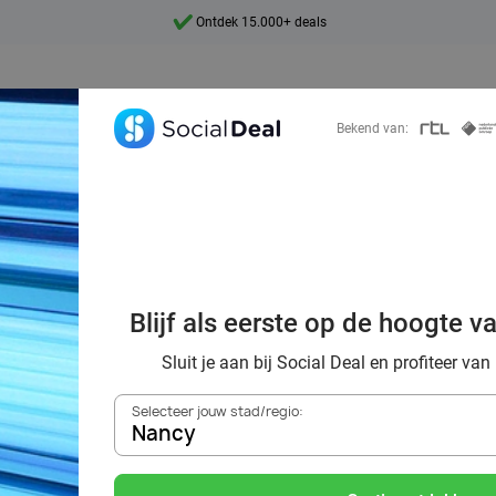
Ontdek 15.000+ deals
7 dagen per week beschikbaar
10+ miljoen leden
Bekend van:
9,4
Ontdek 15.000+ deals
orting naar de z
Blijf als eerste op de hoogte v
Nancy
Sluit je aan bij Social Deal en profiteer van
Selecteer jouw stad/regio:
Nancy
Zoek deals in de buurt van
Nancy