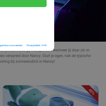
lgemene voorwaarden
Privacybeleid / AVG
eerlijke zomerse gevoel, gewoon wanneer jij daar zin in
es verspreid door Nancy. Sluit je ogen, ruik de typische
ing bij zonnestudio’s in Nancy!
40%