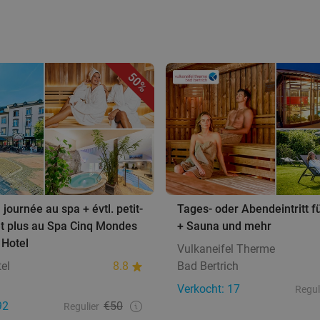
50%
 journée au spa + évtl. petit-
Tages- oder Abendeintritt 
et plus au Spa Cinq Mondes
+ Sauna und mehr
 Hotel
Vulkaneifel Therme
el
8.8
Bad Bertrich
Verkocht: 17
Regul
92
€50
Regulier