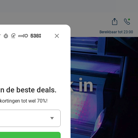
Bereikbaar tot 23:00
onnebank in
an de beste deals.
 kortingen tot wel 70%!