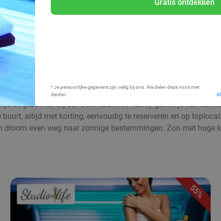
Gratis ontdekken
Bij mij in de buurt
* Je persoonlijke gegevens zijn veilig bij ons. We delen deze nooit met
derden.
A
grijs en grauw is. Bij een zonnebank in Nancy geniet je van dat h
uurt, altijd met korting, eenvoudig te reserveren en op toplocati
 droom even weg naar zonnige bestemmingen. Zon met hoge kort
55%