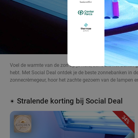
Voel de warmte van de zon op je huid, zelfs als het buiten 
hebt. Met Social Deal ontdek je de beste zonnebanken in de b
zonnecrèmegeur, hoor het zachte gezoem van de lampen en
Stralende korting bij Social Deal
☀️
34%