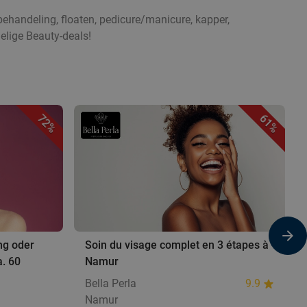
ehandeling, floaten, pedicure/manicure, kapper,
elige Beauty-deals!
72%
61%
ng oder
Soin du visage complet en 3 étapes à
. 60
Namur
Bella Perla
9.9
Namur