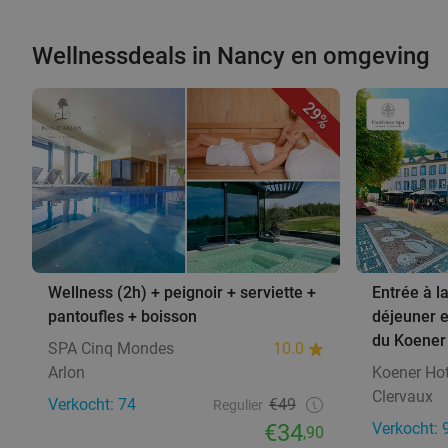
Wellnessdeals in Nancy en omgeving
29%
Wellness (2h) + peignoir + serviette +
Entrée à la
pantoufles + boisson
déjeuner 
du Koener
SPA Cinq Mondes
10.0
Arlon
Koener Hot
Clervaux
Verkocht: 74
€49
Regulier
€34
Verkocht: 
,90