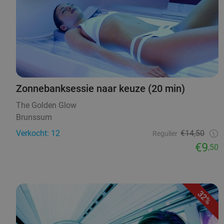
Zonnebanksessie naar keuze (20 min)
The Golden Glow
Brunssum
Verkocht: 12
€14,50
Regulier
€9
,50
32%