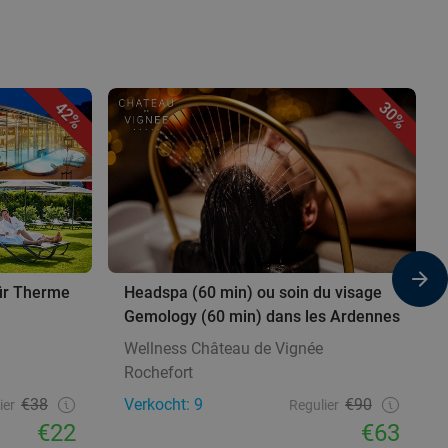
42%
30%
für Therme
Headspa (60 min) ou soin du visage
Gemology (60 min) dans les Ardennes
Wellness Château de Vignée
Rochefort
€38
Verkocht: 9
€90
ier
Regulier
€22
€63