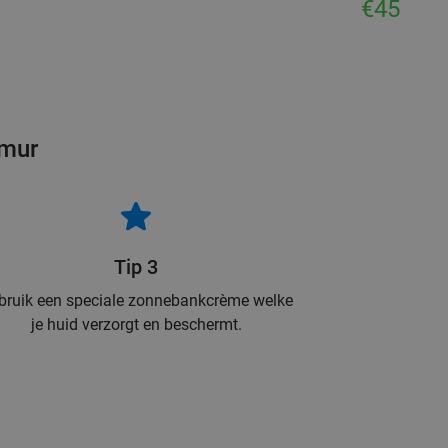
€45
amur
Tip 3
bruik een speciale zonnebankcrème welke
je huid verzorgt en beschermt.