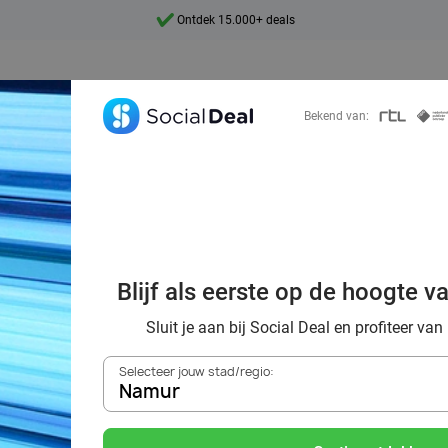
Ontdek 15.000+ deals
7 dagen per week beschikbaar
10+ miljoen leden
Bekend van:
9,4
Ontdek 15.000+ deals
orting naar de z
Blijf als eerste op de hoogte v
Namur
Sluit je aan bij Social Deal en profiteer van
Selecteer jouw stad/regio:
Namur
Zoek deals in de buurt van
Namur