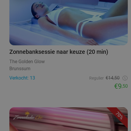
Zonnebanksessie naar keuze (20 min)
The Golden Glow
Brunssum
Verkocht: 13
€14,50
Regulier
€9
,50
70%