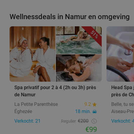
Wellnessdeals in Namur en omgeving
51%
Spa privatif pour 2 à 4 (2h ou 3h) près
Head Spa j
de Namur
près de Ch
La Petite Parenthèse
9.2
Belle, tu se
Éghezée
18 min.
Aiseau-Pre
Verkocht: 21
€200
Verkocht: 
Regulier
€99