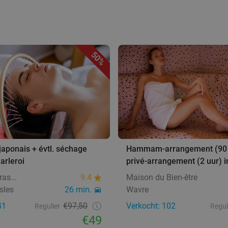
50%
aponais + évtl. séchage
Hammam-arrangement (90 
arleroi
privé-arrangement (2 uur) 
ras...
9.4
Maison du Bien-être
sles
26 min.
Wavre
41
€97,50
Verkocht: 102
Regulier
Regul
€49