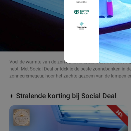
Voel de warmte van de zon op je huid, zelfs als het buiten 
hebt. Met Social Deal ontdek je de beste zonnebanken in de b
zonnecrèmegeur, hoor het zachte gezoem van de lampen en
Stralende korting bij Social Deal
☀️
34%