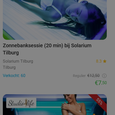
Zonnebanksessie (20 min) bij Solarium
Tilburg
Solarium Tilburg
8.3
Tilburg
Verkocht: 60
€12,50
Regulier
€7
,50
55%