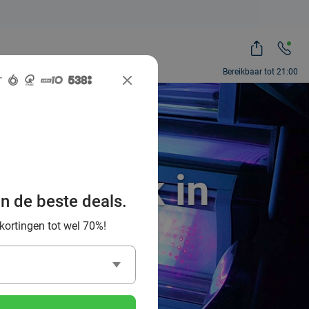
Bereikbaar tot 21:00
onnebank in
an de beste deals.
 kortingen tot wel 70%!