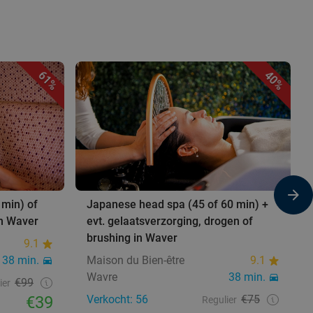
61%
40%
min) of
Japanese head spa (45 of 60 min) +
in Waver
evt. gelaatsverzorging, drogen of
brushing in Waver
9.1
38 min.
Maison du Bien-être
9.1
Wavre
38 min.
€99
ier
€39
Verkocht: 56
€75
Regulier