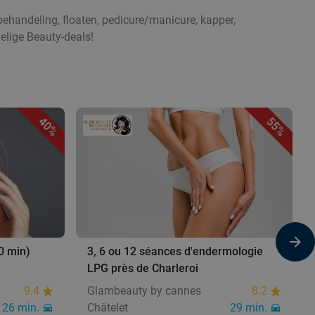
ehandeling, floaten, pedicure/manicure, kapper,
elige Beauty-deals!
40%
55%
0 min)
3, 6 ou 12 séances d'endermologie
LPG près de Charleroi
9.4
Glambeauty by cannes
8.2
26 min.
Châtelet
29 min.