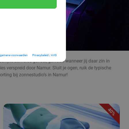
lgemene voorwaarden
Privacybeleid / AVG
eerlijke zomerse gevoel, gewoon wanneer jij daar zin in
es verspreid door Namur. Sluit je ogen, ruik de typische
ting bij zonnestudio’s in Namur!
40%