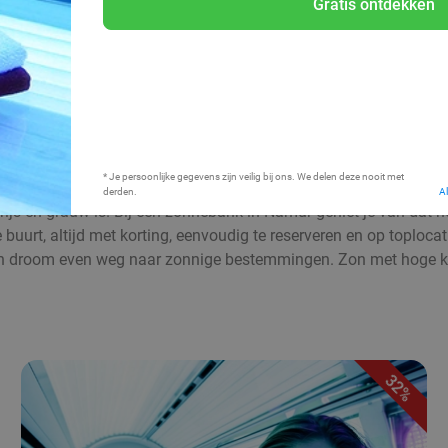
Gratis ontdekken
Bij mij in de buurt
* Je persoonlijke gegevens zijn veilig bij ons. We delen deze nooit met
derden.
A
grijs en grauw is. Bij een zonnebank in Namur geniet je van dat h
uurt, altijd met korting, eenvoudig te reserveren en op toplocati
 droom even weg naar zonnige bestemmingen. Zon met hoge kor
32%