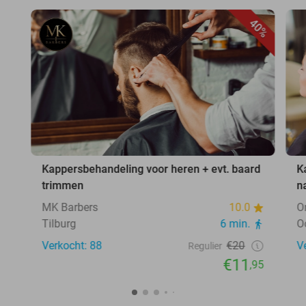
40%
Kappersbehandeling voor heren + evt. baard
K
trimmen
n
MK Barbers
10.0
O
Tilburg
6 min.
O
Verkocht: 88
€20
V
Regulier
€11
,95