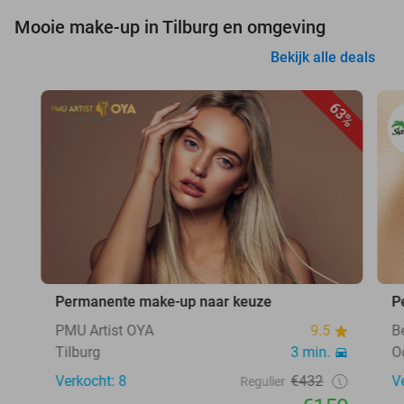
Mooie make-up in Tilburg en omgeving
Bekijk alle deals
63%
Permanente make-up naar keuze
P
PMU Artist OYA
9.5
B
Tilburg
3 min.
O
Verkocht: 8
€432
V
Regulier