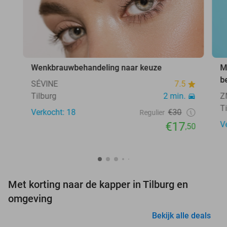
Wenkbrauwbehandeling naar keuze
M
b
SÉVINE
7.5
Tilburg
2 min.
Z
T
Verkocht: 18
€30
Regulier
€17
V
,50
Met korting naar de kapper in Tilburg en
omgeving
Bekijk alle deals