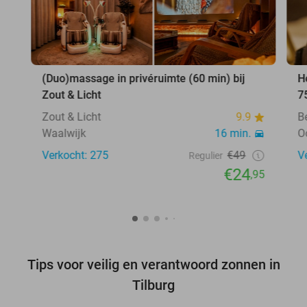
(Duo)massage in privéruimte (60 min) bij
H
Zout & Licht
7
Zout & Licht
9.9
B
Waalwijk
16 min.
O
Verkocht: 275
€49
V
Regulier
€24
,95
Tips voor veilig en verantwoord zonnen in
Tilburg