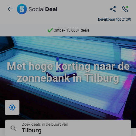
Bereikbaar tot 21:00
Ontdek 15.000+ deals
7 dagen per week beschikbaar
10+ miljoen leden
Met hoge korting naar de
9,4
zonnebank in Tilburg
Ontdek 15.000+ deals
Bij mij in de buurt
Zoek deals in de buurt van
Tilburg