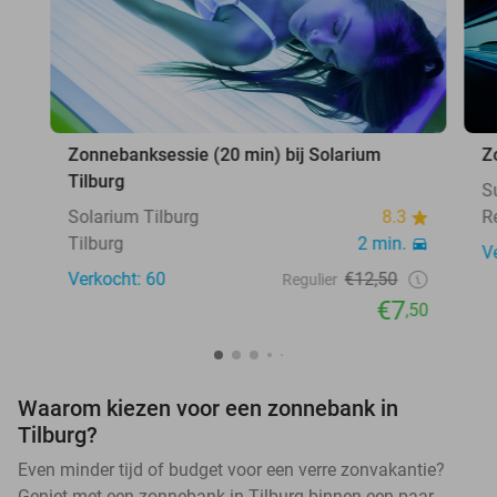
Zonnebanksessie (20 min) bij Solarium
Z
Tilburg
S
Solarium Tilburg
8.3
R
Tilburg
2 min.
V
Verkocht: 60
€12,50
Regulier
€7
,50
Waarom kiezen voor een zonnebank in
Tilburg?
Even minder tijd of budget voor een verre zonvakantie?
Geniet met een zonnebank in Tilburg binnen een paar