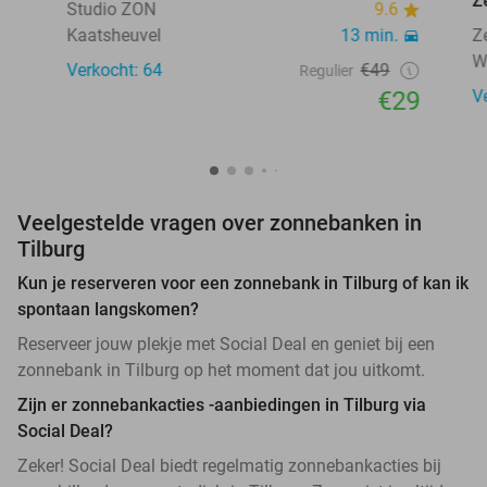
Z
Studio ZON
9.6
Kaatsheuvel
13 min.
Z
W
Verkocht: 64
€49
Regulier
€29
V
Veelgestelde vragen over zonnebanken in
Tilburg
Kun je reserveren voor een zonnebank in Tilburg of kan ik
spontaan langskomen?
Reserveer jouw plekje met Social Deal en geniet bij een
zonnebank in Tilburg op het moment dat jou uitkomt.
Zijn er zonnebankacties -aanbiedingen in Tilburg via
Social Deal?
Zeker! Social Deal biedt regelmatig zonnebankacties bij