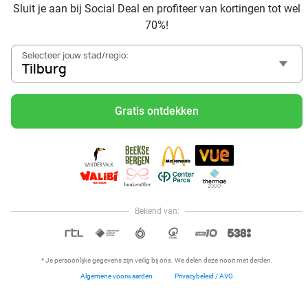
Sluit je aan bij Social Deal en profiteer van kortingen tot wel
Voordelig genieten bij Sunparks met korting vanuit Tilburg
70%!
Met hoge korting naar de zonnebank in Tilburg
Skiën met korting in Tilburg? Ontdek de leukste skihallen
Selecteer jouw stad/regio:
en indoor skibanen
Tilburg
Schaatsen in Tilburg en omgeving
Holiday on Ice tickets met korting in Tilburg
Gratis ontdekken
De Baron Udenhout: voor jong en oud genieten in de
betoverende Udenhoutse natuur
Social Deal voordeelshop: ah, zoveel mooie deals in regio
Tilburg!
Reis af naar Ketteler Hof vanuit Tilburg en beleef ultiem
speelplezier met de kids
Bekend van:
Hoi, onze klantenservice is open,
dus als je een vraag hebt helpen
OPEN IN APP
we je graag!
* Je persoonlijke gegevens zijn veilig bij ons. We delen deze nooit met derden.
Algemene voorwaarden
Privacybeleid / AVG
Home
Dichtbij
Restaurants
Hotels
Menu