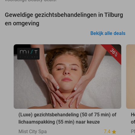
Geweldige gezichtsbehandelingen in Tilburg
en omgeving
Bekijk alle deals
36%
(Luxe) gezichtsbehandeling (50 of 75 min) of
H
lichaamspakking (55 min) naar keuze
o
Mist City Spa
7.4
P