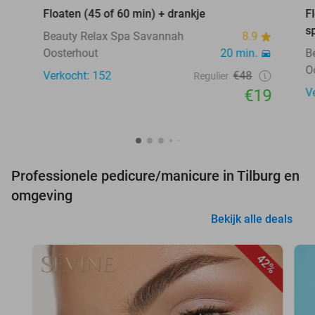
Floaten (45 of 60 min) + drankje
F
s
Beauty Relax Spa Savannah
8.9
Oosterhout
20 min.
B
O
Verkocht: 152
€48
Regulier
€19
V
Professionele pedicure/manicure in Tilburg en
omgeving
Bekijk alle deals
42%