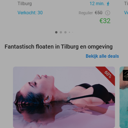
Tilburg
12 min.
T
Verkocht: 30
€50
V
Regulier
€32
Fantastisch floaten in Tilburg en omgeving
Bekijk alle deals
60%