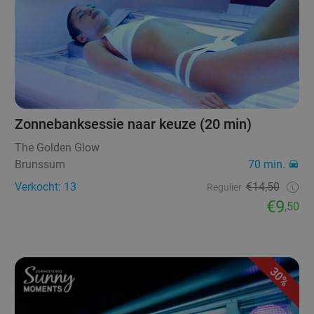
Zonnebanksessie naar keuze (20 min)
The Golden Glow
Brunssum
70 min.
Verkocht: 13
€14,50
Regulier
€9
,50
30%