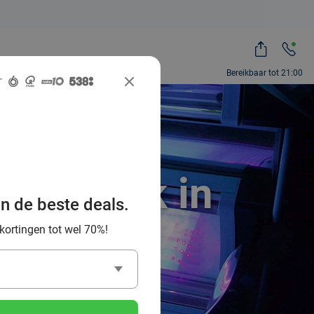
Bereikbaar tot 21:00
onnebank in
an de beste deals.
 kortingen tot wel 70%!