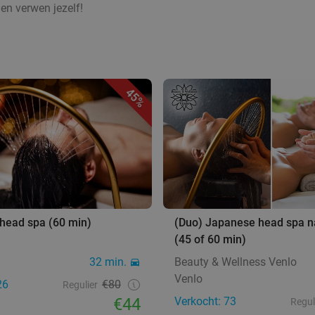
en verwen jezelf!
45%
head spa (60 min)
(Duo) Japanese head spa n
(45 of 60 min)
32 min.
Beauty & Wellness Venlo
Venlo
26
€80
Regulier
€44
Verkocht: 73
Regul