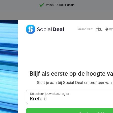
Ontdek 15.000+ deals
7 dagen per week beschikbaar
10+ miljoen leden
Bekend van:
9,4
Ontdek 15.000+ deals
orting naar de z
Blijf als eerste op de hoogte v
Krefeld
Sluit je aan bij Social Deal en profiteer van
Selecteer jouw stad/regio:
Krefeld
Zoek deals in de buurt van
Krefeld