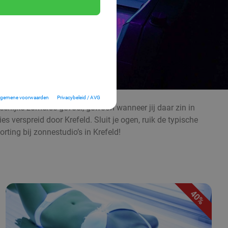
lgemene voorwaarden
Privacybeleid / AVG
heerlijke zomerse gevoel, gewoon wanneer jij daar zin in
s verspreid door Krefeld. Sluit je ogen, ruik de typische
ng bij zonnestudio’s in Krefeld!
40%