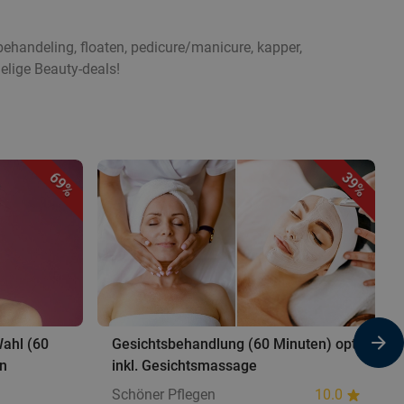
ehandeling, floaten, pedicure/manicure, kapper,
elige Beauty-deals!
69%
39%
ahl (60
Gesichtsbehandlung (60 Minuten) opt.
en
inkl. Gesichtsmassage
Schöner Pflegen
10.0