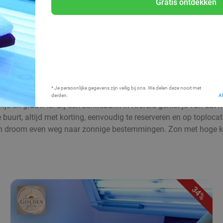
Gratis ontdekken
Bij mij in de buurt
* Je persoonlijke gegevens zijn veilig bij ons. We delen deze nooit met
derden.
A
rijs en grauw is. Bij een zonnebank in Krefeld geniet je van dat 
uurt, altijd met korting, eenvoudig te reserveren en op toplocatie
 droom even weg naar zonnige bestemmingen. Zon met hoge korti
34%