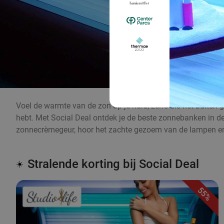
Voel de warmte van de zon op je huid, zelfs als het buiten g
hebt. Met Social Deal ontdek je de beste zonnebanken in de b
zonnecrèmegeur, hoor het zachte gezoem van de lampen en
Stralende korting bij Social Deal
☀️
55%