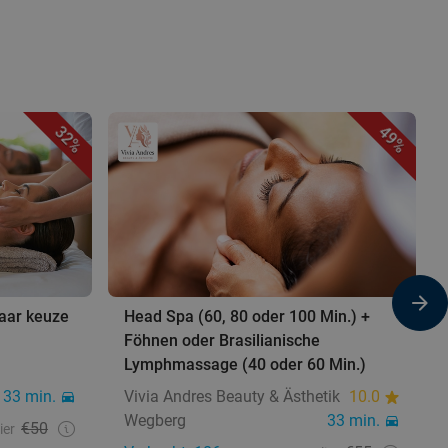
32%
49%
aar keuze
Head Spa (60, 80 oder 100 Min.) +
Föhnen oder Brasilianische
Lymphmassage (40 oder 60 Min.)
33 min.
Vivia Andres Beauty & Ästhetik
10.0
Wegberg
33 min.
€50
ier