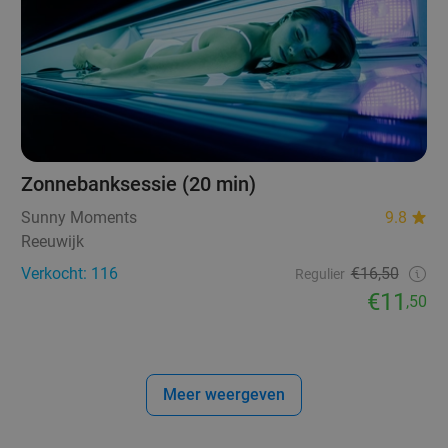
Zonnebanksessie (20 min)
Sunny Moments
9.8
Reeuwijk
Verkocht: 116
€16,50
Regulier
€11
,50
Meer weergeven