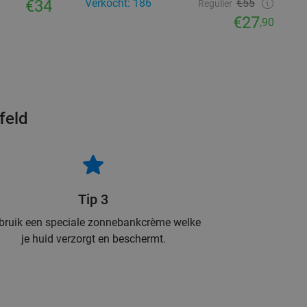
€34
Verkocht: 186
€55
Regulier
€27
,90
feld
Tip 3
bruik een speciale zonnebankcrème welke
je huid verzorgt en beschermt.