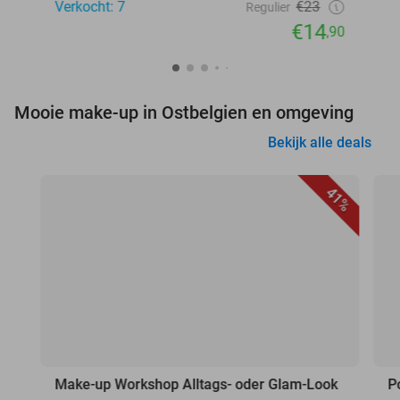
Verkocht: 7
€23
Regulier
€14
,90
Mooie make-up in Ostbelgien en omgeving
Bekijk alle deals
41%
Make-up Workshop Alltags- oder Glam-Look
P