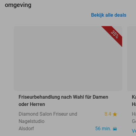
omgeving
Bekijk alle deals
35%
Friseurbehandlung nach Wahl für Damen
K
oder Herren
H
Diamond Salon Friseur und
8.4
H
Nagelstudio
G
Alsdorf
56 min.
V