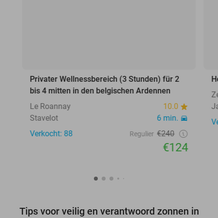
Privater Wellnessbereich (3 Stunden) für 2
H
bis 4 mitten in den belgischen Ardennen
Z
Le Roannay
10.0
J
Stavelot
6 min.
V
Verkocht: 88
€240
Regulier
€124
Tips voor veilig en verantwoord zonnen in