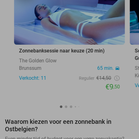
Zonnebanksessie naar keuze (20 min)
S
G
The Golden Glow
Brunssum
65 min.
S
K
Verkocht: 11
€14,50
Regulier
€9
V
,50
Waarom kiezen voor een zonnebank in
Ostbelgien?
Even minder tijd of budget voor een verre zonvakantie?