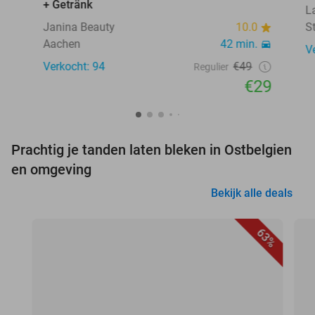
+ Getränk
L
Janina Beauty
10.0
S
Aachen
42 min.
V
Verkocht: 94
€49
Regulier
€29
Prachtig je tanden laten bleken in Ostbelgien
en omgeving
Bekijk alle deals
63%