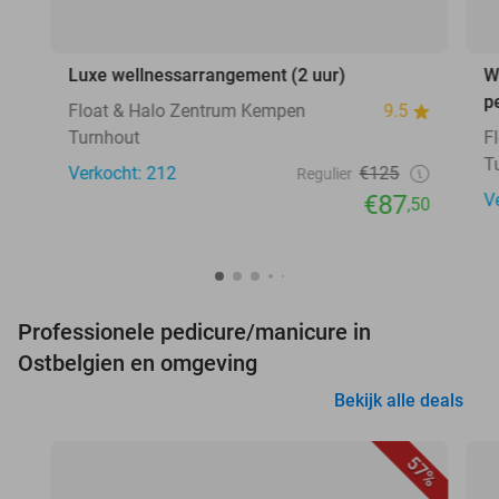
Luxe wellnessarrangement (2 uur)
W
p
Float & Halo Zentrum Kempen
9.5
Turnhout
F
T
Verkocht: 212
€125
Regulier
€87
V
,50
Professionele pedicure/manicure in
Ostbelgien en omgeving
Bekijk alle deals
57%