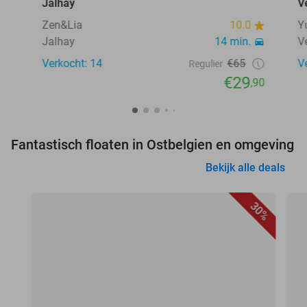
Jalhay
V
Zen&Lia
10.0
Y
Jalhay
14 min.
V
Verkocht: 14
€65
V
Regulier
€29
,90
Fantastisch floaten in Ostbelgien en omgeving
Bekijk alle deals
30%