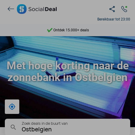
Ontdek 15.000+ deals
Bereikbaar tot 23:00
7 dagen per week beschikbaar
10+ miljoen leden
9,4
Met hoge korting naar de
Ontdek 15.000+ deals
zonnebank in Ostbelgien
Bij mij in de buurt
Zoek deals in de buurt van
Ostbelgien