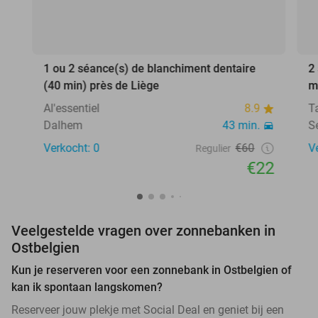
1 ou 2 séance(s) de blanchiment dentaire
2
(40 min) près de Liège
m
Al'essentiel
8.9
T
Dalhem
43 min.
S
Verkocht: 0
€60
V
Regulier
€22
Veelgestelde vragen over zonnebanken in
Ostbelgien
Kun je reserveren voor een zonnebank in Ostbelgien of
kan ik spontaan langskomen?
Reserveer jouw plekje met Social Deal en geniet bij een