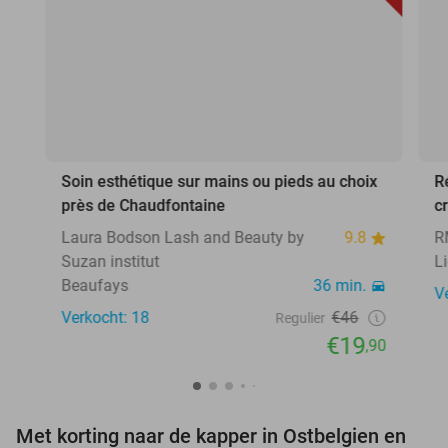
Soin esthétique sur mains ou pieds au choix
R
près de Chaudfontaine
c
Laura Bodson Lash and Beauty by
9.8
R
Suzan institut
L
Beaufays
36 min.
V
Verkocht: 18
€46
Regulier
€19
,90
Met korting naar de kapper in Ostbelgien en