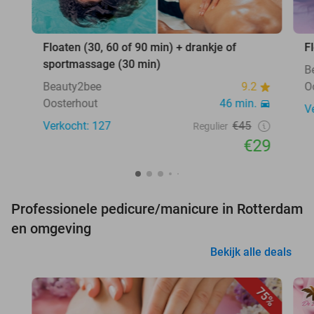
Floaten (30, 60 of 90 min) + drankje of
F
sportmassage (30 min)
B
Beauty2bee
9.2
O
Oosterhout
46 min.
V
Verkocht: 127
€45
Regulier
€29
Professionele pedicure/manicure in Rotterdam
en omgeving
Bekijk alle deals
75%