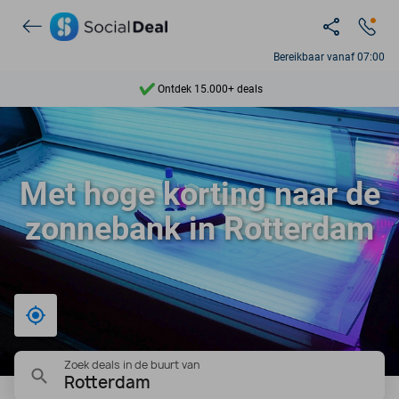
Bereikbaar vanaf 07:00
Ontdek 15.000+ deals
7 dagen per week beschikbaar
10+ miljoen leden
Met hoge korting naar de
9,4
zonnebank in Rotterdam
Ontdek 15.000+ deals
Bij mij in de buurt
Zoek deals in de buurt van
Rotterdam