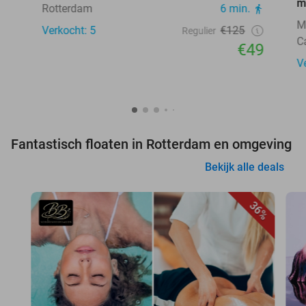
m
Rotterdam
6 min.
M
Verkocht: 5
€125
Regulier
C
€49
V
Fantastisch floaten in Rotterdam en omgeving
Bekijk alle deals
36%