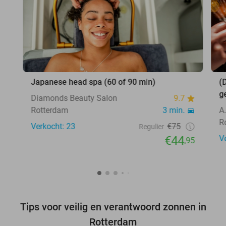
Japanese head spa (60 of 90 min)
(
g
Diamonds Beauty Salon
9.7
Rotterdam
3 min.
A
R
Verkocht: 23
€75
Regulier
€44
V
,95
Tips voor veilig en verantwoord zonnen in
Rotterdam