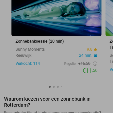
Zonnebanksessie (20 min)
Z
T
Sunny Moments
9.8
Reeuwijk
24 min.
S
T
Verkocht: 114
€16,50
Regulier
€11
V
,50
Waarom kiezen voor een zonnebank in
Rotterdam?
Even minder tijd of budget voor een verre zonvakantie?