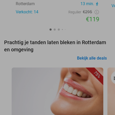
Rotterdam
13 min.
V
Verkocht: 14
€295
Regulier
€119
Prachtig je tanden laten bleken in Rotterdam
en omgeving
Bekijk alle deals
75%