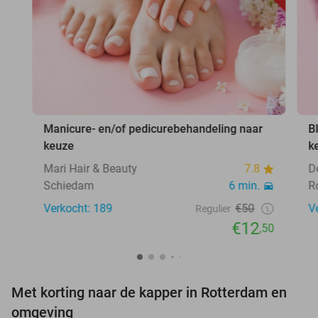
Manicure- en/of pedicurebehandeling naar
B
keuze
k
Mari Hair & Beauty
7.8
D
Schiedam
6 min.
R
Verkocht: 189
€50
V
Regulier
€12
,50
Met korting naar de kapper in Rotterdam en
omgeving