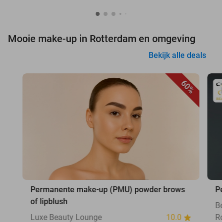
Mooie make-up in Rotterdam en omgeving
Bekijk alle deals
60%
Permanente make-up (PMU) powder brows
P
of lipblush
B
Luxe Beauty Lounge
10.0
R