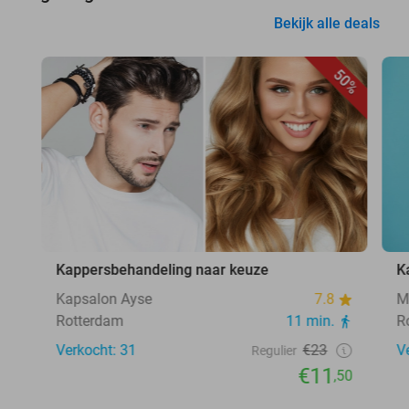
Bekijk alle deals
50%
Kappersbehandeling naar keuze
K
Kapsalon Ayse
7.8
M
Rotterdam
11 min.
R
Verkocht: 31
€23
V
Regulier
€11
,50