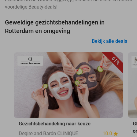
voordelige Beauty-deals!
Geweldige gezichtsbehandelingen in
Rotterdam en omgeving
Bekijk alle deals
61%
Gezichtsbehandeling naar keuze
G
o
Deqire and Barón CLINIQUE
10.0