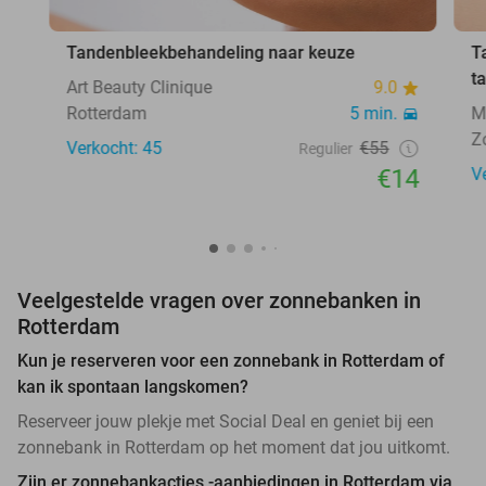
Tandenbleekbehandeling naar keuze
T
t
Art Beauty Clinique
9.0
Rotterdam
5 min.
M
Z
Verkocht: 45
€55
Regulier
€14
V
Veelgestelde vragen over zonnebanken in
Rotterdam
Kun je reserveren voor een zonnebank in Rotterdam of
kan ik spontaan langskomen?
Reserveer jouw plekje met Social Deal en geniet bij een
zonnebank in Rotterdam op het moment dat jou uitkomt.
Zijn er zonnebankacties -aanbiedingen in Rotterdam via