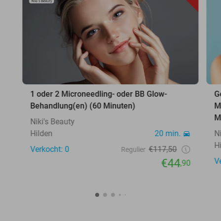
1 oder 2 Microneedling- oder BB Glow-
G
Behandlung(en) (60 Minuten)
M
M
Niki's Beauty
Hilden
20 min.
N
H
Verkocht: 0
€117,50
Regulier
€44
V
,90