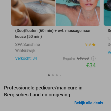
(Duo)floaten (60 min) + evt. massage naar
S
keuze (50 min)
'
SPA Sanshine
9.9
D
Winterswijk
V
Verkocht: 34
€49,50
Regulier
€34
Professionele pedicure/manicure in
Bergisches Land en omgeving
Bekijk alle deals