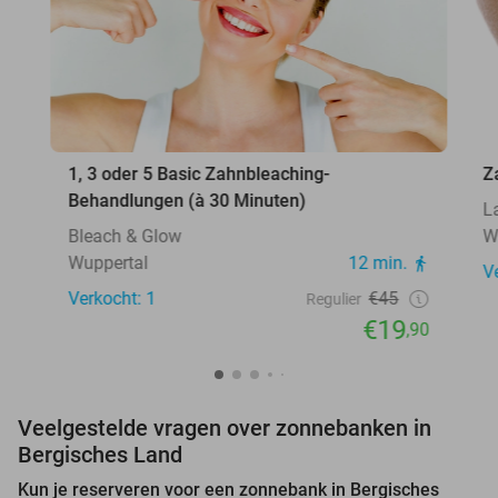
1, 3 oder 5 Basic Zahnbleaching-
Z
Behandlungen (à 30 Minuten)
L
Bleach & Glow
W
Wuppertal
12 min.
V
Verkocht: 1
€45
Regulier
€19
,90
Veelgestelde vragen over zonnebanken in
Bergisches Land
Kun je reserveren voor een zonnebank in Bergisches