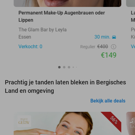
Permanent Make-Up Augenbrauen oder
L
Lippen
M
The Glam Bar by Leyla
P
Essen
30 min.
K
Verkocht: 0
€400
V
Regulier
€149
Prachtig je tanden laten bleken in Bergisches
Land en omgeving
Bekijk alle deals
56%