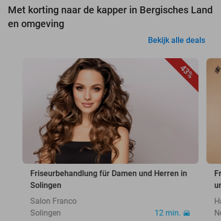
Met korting naar de kapper in Bergisches Land
en omgeving
Bekijk alle deals
43%
Friseurbehandlung für Damen und Herren in
F
Solingen
u
Salon Franco
H
Solingen
12 min.
N