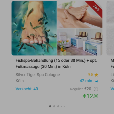
36%
Fishspa-Behandlung (15 oder 30 Min.) + opt.
M
Fußmassage (30 Min.) in Köln
F
Silver Tiger Spa Cologne
9.5
L
Köln
42 min.
K
Verkocht: 40
€20
V
Regulier
€12
,90