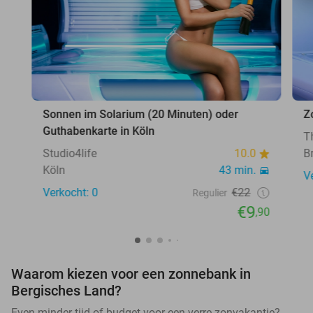
Sonnen im Solarium (20 Minuten) oder
Z
Guthabenkarte in Köln
T
Studio4life
10.0
B
Köln
43 min.
V
Verkocht: 0
€22
Regulier
€9
,90
Waarom kiezen voor een zonnebank in
Bergisches Land?
Even minder tijd of budget voor een verre zonvakantie?