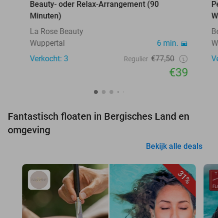
Beauty- oder Relax-Arrangement (90
P
Minuten)
W
La Rose Beauty
B
Wuppertal
6 min.
W
Verkocht: 3
€77,50
V
Regulier
€39
Fantastisch floaten in Bergisches Land en
omgeving
Bekijk alle deals
31%