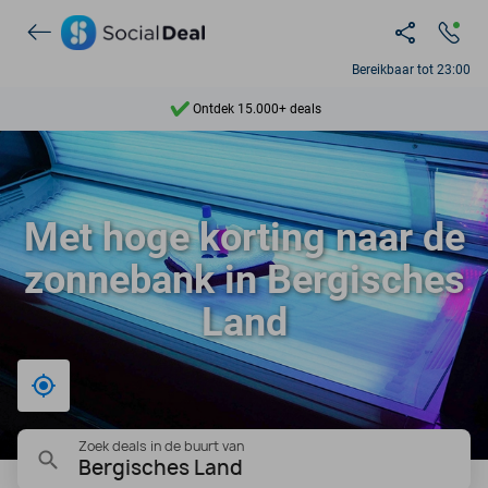
Bereikbaar tot 23:00
Ontdek 15.000+ deals
7 dagen per week beschikbaar
10+ miljoen leden
Met hoge korting naar de
9,4
zonnebank in Bergisches
Ontdek 15.000+ deals
Land
Bij mij in de buurt
Zoek deals in de buurt van
Bergisches Land