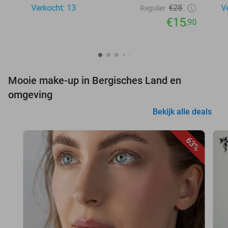
Verkocht: 13
€28
V
Regulier
€15
,90
Mooie make-up in Bergisches Land en
omgeving
Bekijk alle deals
63%