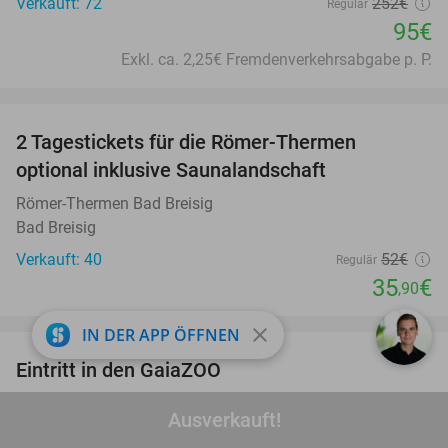
Verkauft: 72
252€
Regulär
95€
Exkl. ca. 2,25€ Fremdenverkehrsabgabe p. P.
favorite_border
2 Tagestickets für die Römer-Thermen
31%
optional inklusive Saunalandschaft
Römer-Thermen Bad Breisig
Bad Breisig
Verkauft: 40
52€
Regulär
35
€
,90
favorite_border
close
IN DER APP ÖFFNEN
Eintritt in den GaiaZOO
14%
GaiaZOO
9.2
star
Ausverkauft!
Kerkrade