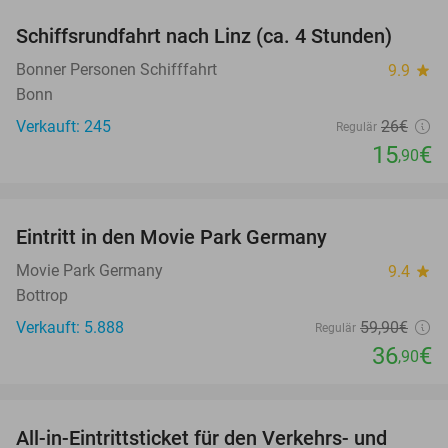
Schiffsrundfahrt nach Linz (ca. 4 Stunden)
39%
Bonner Personen Schifffahrt
9.9
star
Bonn
Verkauft: 245
26€
Regulär
15
€
,90
favorite_border
Eintritt in den Movie Park Germany
38%
Movie Park Germany
9.4
star
Bottrop
Verkauft: 5.888
59
,90
€
Regulär
36
€
,90
favorite_border
All-in-Eintrittsticket für den Verkehrs- und
15%