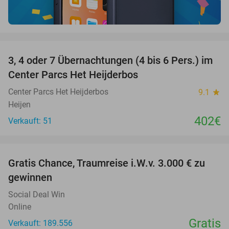
favorite_border
3, 4 oder 7 Übernachtungen (4 bis 6 Pers.) im
Center Parcs Het Heijderbos
Center Parcs Het Heijderbos
9.1
star
Heijen
402€
Verkauft: 51
favorite_border
Gratis Chance, Traumreise i.W.v. 3.000 € zu
gewinnen
Social Deal Win
Online
Gratis
Verkauft: 189.556