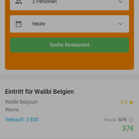
Suche Restaurant
favorite_border
Eintritt für Walibi Belgien
35%
Walibi Belgium
9.4
star
Wavre
Verkauft: 3.930
57€
Regulär
37€
favorite_border