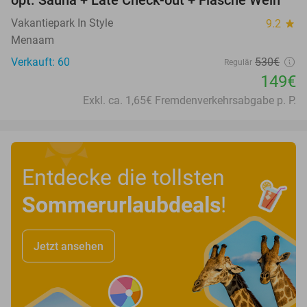
Vakantiepark In Style
9.2
star
Menaam
Verkauft: 60
530€
Regulär
149€
Exkl. ca. 1,65€ Fremdenverkehrsabgabe p. P.
Entdecke die tollsten
Sommerurlaubdeals
!
Jetzt ansehen