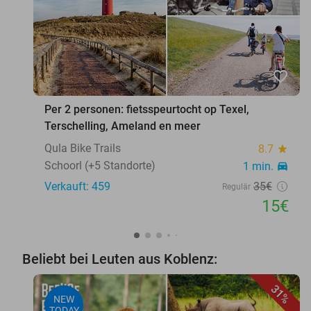
favorite_border
Per 2 personen: fietsspeurtocht op Texel,
Terschelling, Ameland en meer
Qula Bike Trails
8.7
star
Schoorl (+5 Standorte)
1 min.
directions_car
Verkauft: 459
35€
Regulär
15€
Beliebt bei Leuten aus Koblenz:
31%
NEW
TODAY