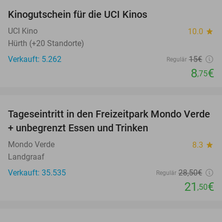
Kinogutschein für die UCI Kinos
42%
UCI Kino
10.0
star
Hürth (+20 Standorte)
Verkauft: 5.262
15€
Regulär
8
€
,75
favorite_border
Tageseintritt in den Freizeitpark Mondo Verde
25%
+ unbegrenzt Essen und Trinken
Mondo Verde
8.3
star
Landgraaf
Verkauft: 35.535
28
,50
€
Regulär
21
€
,50
favorite_border