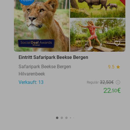
favorite_border
Eintritt Safaripark Beekse Bergen
Safaripark Beekse Bergen
9.5
star
Hilvarenbeek
Verkauft: 13
32
,50
€
Regulär
22
€
,50