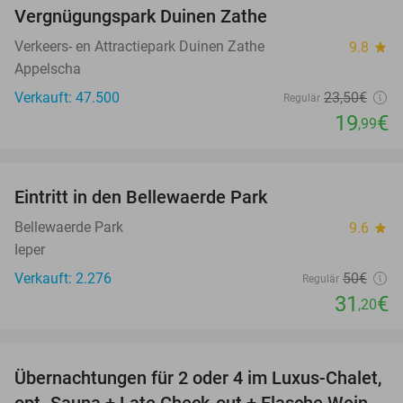
Vergnügungspark Duinen Zathe
Verkeers- en Attractiepark Duinen Zathe
9.8
star
Appelscha
Verkauft: 47.500
23
,50
€
Regulär
19
€
,99
favorite_border
Eintritt in den Bellewaerde Park
38%
Bellewaerde Park
9.6
star
Ieper
Verkauft: 2.276
50€
Regulär
31
€
,20
favorite_border
Übernachtungen für 2 oder 4 im Luxus-Chalet,
72%
opt. Sauna + Late Check-out + Flasche Wein