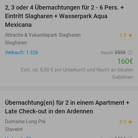
2, 3 oder 4 Übernachtungen für 2 - 6 Pers. +
55%
Eintritt Slagharen + Wasserpark Aqua
Mexicana
Attractie & Vakantiepark Slagharen
8.8
star
Slagharen
Verkauft: 1.326
355€
Regulär
160€
Exkl. ca. 8,50 € pro Unterkunft und Nacht an lokalen
Gebühren
favorite_border
Übernachtung(en) für 2 in einem Apartment +
62%
Late Check-out in den Ardennen
Domaine Long Pré
9.9
star
Stavelot