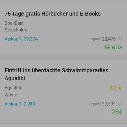
100%
75 Tage gratis Hörbücher und E-Books
BookBeat
Stockholm
Verkauft: 39.374
22
,47
€
Regulär
Gratis
favorite_border
Eintritt ins überdachte Schwimmparadies
25%
Aqualibi
Aqualibi
8.2
star
Wavre
Verkauft: 2.210
37
,50
€
Regulär
28€
favorite_border