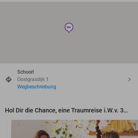
hotel
Schoorl
Oostgrasdijk 1
Wegbeschreibung
Hol Dir die Chance, eine Traumreise i.W.v. 3.000 € zu gewinnen!