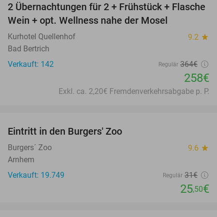
2 Übernachtungen für 2 + Frühstück + Flasche
29%
Wein + opt. Wellness nahe der Mosel
Kurhotel Quellenhof
9.2
star
Bad Bertrich
Verkauft: 142
364€
Regulär
258€
Exkl. ca. 2,20€ Fremdenverkehrsabgabe p. P.
favorite_border
Eintritt in den Burgers' Zoo
18%
Burgers´ Zoo
9.6
star
Arnhem
Verkauft: 19.749
31€
Regulär
25
€
,50
favorite_border