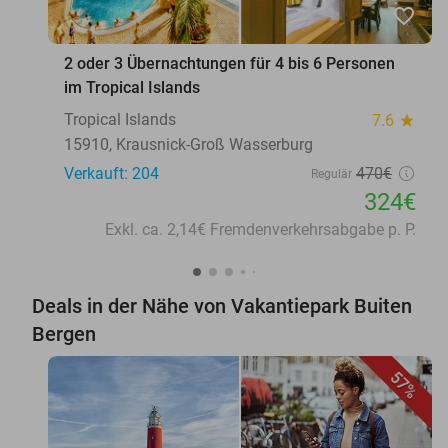
favorite_border
2 oder 3 Übernachtungen für 4 bis 6 Personen
im Tropical Islands
Tropical Islands
7.6
star
15910, Krausnick-Groß Wasserburg
Verkauft: 204
470€
Regulär
324€
Exkl. ca. 2,14€ Fremdenverkehrsabgabe p. P.
Deals in der Nähe von Vakantiepark Buiten
Bergen
57%