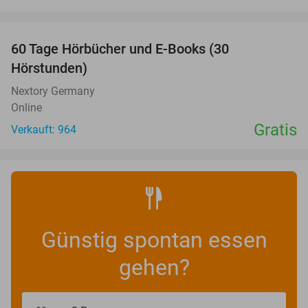
favorite_border
60 Tage Hörbücher und E-Books (30
Hörstunden)
Nextory Germany
Online
Gratis
Verkauft: 964
Günstig spontan essen
gehen?