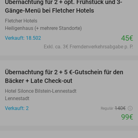
Übernachtung für 2 + opt. Frühstück und 3-
Gänge-Menü bei Fletcher Hotels
Fletcher Hotels
Heiligenhaus (+ mehrere Standorte)
45€
Verkauft: 18.502
Exkl. ca. 3€ Fremdenverkehrsabgabe p. P.
favorite_border
Übernachtung für 2 + 5 €-Gutschein für den
29%
Bäcker + Late Check-out
Hotel Silonce Bilstein-Lennestadt
Lennestadt
Verkauft: 2
140€
Regulär
99€
favorite_border