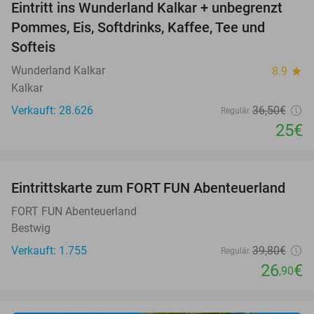
Eintritt ins Wunderland Kalkar + unbegrenzt
32%
Pommes, Eis, Softdrinks, Kaffee, Tee und
Softeis
Wunderland Kalkar
8.9
star
Kalkar
Verkauft: 28.626
36
,50
€
Regulär
25€
favorite_border
Eintrittskarte zum FORT FUN Abenteuerland
32%
FORT FUN Abenteuerland
Bestwig
Verkauft: 1.755
39
,80
€
Regulär
26
€
,90