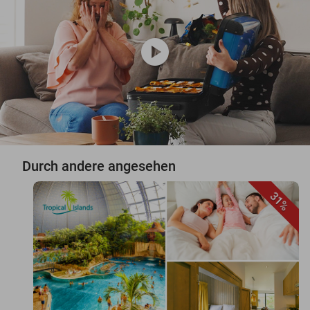
play_circle
Durch andere angesehen
31%