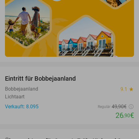
favorite_border
Eintritt für Bobbejaanland
46%
Bobbejaanland
9.1
star
Lichtaart
Verkauft: 8.095
49
,90
€
Regulär
26
€
,90
favorite_border