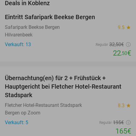
favorite_border
Deals in Koblenz
Eintritt Safaripark Beekse Bergen
31%
NEW
TODAY
Safaripark Beekse Bergen
9.5
star
Hilvarenbeek
Verkauft: 13
32
,50
€
Regulär
22
€
,50
favorite_border
Übernachtung(en) für 2 + Frühstück +
15%
Hauptgericht bei Fletcher Hotel-Restaurant
Stadspark
Fletcher Hotel-Restaurant Stadspark
8.3
star
Bergen op Zoom
Verkauft: 5
195€
Regulär
165€