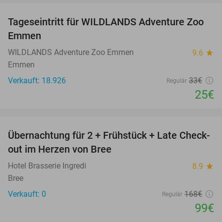
Tageseintritt für WILDLANDS Adventure Zoo
24%
Emmen
WILDLANDS Adventure Zoo Emmen
9.6
star
Emmen
Verkauft: 18.926
33€
Regulär
25€
favorite_border
Übernachtung für 2 + Frühstück + Late Check-
41%
NEW
out im Herzen von Bree
TODAY
Hotel Brasserie Ingredi
8.9
star
Bree
Verkauft: 0
168€
Regulär
99€